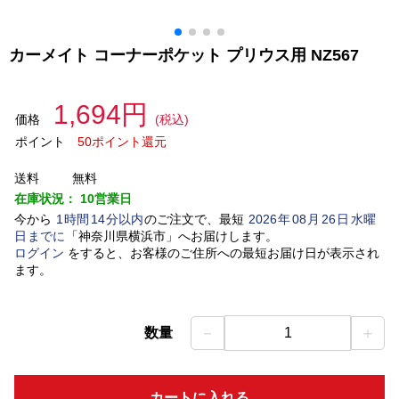
カーメイト コーナーポケット プリウス用 NZ567
1,694円
価格
(税込)
ポイント
50ポイント還元
送料
無料
在庫状況：
10営業日
今から
1
時間
14
分以内
のご注文で、最短
2026
年
08
月
26
日
水曜
日
までに
「
神奈川県横浜市
」
へお届けします。
ログイン
をすると、お客様のご住所への最短お届け日が表示され
ます。
－
＋
数量
1
カートに入れる