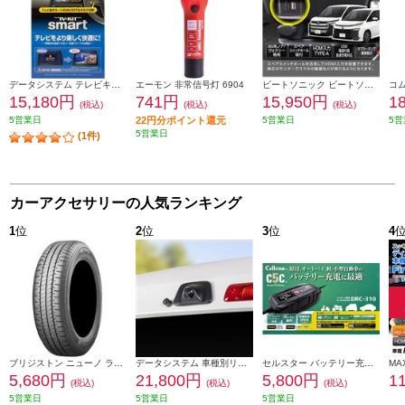
データシステム テレビキット スマートタイプ TTV442S
エーモン 非常信号灯 6904
ビートソニック ビートソニック Beat-Sonic HDMI映像入力キット トヨタ 90系ノア/ヴォクシー専用 純正ディスプレイオーディオ(8インチ)付き車用 HDK02A
15,180円
741円
15,950円
1
(税込)
(税込)
(税込)
5営業日
22円分ポイント還元
5営業日
5営
5営業日
(1件)
カーアクセサリーの人気ランキング
1
位
2
位
3
位
4
ブリジストン ニューノ ラジアルタイヤ 155/65R14 75H PSR08422
データシステム 車種別リアカメラキット/カメラ角度調整可能タイプ RCK-113T3
セルスター バッテリー充電器 DRC-310
5,680円
21,800円
5,800円
1
(税込)
(税込)
(税込)
5営業日
5営業日
5営業日