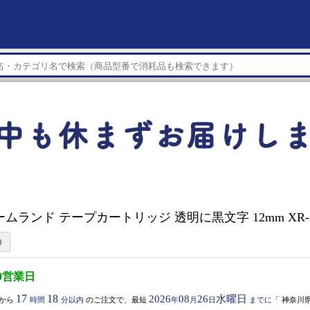
ネームランド テープカートリッジ 透明に黒文字 12mm XR-
0営業日
17
18
2026
08
26
水曜日
から
時間
分以内
のご注文で、最短
年
月
日
までに
「
神奈川