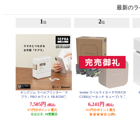
最新のラ
1
2
位
位
キングジム ラベルプリンター「テ
brother ラベルライター P-TOUCH
プラ」PRO ホワイト SR-R2500P
CUBE(ピータッチ キューブ) ラテ
スマホ専用/3.5mm~12mm幅/TZeテ
7,505円
6,241円
(税込)
(税込)
ープ対応 PT-P300BTLT
375円分ポイント還元
312円分ポイント還元
発送目安:
10営業日
(2件)