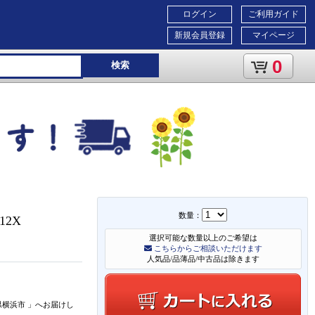
ログイン
ご利用ガイド
新規会員登録
マイページ
0
検索
数量：
12X
選択可能な数量以上のご希望は
こちらからご相談いただけます
人気品/品薄品/中古品は除きます
県横浜市
」
へお届けし