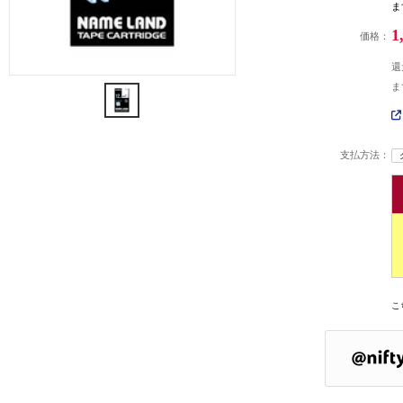
ま
1
価格：
還
ま
支払方法：
こ