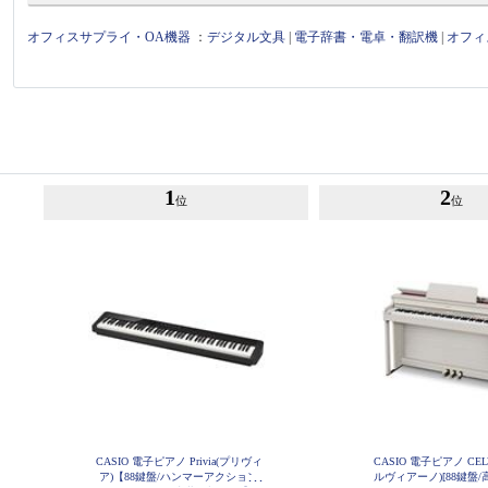
オフィスサプライ・OA機器
：
デジタル文具
|
電子辞書・電卓・翻訳機
|
オフィ
1
2
位
位
CASIO 電子ピアノ Privia(プリヴィ
CASIO 電子ピアノ CEL
ア)【88鍵盤/ハンマーアクション
ルヴィアーノ)[88鍵盤