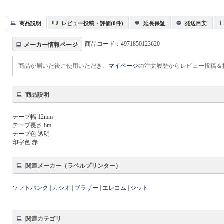
商品説明
レビュー投稿・評価(0件)
延長保証
発送目安
商品コード：
4971850123620
メーカー情報ページ
商品が届いた後ご使用いただき、
マイページ
の注文履歴からレビュー投稿＆
商品説明
テープ幅 12mm
テープ長さ 8m
テープ色 透明
印字色 赤
関連メーカー（ラベルプリンター）
ソフトバンク
|
カシオ
|
ブラザー
|
エレコム
|
ジット
関連カテゴリ