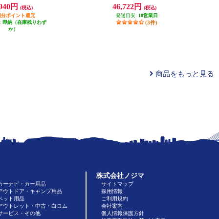
イヤホン earU [ネイ
付き/スピーカー内蔵/ホワイト】 P
,940円
46,722円
(税込)
(税込)
X-S1100WE
ク/イヤーカフ型/OTC
uetooth5.4対応/イヤホ
94円分ポイント還元
発送目安:
10営業日
/ハウリング抑制/音漏
:
即納（在庫残りわず
(3件)
ル] ER-100PT-NB
か）
商品をもっと見る
株式会社ノジマ
カーナビ・カー用品
サイトマップ
アウトドア・キャンプ用品
採用情報
ペット用品
ご利用規約
アウトレット・中古・白ロム
会社案内
サービス・その他
個人情報保護方針