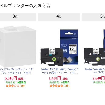
ベルプリンターの人気商品
3
4
5
位
位
キングジム ラベルライタ－ 「テ
brother 【ブラザー純正】P-touch(ピ
brother P-touc
mm ｸﾛ-ｼﾛ)
プラ」 Lite ホワイト LR30-W
ータッチ)用ラベルシール （12mm
つや消し白/黒） TZe-M231
5,516円
1,430円
2,640
(税込)
(税込)
発送目安:
10営業日
発送目安:
10営業日
発送目安:
(1件)
(1件)