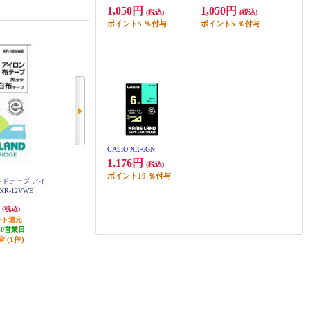
1,050円
1,050円
(税込)
(税込)
ポイント
5
％付与
ポイント
5
％付与
CASIO XR-6GN
1,176円
(税込)
ポイント
10
％付与
ランドテープ アイ
CASIO ラベルライター NAMELAN
CASIO ラベルライター NAMELAN
R-12VWE
D i-ma（ネームランドイーマ）ピ
D【最大印字幅12mm/ホワイト】
KL-P50-WE
ーナッツモデル KL-SP10-PN
円
9,405円
5,500円
(税込)
(税込)
(税込)
ント還元
470円分ポイント還元
550円分ポイント還元
10営業日
発送目安:
10営業日
発送目安:
10営業日
(1件)
(1件)