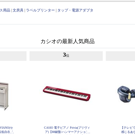
ス用品
|
文房具
|
ラベルプリンター
|
タップ・電源アダプタ
カシオの最新人気商品
3
位
VIANO(セ
CASIO 電子ピアノ Privia(プリヴィ
【テレビ
/高低自在イ
ア)【88鍵盤/ハンマーアクション
感じるあな