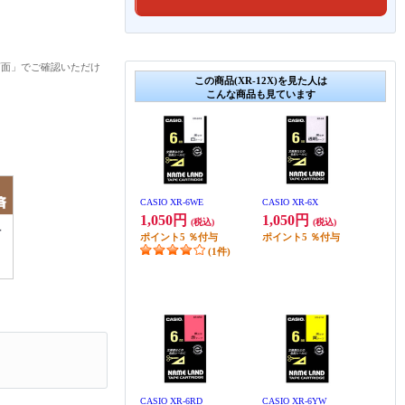
画面」でご確認いただけ
この商品(XR-12X)を見た人は
こんな商品も見ています
CASIO XR-6WE
CASIO XR-6X
1,050円
1,050円
(税込)
(税込)
ポイント
5
％付与
ポイント
5
％付与
(1件)
CASIO XR-6RD
CASIO XR-6YW