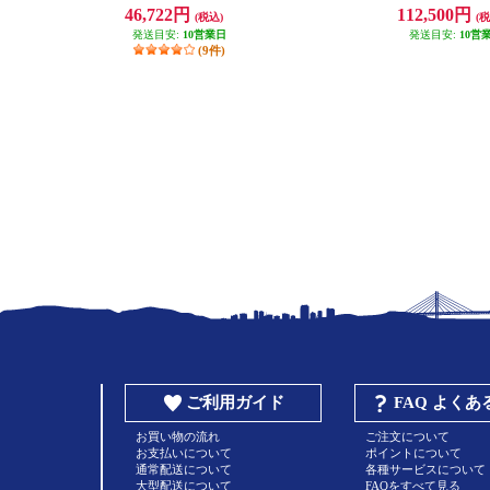
付き/スピーカー内蔵/ブラック】 P
ス付き/グレーベージュ
46,722円
112,500円
(税込)
(税
X-S1100BK
★大型配送対象商品 AP
発送目安:
10営業日
発送目安:
10営
(9件)
ご利用ガイド
FAQ よく
お買い物の流れ
ご注文について
お支払いについて
ポイントについて
通常配送について
各種サービスについて
大型配送について
FAQをすべて見る