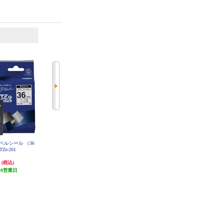
6
7
位
位
位
h用ラベルシール （36
キングジム PROテープ白ラベル黒
キングジム PROテープカートリッ
 TZe-261
文字 12mm SS12K
ジ 透明/黒文字 12mm ST12KE
円
965円
1,309円
(税込)
(税込)
(税込)
10営業日
96円分ポイント還元
発送目安:
3ヶ月
発送目安:
5営業日