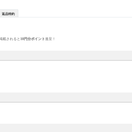
返品特約
掲載されると
10円分ポイント
進呈！