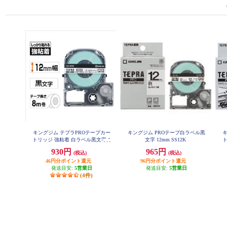
キングジム テプラPROテープカー
キングジム PROテープ白ラベル黒
キ
トリッジ 強粘着 白ラベル黒文字 1
文字 12mm SS12K
2mm SS12KW
930円
965円
(税込)
(税込)
46円分ポイント還元
96円分ポイント還元
発送目安:
5営業日
発送目安:
5営業日
(4件)