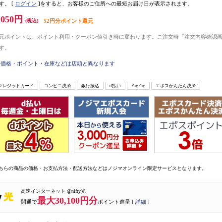
す。
[
ログイン
]をすると、お客様のご住所への最短お届け日が表示されます。
,050円
(税込)
52円分ポイント還元
元ポイントは、ポイント利用・クーポン値引き時に変わります。ご注文時「注文内容確認
す。
価格・ポイント・在庫などは店頭と異なります
クレジットカード
コンビニ決済
銀行振込
d払い
PayPay
エポスかんたん決済
ちらの商品の価格・お支払方法・配送方法などはノジマオンライン限定サービスとなります。
高速インターネット @nifty光
最大30,100円分
開通で
ポイント進呈 [
詳細
]