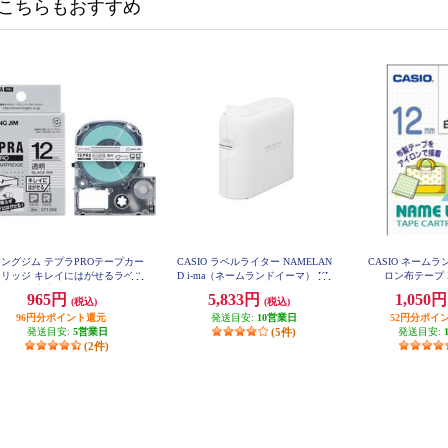
こちらもおすすめ
ングジム テプラPROテープカー
CASIO ラベルライター NAMELAN
CASIO ネーム
トリッジ キレイにはがせるラベル
D i-ma（ネームランドイーマ） KL
ロン布テープ X
-SP10
白 黒文字12mm SS12KE
965円
5,833円
1,050
(税込)
(税込)
96円分ポイント還元
発送目安:
10営業日
52円分ポイ
発送目安:
5営業日
(5件)
発送目安:
(2件)