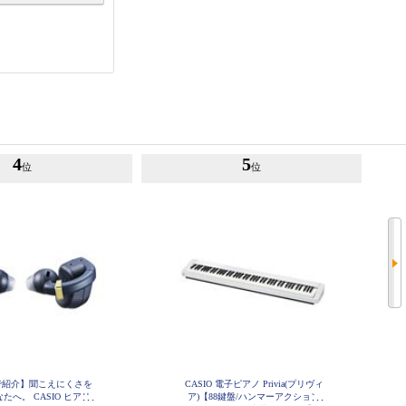
4
5
位
位
で紹介】聞こえにくさを
CASIO 電子ピアノ Privia(プリヴィ
たへ。 CASIO ヒアリ
ア)【88鍵盤/ハンマーアクション