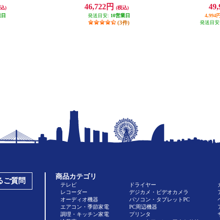
ウッド調]
付き/スピーカー内蔵/レッド】 PX-
ングアシスト
46,722円
49
込)
(税込)
S1100RD
-300GB
ビーブラッ
業日
発送目安:
10営業日
型集音器/Bl
4,9
(3件)
ン機能付き
発送目安
れキャンセ
商品カテゴリ
あるご質問
テレビ
ドライヤー
レコーダー
デジカメ・ビデオカメラ
オーディオ機器
パソコン・タブレットPC
エアコン・季節家電
PC周辺機器
調理・キッチン家電
プリンタ