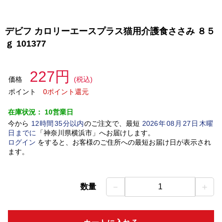
デビフ カロリーエースプラス猫用介護食ささみ ８５
ｇ 101377
227円
価格
(税込)
ポイント
0ポイント還元
在庫状況：
10営業日
今から
12
時間
35
分以内
のご注文で、最短
2026
年
08
月
27
日
木曜
日
までに
「
神奈川県横浜市
」
へお届けします。
ログイン
をすると、お客様のご住所への最短お届け日が表示され
ます。
－
＋
数量
1