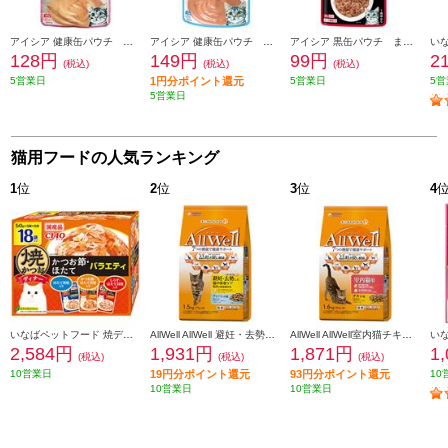
アイシア 健康缶パウチ 水分補給 まぐろペースト40g 101435
アイシア 健康缶パウチ 水分補給 かつおペースト40g 101437
アイシア 黒缶パウチ まぐろとかつお 70g 101527
128円
149円
99円
2
(税込)
(税込)
(税込)
5営業日
1円分ポイント還元
5営業日
5営
5営業日
猫用フードの人気ランキング
1
位
2
位
3
位
4
いなばペットフード 焼ディナーかつお節ほたてバラエティ50g×18P 103629
AllWell AllWell 避妊・去勢した猫用 フィッシュ味【1.5kg】 988476
AllWell AllWell室内猫チキン【1.6kg】 988438
2,584円
1,931円
1,871円
1
(税込)
(税込)
(税込)
10営業日
19円分ポイント還元
93円分ポイント還元
10
10営業日
10営業日