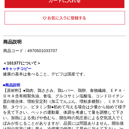
カートに入れる
商品説明
商品コード：4970501033707
＜101377について＞
■キャッチコピー
健康の基本は食べること。デビフは国産です。
■商品説明
【原材料】●鶏肉、鶏ささみ、鶏レバー、鶏卵、食物繊維、ＥＰＡ・
ＤＨＡ含有精製魚油、食塩、グルコサミン塩酸塩、コンドロイチン
蛋白複合体、増粘安定剤（加工でんぷん、増粘多糖類）、ミネラル
類、タウリン、ビタミン類●初めて与える場合は少量から始めて様子
を見て下さい。ペットの運動量、体調を考慮して量を調整して下さ
い。加熱による焦げや色むら、開缶時の気圧差による空気流入でく
ぼみが生じることがありますが、品質には問題ありません。開缶後
は別の容器に移し替え、冷蔵庫で保管して早めに与えて下さい。\n