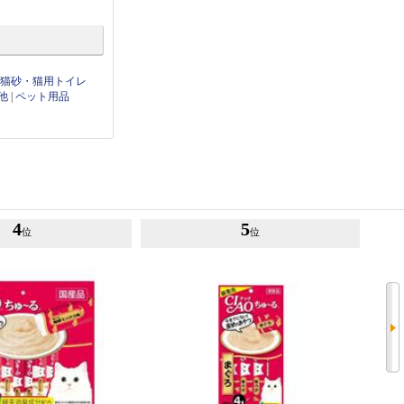
|
猫砂・猫用トイレ
他
|
ペット用品
4
5
位
位