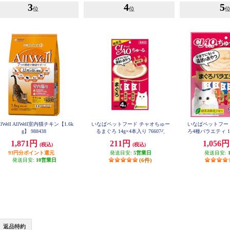
3
4
5
位
位
llWell AllWell室内猫チキン【1.6k
いなばペットフード チャオちゅー
いなばペットフー
g】 988438
るまぐろ 14g×4本入り 766074
ろ4種バラエティ 14
619
1,871円
211円
1,056
(税込)
(税込)
93円分ポイント還元
発送目安:
5営業日
発送目安:
発送目安:
10営業日
(6件)
返品特約