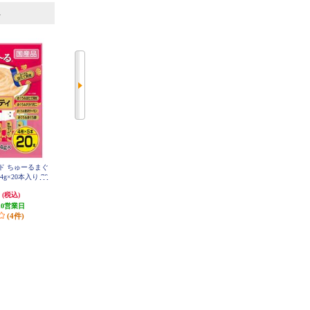
6
7
位
位
位
ド ちゅーるまぐ
AllWell AllWell 10歳以上の腎臓の
AllWell AllWell 室内猫用 贅沢素材
g×20本入り 76
健康維持用フィッシュ味【1.5kg】
入りフィッシュ味【1.5kg】 98844
7
988452
5
円
1,890円
1,931円
(税込)
(税込)
(税込)
10営業日
94円分ポイント還元
19円分ポイント還元
(4件)
発送目安:
10営業日
発送目安:
10営業日