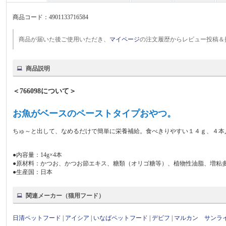
商品コード：
4901133716584
商品が届いた後ご使用いただき、
マイページ
の注文履歴からレビュー投稿＆
商品説明
＜766098について＞
お魚がベースのペーストタイプおやつ。
ちゅ～と出して、なめるだけで簡単に栄養補給。食べきりやすい１４ｇ、４本
●内容量：14g×4本
●原材料：かつお、かつお節エキス、糖類（オリゴ糖等）、植物性油脂、増粘
●生産国：日本
関連メーカー（猫用フード）
日清ペットフード
|
アイシア
|
いなばペットフード
|
デビフ
|
マルカン サンラ