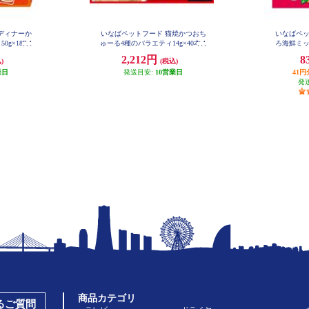
ディナーか
いなばペットフード 猫焼かつおち
いなばペッ
×18P 1
ゅーる4種のバラエティ14g×40本 1
ろ海鮮ミック
03639
2,212円
8
)
(税込)
業日
発送目安:
10営業日
41
発
商品カテゴリ
あるご質問