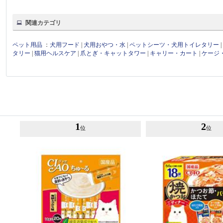
関連カテゴリ
ペット用品
：
犬用フード
|
犬用おやつ・水
|
ペットシーツ・犬用トイレタリー
タリー
|
猫用ヘルスケア
|
爪とぎ・キャットタワー
|
キャリー・カート
|
ケージ
1
2
位
位