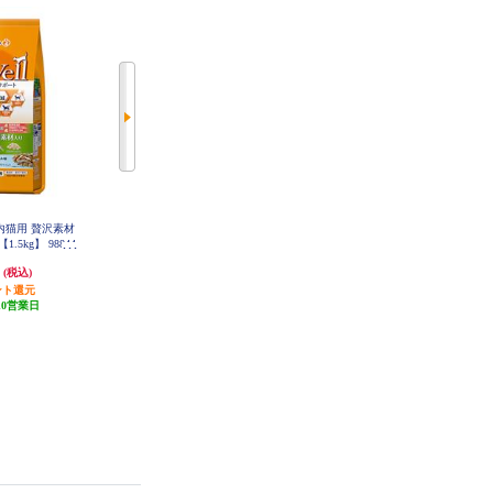
ll 室内猫用 贅沢素材
アイシア 金缶芳醇削り節入りまぐ
NEKO MERO MEROMEROちゅう
5kg】 98844
ろ35g 103678
えい果【ファイブ】 987622
円
141円
295円
(税込)
(税込)
(税込)
ント還元
1円分ポイント還元
2円分ポイント還元
10営業日
発送目安:
10営業日
発送目安:
10営業日