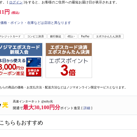
す。
[
ログイン
]をすると、お客様のご住所への最短お届け日が表示されます。
11円
(税込)
価格・ポイント・在庫などは店頭と異なります
クレジットカード
コンビニ決済
銀行振込
d払い
PayPay
エポスかんたん決済
ちらの商品の価格・お支払方法・配送方法などはノジマオンライン限定サービスとなります。
高速インターネット @nifty光
最大30,100円分
開通で
ポイント進呈 [
詳細
]
こちらもおすすめ