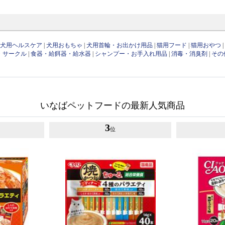
|
犬用ヘルスケア
|
犬用おもちゃ
|
犬用首輪・お出かけ用品
|
猫用フード
|
猫用おやつ
・サークル
|
食器・給餌器・給水器
|
シャンプー・お手入れ用品
|
消毒・消臭剤
|
その
いなばペットフードの最新人気商品
3
位