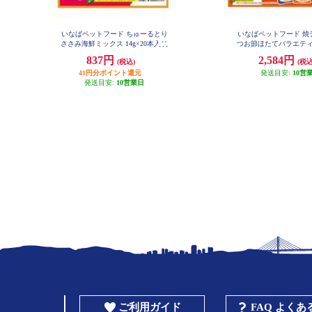
いなばペットフード ちゅーるとり
いなばペットフード 焼
ささみ海鮮ミックス 14g×20本入り
つお節ほたてバラエティ50g
766203
03629
837円
2,584円
(税込)
(税込
41円分ポイント還元
発送目安:
10営
発送目安:
10営業日
ご利用ガイド
FAQ よく