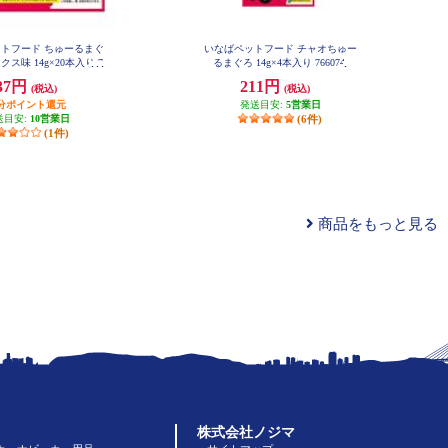
トフード ちゅーるまぐ
いなばペットフード チャオちゅー
ス味 14g×20本入り 7
るまぐろ 14g×4本入り 766074
66180
37円
211円
(税込)
(税込)
円分ポイント還元
発送目安:
5営業日
送目安:
10営業日
(6件)
(1件)
商品をもっと見る
株式会社ノジマ