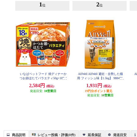
1
2
位
位
いなばペットフード 焼ディナーか
AllWell AllWell 避妊・去勢した猫
A
つお節ほたてバラエティ50g×18P 1
用 フィッシュ味【1.5kg】 988476
03629
2,584円
1,931円
(税込)
(税込)
発送目安:
10営業日
19円分ポイント還元
発送目安:
10営業日
商品説明
レビュー投稿・評価(0件)
延長保証
発送目安