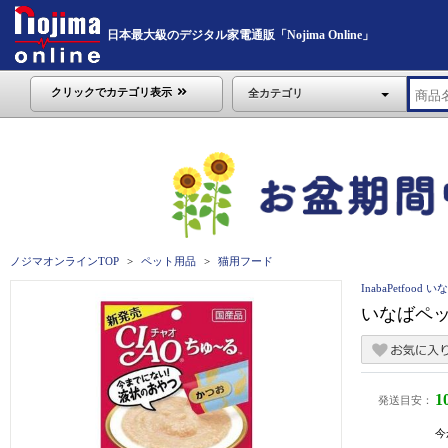
日本最大級のデジタル家電通販「Nojima Online」
クリックでカテゴリ表示
全カテゴリ
ノジマオンラインTOP
ペット用品
猫用フード
InabaPetfoo
いなばペット
1
発送目安：
今