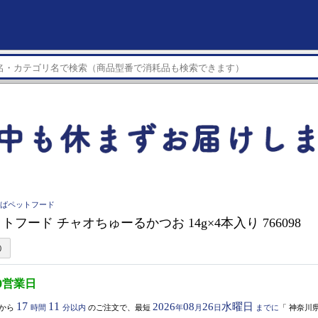
d いなばペットフード
フード チャオちゅーるかつお 14g×4本入り 766098
0営業日
17
11
2026
08
26
水曜日
から
時間
分以内
のご注文で、最短
年
月
日
までに
「
神奈川