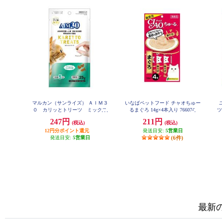
マルカン（サンライズ） ＡＩＭ３
いなばペットフード チャオちゅー
０ カリッとトリーツ ミックス
るまぐろ 14g×4本入り 766074
ツ
味25g 101427
247円
211円
(税込)
(税込)
12円分ポイント還元
発送目安:
5営業日
発送目安:
5営業日
(6件)
最新