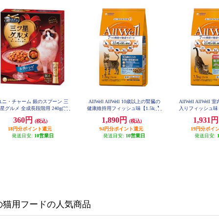
ユニ・チャーム 銀のスプーン 三
AllWell AllWell 10歳以上の腎臓の
AllWell AllWe
星グルメ 全成長段階用 240g(20g
健康維持用フィッシュ味【1.5kg】
入りフィッシュ味【1.
×12) 760911
988452
5
360円
1,890円
1,931
(税込)
(税込)
18円分ポイント還元
94円分ポイント還元
19円分ポイ
発送目安:
10営業日
発送目安:
10営業日
発送目安:
の猫用フードの人気商品