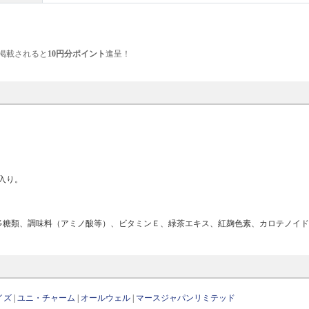
掲載されると
10円分ポイント
進呈！
入り。
多糖類、調味料（アミノ酸等）、ビタミンＥ、緑茶エキス、紅麹色素、カロテノイ
イズ
|
ユニ・チャーム
|
オールウェル
|
マースジャパンリミテッド