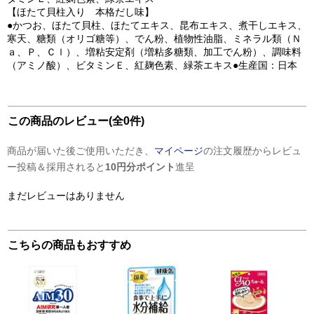
【ほたて貝柱入り 本格だし味】
●かつお、ほたて貝柱、ほたてエキス、昆布エキス、煮干しエキス、
寒天、糖類（オリゴ糖等）、でん粉、植物性油脂、ミネラル類（Ｎ
ａ、Ｐ、Ｃｌ）、増粘安定剤（増粘多糖類、加工でん粉）、調味料
（アミノ酸）、ビタミンＥ、紅麹色素、緑茶エキス●生産国：日本
この商品のレビュー(全0件)
商品が届いた後ご使用いただき、
マイページ
の注文履歴からレビュ
ー投稿＆採用されると
10円分ポイント
進呈
まだレビューはありません
こちらの商品もおすすめ