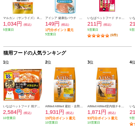
マルカン（サンライズ） AIM30 11歳以上の室内避妊・去勢後猫用 腎臓の健康ケア フィッシュ【600g】 948883
アイシア 健康缶パウチ 水分補給 かつおペースト40g 101437
いなばペットフード チャオちゅーるまぐろ 14g×4本入り 766074
1,034円
149円
211円
2
(税込)
(税込)
(税込)
5営業日
1円分ポイント還元
5営業日
5営
5営業日
(6件)
猫用フードの人気ランキング
1
位
2
位
3
位
4
いなばペットフード 焼ディナーかつお節ほたてバラエティ50g×18P 103629
AllWell AllWell 避妊・去勢した猫用 フィッシュ味【1.5kg】 988476
AllWell AllWell室内猫チキン【1.6kg】 988438
2,584円
1,931円
1,871円
2
(税込)
(税込)
(税込)
10営業日
19円分ポイント還元
93円分ポイント還元
5営
10営業日
10営業日