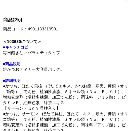
商品説明
商品コード：4901133319501
＜103630について＞
■キャッチコピー
毎日飽きないバラエティタイプ
■商品説明
焼かつおディナー大容量パック。
■詳細説明
●かつお、ほたて貝柱、ほたてエキス、かつお節、寒天、糖類（オリ
ゴ糖等）、でん粉、植物性油脂、ミネラル類（Ｎａ、Ｐ、Ｃｌ）、
増粘安定剤（増粘多糖類、加工でん粉）、調味料（アミノ酸）、ビ
タミンＥ、紅麹色素、緑茶エキス
【サーモン・ほたて貝柱入り】
●かつお、サーモン、ほたて貝柱、ほたてエキス、寒天、糖類（オリ
ゴ糖等）、でん粉、植物性油脂、ミネラル類（Ｎａ、Ｐ、Ｃｌ）、
増粘安定剤（増粘多糖類、加工でん粉）、調味料（アミノ酸）、ビ
タミンＥ、紅麹色素、緑茶エキス