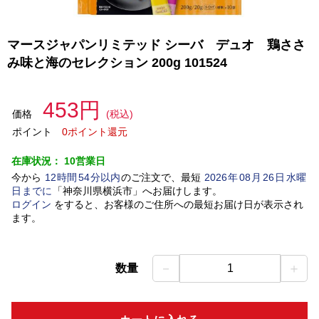
マースジャパンリミテッド シーバ デュオ 鶏ささ
み味と海のセレクション 200g 101524
453円
価格
(税込)
ポイント
0ポイント還元
在庫状況：
10営業日
今から
12
時間
54
分以内
のご注文で、最短
2026
年
08
月
26
日
水曜
日
までに
「
神奈川県横浜市
」
へお届けします。
ログイン
をすると、お客様のご住所への最短お届け日が表示され
ます。
－
＋
数量
1