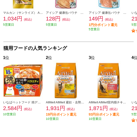
マルカン（サンライズ） AIM30 11歳以上の室内避妊・去勢後猫用 腎臓の健康ケア フィッシュ【600g】 948883
アイシア 健康缶パウチ 水分補給 まぐろペースト40g 101435
アイシア 健康缶パウチ 水分補給 かつおペースト40g 101437
1,034円
128円
149円
2
(税込)
(税込)
(税込)
5営業日
5営業日
1円分ポイント還元
5営
5営業日
猫用フードの人気ランキング
1
位
2
位
3
位
4
いなばペットフード 焼ディナーかつお節ほたてバラエティ50g×18P 103629
AllWell AllWell 避妊・去勢した猫用 フィッシュ味【1.5kg】 988476
AllWell AllWell室内猫チキン【1.6kg】 988438
2,584円
1,931円
1,871円
2
(税込)
(税込)
(税込)
10営業日
19円分ポイント還元
93円分ポイント還元
5営
10営業日
10営業日