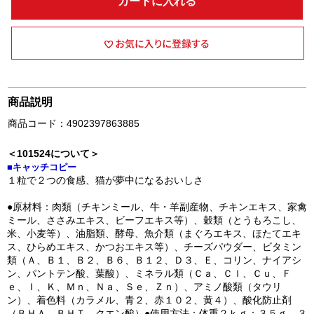
カートに入れる
商品説明
商品コード：4902397863885
＜101524について＞
■キャッチコピー
１粒で２つの食感、猫が夢中になるおいしさ
●原材料：肉類（チキンミール、牛・羊副産物、チキンエキス、家禽
ミール、ささみエキス、ビーフエキス等）、穀類（とうもろこし、
米、小麦等）、油脂類、酵母、魚介類（まぐろエキス、ほたてエキ
ス、ひらめエキス、かつおエキス等）、チーズパウダー、ビタミン
類（Ａ、Ｂ１、Ｂ２、Ｂ６、Ｂ１２、Ｄ３、Ｅ、コリン、ナイアシ
ン、パントテン酸、葉酸）、ミネラル類（Ｃａ、Ｃｌ、Ｃｕ、Ｆ
ｅ、Ｉ、Ｋ、Ｍｎ、Ｎａ、Ｓｅ、Ｚｎ）、アミノ酸類（タウリ
ン）、着色料（カラメル、青２、赤１０２、黄４）、酸化防止剤
（ＢＨＡ、ＢＨＴ、クエン酸）●使用方法：体重２ｋｇ：３５ｇ、３