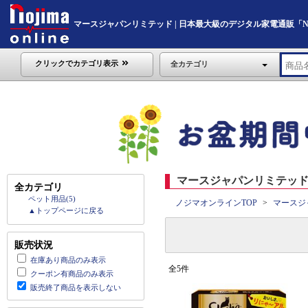
マースジャパンリミテッド | 日本最大級のデジタル家電通販「Nojim
クリックでカテゴリ表示
全カテゴリ
マースジャパンリミテッド 
全カテゴリ
ペット用品(5)
ノジマオンラインTOP
マースジ
▲トップページに戻る
販売状況
在庫あり商品のみ表示
全5件
クーポン有商品のみ表示
販売終了商品を表示しない