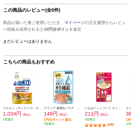
この商品のレビュー(全0件)
商品が届いた後ご使用いただき、
マイページ
の注文履歴からレビュ
ー投稿＆採用されると
10円分ポイント
進呈
まだレビューはありません
こちらの商品もおすすめ
マルカン（サンライズ） AIM30 11歳以上の室内避妊・去勢後猫用 腎臓の健康ケア フィッシュ【600g】 948883
アイシア 健康缶パウチ 水分補給 かつおペースト40g 101437
いなばペットフード チャオちゅーるまぐろ 14g×4本入り 766074
1,034円
149円
211円
3
(税込)
(税込)
(税込)
5営業日
1円分ポイント還元
5営業日
1
5営業日
10
(6件)