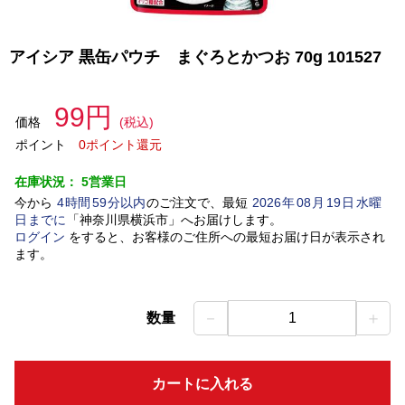
アイシア 黒缶パウチ まぐろとかつお 70g 101527
99円
価格
(税込)
ポイント
0ポイント還元
在庫状況：
5営業日
今から
4
時間
59
分以内
のご注文で、最短
2026
年
08
月
19
日
水曜
日
までに
「
神奈川県横浜市
」
へお届けします。
ログイン
をすると、お客様のご住所への最短お届け日が表示され
ます。
－
＋
数量
1
カートに入れる