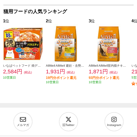
猫用フードの人気ランキング
1
位
2
位
3
位
4
いなばペットフード 焼ディナーかつお節ほたてバラエティ50g×18P 103629
AllWell AllWell 避妊・去勢した猫用 フィッシュ味【1.5kg】 988476
AllWell AllWell室内猫チキン【1.6kg】 988438
2,584円
1,931円
1,871円
2
(税込)
(税込)
(税込)
10営業日
19円分ポイント還元
93円分ポイント還元
5営
10営業日
10営業日
メルマガ
旧Twitter
Instagram