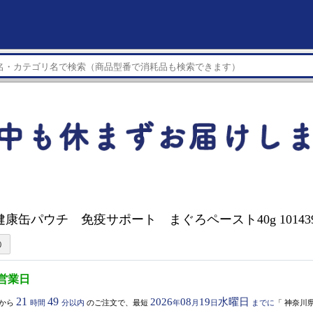
健康缶パウチ 免疫サポート まぐろペースト40g 10143
5営業日
21
49
2026
08
19
水曜日
から
時間
分以内
のご注文で、最短
年
月
日
までに
「
神奈川