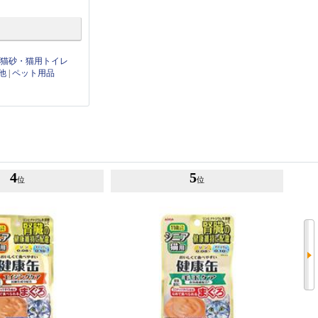
|
猫砂・猫用トイレ
他
|
ペット用品
4
5
位
位