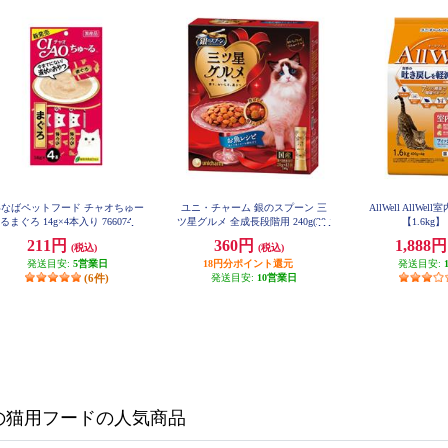
いなばペットフード チャオちゅー
ユニ・チャーム 銀のスプーン 三
AllWell AllW
るまぐろ 14g×4本入り 766074
ツ星グルメ 全成長段階用 240g(20g
【1.6kg】 
×12) 760911
211円
360円
1,888
(税込)
(税込)
発送目安:
5営業日
18円分ポイント還元
発送目安:
(6件)
発送目安:
10営業日
の猫用フードの人気商品