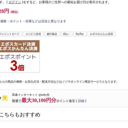
す。
[
ログイン
]をすると、お客様のご住所への最短お届け日が表示されます。
28円
(税込)
価格・ポイント・在庫などは店頭と異なります
クレジットカード
コンビニ決済
銀行振込
d払い
PayPay
エポスかんたん決済
ちらの商品の価格・お支払方法・配送方法などはノジマオンライン限定サービスとなります。
高速インターネット @nifty光
最大30,100円分
開通で
ポイント進呈 [
詳細
]
こちらもおすすめ