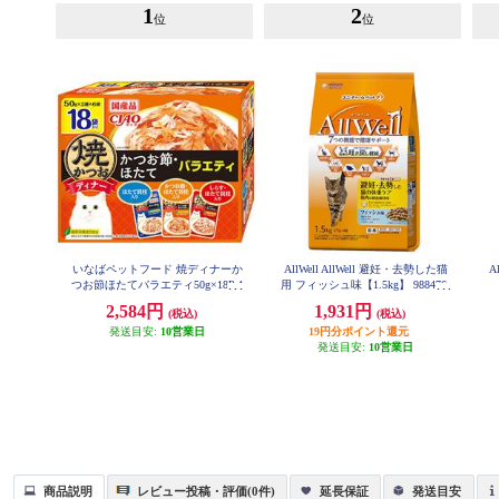
1
2
位
位
いなばペットフード 焼ディナーか
AllWell AllWell 避妊・去勢した猫
A
つお節ほたてバラエティ50g×18P 1
用 フィッシュ味【1.5kg】 988476
03629
2,584円
1,931円
(税込)
(税込)
発送目安:
10営業日
19円分ポイント還元
発送目安:
10営業日
商品説明
レビュー投稿・評価(0件)
延長保証
発送目安