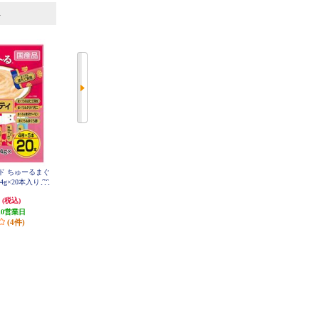
6
7
位
位
位
ド ちゅーるまぐ
AllWell AllWell 10歳以上の腎臓の
AllWell AllWell 室内猫用 贅沢素材
g×20本入り 76
健康維持用フィッシュ味【1.5kg】
入りフィッシュ味【1.5kg】 98844
7
988452
5
円
1,890円
1,931円
(税込)
(税込)
(税込)
10営業日
94円分ポイント還元
19円分ポイント還元
(4件)
発送目安:
10営業日
発送目安:
10営業日