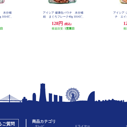
チ 水分補
アイシア 健康缶パウチ 水分補
アイシア 
101435
給 まぐろフレーク40g 101436
チ エイジ
128円
1
(税込)
業日
発送目安:
5営業日
発
商品カテゴリ
あるご質問
テレビ
ドライヤー