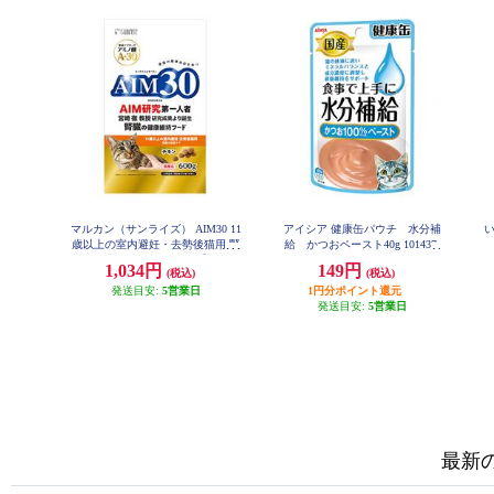
マルカン（サンライズ） AIM30 11
アイシア 健康缶パウチ 水分補
歳以上の室内避妊・去勢後猫用 腎
給 かつおペースト40g 101437
臓の健康ケア フィッシュ【600g】
1,034円
149円
(税込)
(税込)
948883
発送目安:
5営業日
1円分ポイント還元
発送目安:
5営業日
最新