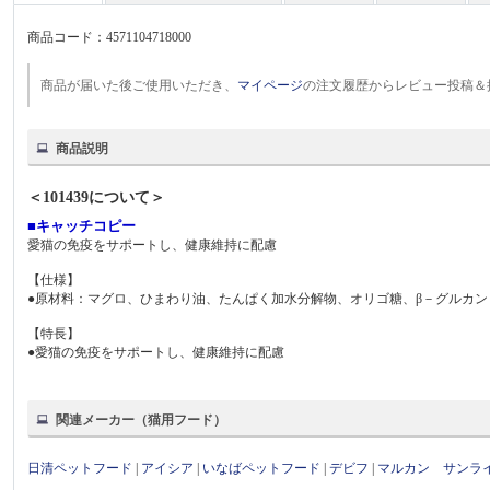
商品コード：
4571104718000
商品が届いた後ご使用いただき、
マイページ
の注文履歴からレビュー投稿＆
商品説明
＜101439について＞
■キャッチコピー
愛猫の免疫をサポートし、健康維持に配慮
【仕様】
●原材料：マグロ、ひまわり油、たんぱく加水分解物、オリゴ糖、β－グルカ
【特長】
●愛猫の免疫をサポートし、健康維持に配慮
関連メーカー（猫用フード）
日清ペットフード
|
アイシア
|
いなばペットフード
|
デビフ
|
マルカン サンラ