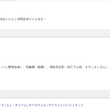
掲載されると
10円分ポイント
進呈！
ン（パン酵母由来）、乳酸菌（殺菌）、増粘安定剤（加工でん粉、キサンタンガム）
イズ
|
ユニ・チャーム
|
オールウェル
|
マースジャパンリミテッド