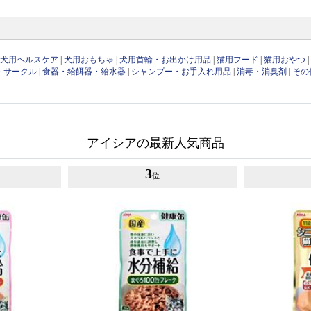
|
犬用ヘルスケア
|
犬用おもちゃ
|
犬用首輪・お出かけ用品
|
猫用フード
|
猫用おやつ
・サークル
|
食器・給餌器・給水器
|
シャンプー・お手入れ用品
|
消毒・消臭剤
|
その
アイシアの最新人気商品
3
位