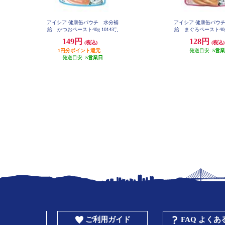
アイシア 健康缶パウチ 水分補
アイシア 健康缶パウ
給 かつおペースト40g 101437
給 まぐろペースト40g 
149円
128円
(税込)
(税込)
1円分ポイント還元
発送目安:
5営
発送目安:
5営業日
ご利用ガイド
FAQ よく