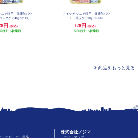
シニア猫用 健康缶パウ
アイシア シニア猫用 健康缶パウ
ングケア40g 101432
チ 毛玉ケア40g 101434
28円
128円
(税込)
(税込)
送目安:
5営業日
発送目安:
5営業日
商品をもっと見る
株式会社ノジマ
カーナビ・カー用品
サイトマップ