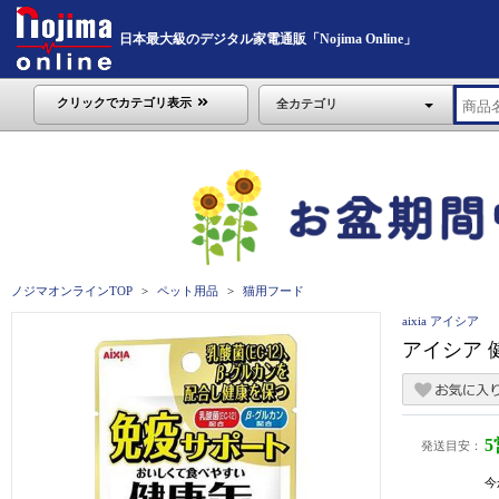
日本最大級のデジタル家電通販「Nojima Online」
クリックでカテゴリ表示
全カテゴリ
ノジマオンラインTOP
ペット用品
猫用フード
aixia アイシア
アイシア 
発送目安：
今