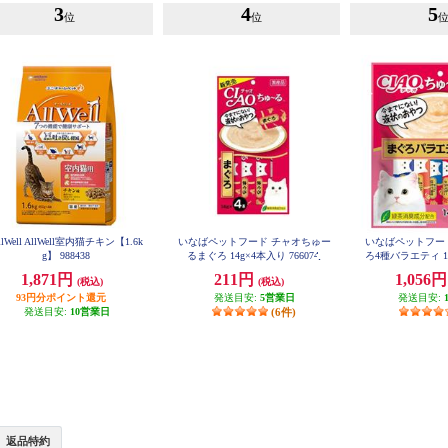
3
4
5
位
位
llWell AllWell室内猫チキン【1.6k
いなばペットフード チャオちゅー
いなばペットフー
g】 988438
るまぐろ 14g×4本入り 766074
ろ4種バラエティ 14
619
1,871円
211円
1,056
(税込)
(税込)
93円分ポイント還元
発送目安:
5営業日
発送目安:
発送目安:
10営業日
(6件)
返品特約