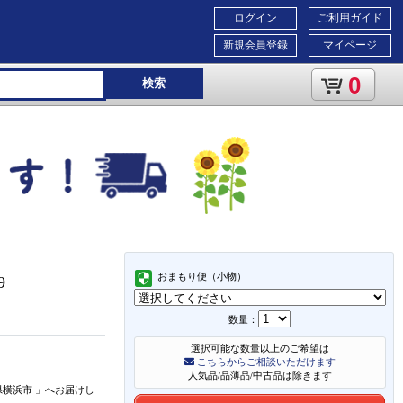
ログイン
ご利用ガイド
新規会員登録
マイページ
0
検索
おまもり便（小物）
9
数量：
選択可能な数量以上のご希望は
こちらからご相談いただけます
人気品/品薄品/中古品は除きます
県横浜市
」
へお届けし