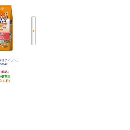
ell室内猫フィッシュ
AllWell AllWell室内猫チキン【1.6k
AllWell AllWell 10歳以上の腎臓の
988421
g】 988438
健康維持用フィッシュ味【1.5kg】
988452
円
1,871円
1,890円
(税込)
(税込)
(税込)
10営業日
93円分ポイント還元
94円分ポイント還元
(1件)
発送目安:
10営業日
発送目安:
10営業日