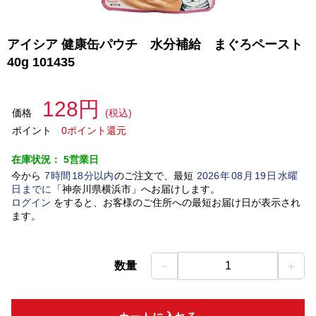
アイシア 健康缶パウチ 水分補給 まぐろペースト
40g 101435
128円
価格
(税込)
ポイント
0ポイント還元
在庫状況：
5営業日
今から
7
時間
18
分以内
のご注文で、最短
2026
年
08
月
19
日
水曜
日
までに
「
神奈川県横浜市
」
へお届けします。
ログイン
をすると、お客様のご住所への最短お届け日が表示され
ます。
－
＋
数量
1