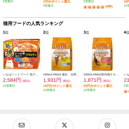
5営業日
1円分ポイント還元
5営業日
1
5営業日
10
(6件)
猫用フードの人気ランキング
1
位
2
位
3
位
4
いなばペットフード 焼ディナーかつお節ほたてバラエティ50g×18P 103629
AllWell AllWell 避妊・去勢した猫用 フィッシュ味【1.5kg】 988476
AllWell AllWell室内猫チキン【1.6kg】 988438
2,584円
1,931円
1,871円
2
(税込)
(税込)
(税込)
10営業日
19円分ポイント還元
93円分ポイント還元
5営
10営業日
10営業日