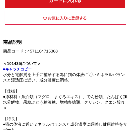
カートに入れる
商品説明
商品コード：4571104715368
＜101435について＞
■キャッチコピー
水分と電解質を上手に補給する為に猫の体液に近いミネラルバラン
スと浸透圧に近い、成分濃度に調整。
【仕様】
●原材料：魚介類（マグロ、まぐろエキス）、でん粉類、たんぱく加
水分解物、果糖ぶどう糖液糖、増粘多糖類、グリシン、クエン酸Ｎ
ａ
【特長】
●猫の体液に近いミネラルバランスと成分濃度に調整し健康維持をサ
ポート