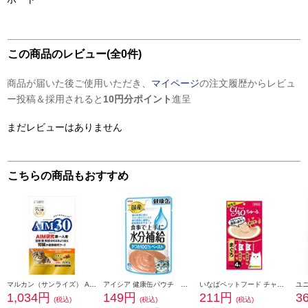
この商品のレビュー(全0件)
商品が届いた後ご使用いただき、
マイページ
の注文履歴からレビュ
ー投稿＆採用されると
10円分ポイント
進呈
まだレビューはありません
こちらの商品もおすすめ
マルカン（サンライズ） AIM30 11歳以上の室内避妊・去勢後猫用 腎臓の健康ケア フィッシュ【600g】 948883
アイシア 健康缶パウチ 水分補給 かつおペースト40g 101437
いなばペットフード チャオちゅーるまぐろ 14g×4本入り 766074
1,034円
149円
211円
3
(税込)
(税込)
(税込)