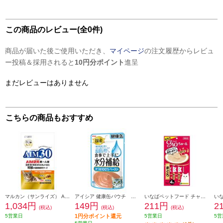
この商品のレビュー(全0件)
商品が届いた後ご使用いただき、
マイページ
の注文履歴からレビュ
ー投稿＆採用されると
10円分ポイント
進呈
まだレビューはありません
こちらの商品もおすすめ
マルカン（サンライズ） AIM30 11歳以上の室内避妊・去勢後猫用 腎臓の健康ケア フィッシュ【600g】 948883
アイシア 健康缶パウチ 水分補給 かつおペースト40g 101437
いなばペットフード チャオちゅーるまぐろ 14g×4本入り 766074
1,034円
149円
211円
2
(税込)
(税込)
(税込)
5営業日
1円分ポイント還元
5営業日
5営