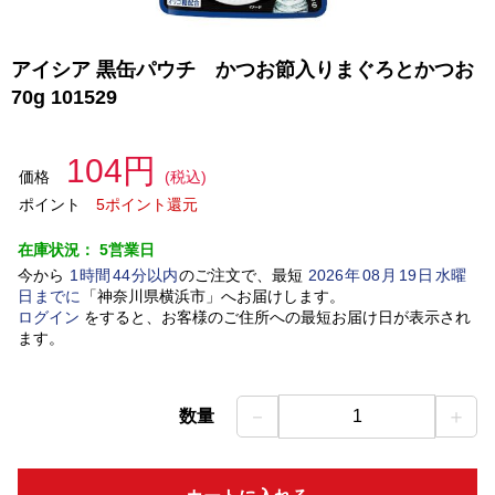
アイシア 黒缶パウチ かつお節入りまぐろとかつお
70g 101529
104円
価格
(税込)
ポイント
5ポイント還元
在庫状況：
5営業日
今から
1
時間
44
分以内
のご注文で、最短
2026
年
08
月
19
日
水曜
日
までに
「
神奈川県横浜市
」
へお届けします。
ログイン
をすると、お客様のご住所への最短お届け日が表示され
ます。
－
＋
数量
1