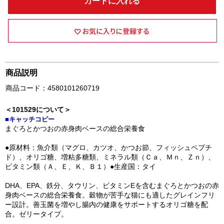
カートに入れる
商品説明
商品コード：4580101260719
＜101529について＞
■キャッチコピー
まぐろとかつおの赤身肉ベースの総合栄養食
●原材料：魚介類（マグロ、カツオ、かつお節、フィッシュペプチ
ド）、オリゴ糖、増粘多糖類、ミネラル類（Ｃａ、Ｍｎ、Ｚｎ）、
ビタミン類（Ａ、Ｅ、Ｋ、Ｂ１）●生産国：タイ
DHA、EPA、鉄分、タウリン、ビタミンEを含むまぐろとかつおの赤
身肉ベースの総合栄養食。穀物が苦手な猫にも適したグレインフリ
ー設計。善玉菌を増やし腸内の健康をサポートするオリゴ糖を配
合。ゼリータイプ。