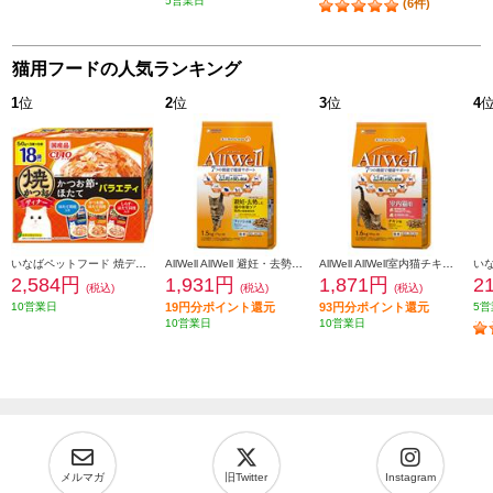
5営業日
(6件)
猫用フードの人気ランキング
1
位
2
位
3
位
4
いなばペットフード 焼ディナーかつお節ほたてバラエティ50g×18P 103629
AllWell AllWell 避妊・去勢した猫用 フィッシュ味【1.5kg】 988476
AllWell AllWell室内猫チキン【1.6kg】 988438
2,584円
1,931円
1,871円
2
(税込)
(税込)
(税込)
10営業日
19円分ポイント還元
93円分ポイント還元
5営
10営業日
10営業日
メルマガ
旧Twitter
Instagram