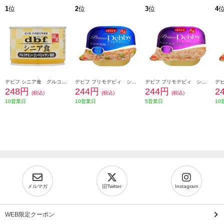
1
位
2
位
3
位
4
デビフ シニア食 グルコサミン・コンドロイチン配合 １５０ｇ 101379
デビフ プリモデビィ シニア犬用 ササミ＆野菜 ９５ｇ 101368
デビフ プリモデビィ シニア犬用 ササミ＆さつまいも ９５ｇ 101372
248円
244円
244円
2
(税込)
(税込)
(税込)
10営業日
10営業日
5営業日
10
メルマガ
旧Twitter
Instagram
WEB限定クーポン