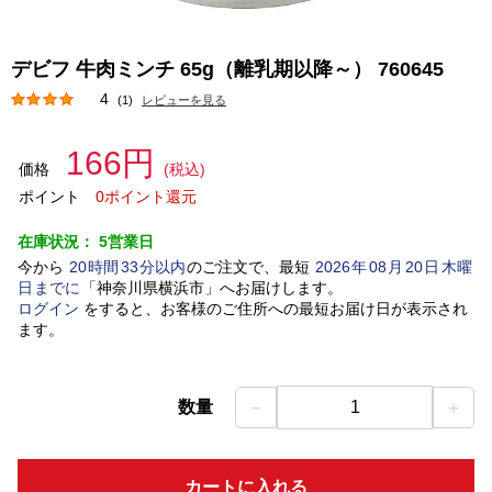
デビフ 牛肉ミンチ 65g（離乳期以降～） 760645
4
(1)
レビューを見る
166円
価格
(税込)
ポイント
0ポイント還元
在庫状況：
5営業日
今から
20
時間
33
分以内
のご注文で、最短
2026
年
08
月
20
日
木曜
日
までに
「
神奈川県横浜市
」
へお届けします。
ログイン
をすると、お客様のご住所への最短お届け日が表示され
ます。
－
＋
数量
1
カートに入れる