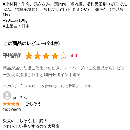
●原材料：牛肉、鶏ささみ、鶏胸肉、鶏内臓、増粘安定剤（加工でん
ぷん、増粘多糖類）、酸化防止剤（ビタミンC）、発色剤（亜硝酸
Na）
●90kcal/100g
●生産国：日本
この商品のレビュー(全1件)
平均評価
4.0
商品が届いた後ご使用いただき、
マイページ
の注文履歴からレビュ
ー投稿＆採用されると
10円分ポイント
進呈
2人の方が、｢このレビューが参考になった｣と投票しています。
prr
さん
ごちそう
2022/09/20
愛犬のごちそう用に購入
お肉らしい香がするので大興奮