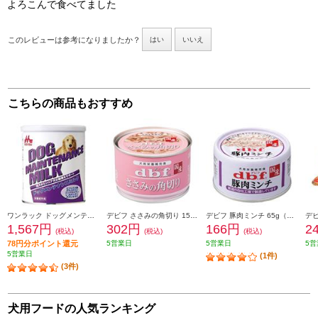
よろこんで食べてました
このレビューは参考になりましたか？
はい
いいえ
こちらの商品もおすすめ
ワンラック ドッグメンテナンスミルク 280g 成犬～シニア犬用 1歳以上 759526
デビフ ささみの角切り 150g（離乳期以降～） 758055
デビフ 豚肉ミンチ 65g（離乳期以降～） 760669
1,567円
302円
166円
2
(税込)
(税込)
(税込)
78円分ポイント還元
5営業日
5営業日
5営
5営業日
(1件)
(3件)
犬用フードの人気ランキング