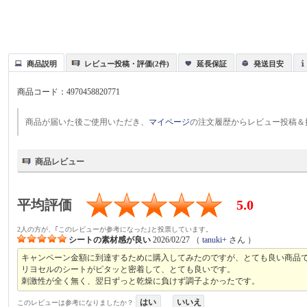
商品説明
レビュー投稿・評価(2件)
延長保証
発送目安
商品コード：
4970458820771
商品が届いた後ご使用いただき、
マイページ
の注文履歴からレビュー投稿＆
商品レビュー
平均評価
5.0
2人の方が、｢このレビューが参考になった｣と投票しています。
シートの素材感が良い
2026/02/27
（
tanuki+
さん ）
キャンペーン金額に到達するために購入してみたのですが、とても良い商品
リヨセルのシートがピタッと密着して、とても良いです。
刺激性が全く無く、翌日ずっと乾燥に負けず調子よかったです。
はい
いいえ
このレビューは参考になりましたか？