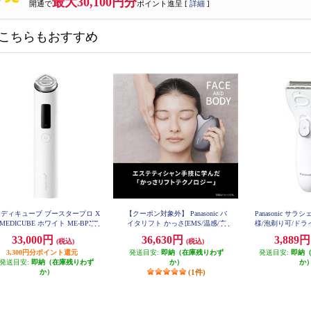
最大30,100円分
開通で
ポイント進呈 [
詳細
]
こちらもおすすめ
ディキューブ ブースタープロ X
【クーポン対象外】 Panasonic バ
Panasonic サラ
 MEDICUBE ホワイト ME-BPXT
イタリフト かっさ[EMS/温感/充
様/泡剃り可/ドラ
電/ブラック] EH-SP86-K
ト] ESW
33,000円
36,630円
3,889
(税込)
(税込)
3,300円分ポイント還元
発送目安:
即納（在庫残りわず
発送目安:
即納
発送目安:
即納（在庫残りわず
か）
か
か）
(1件)