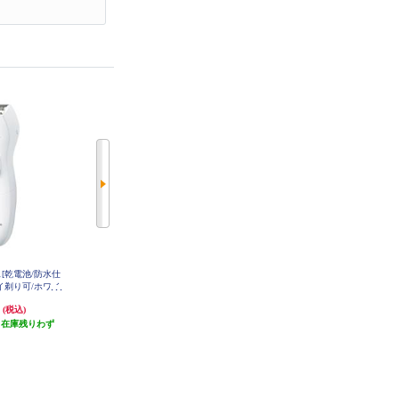
シェ[乾電池/防水仕
Panasonic VIOフェリエ[乾電池式/
Panasonic フェイスフェリエ[乾電
イ剃り可/ホワイ
防水仕様/ベージュ] ES-WV63-E
池式/密着スイングヘッド/ベージ
L51-W
ュ] ES-WF53-E
円
4,433円
3,111円
(税込)
(税込)
(税込)
（在庫残りわず
発送目安:
即納（在庫あり）
発送目安:
即納（在庫残りわず
）
(1件)
か）
(1件)