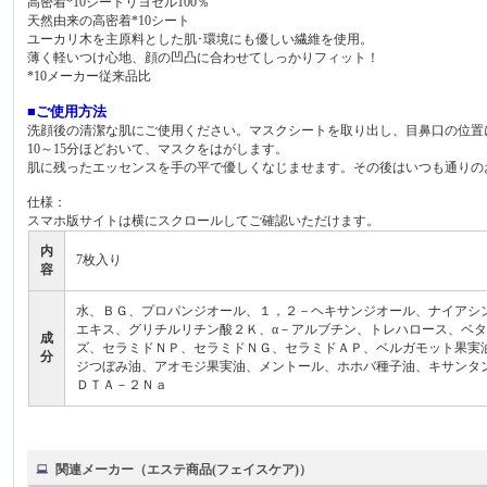
高密着*10シートリヨセル100％
天然由来の高密着*10シート
ユーカリ木を主原料とした肌･環境にも優しい繊維を使用。
薄く軽いつけ心地、顔の凹凸に合わせてしっかりフィット！
*10メーカー従来品比
■ご使用方法
洗顔後の清潔な肌にご使用ください。マスクシートを取り出し、目鼻口の位置
10～15分ほどおいて、マスクをはがします。
肌に残ったエッセンスを手の平で優しくなじませます。その後はいつも通りの
仕様：
スマホ版サイトは横にスクロールしてご確認いただけます。
内
7枚入り
容
水、ＢＧ、プロパンジオール、１，２－ヘキサンジオール、ナイアシ
エキス、グリチルリチン酸２Ｋ、α－アルブチン、トレハロース、ベ
成
ズ、セラミドＮＰ、セラミドＮＧ、セラミドＡＰ、ベルガモット果実
分
ジつぼみ油、アオモジ果実油、メントール、ホホバ種子油、キサンタ
ＤＴＡ－２Ｎａ
関連メーカー（エステ商品(フェイスケア)）