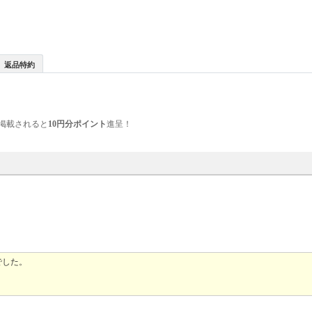
返品特約
掲載されると
10円分ポイント
進呈！
でした。