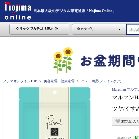
日本最大級のデジタル家電通販「Nojima Online」
クリックでカテゴリ表示
全カテゴリ
ノジマオンラインTOP
美容家電・健康家電
エステ商品(フェイスケア)
Maruman マル
マルマンH
ツヤ/くすみ
発送目安：