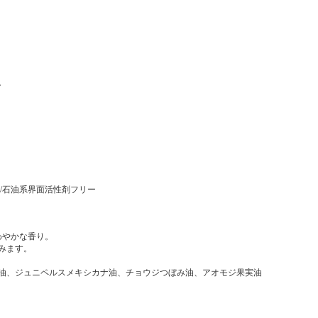
。
性/石油系界面活性剤フリー
わやかな香り。
みます。
油、ジュニペルスメキシカナ油、チョウジつぼみ油、アオモジ果実油