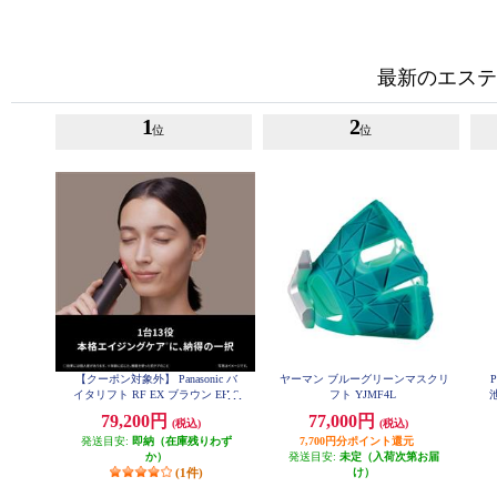
最新のエステ
1
2
位
位
【クーポン対象外】 Panasonic バ
ヤーマン ブルーグリーンマスクリ
イタリフト RF EX ブラウン EH-S
フト YJMF4L
R86-T
79,200円
77,000円
(税込)
(税込)
発送目安:
即納（在庫残りわず
7,700円分ポイント還元
か）
発送目安:
未定（入荷次第お届
(1件)
け）