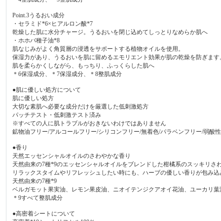
Point.3うるおい成分
・セラミド*6×ヒアルロン酸*7
乾燥した肌に水分チャージ。うるおいを閉じ込めてしっとりなめらか肌へ
・ホホバ種子油*8
肌なじみがよく角質層の浸透をサポートする植物オイルを使用。
保湿力があり、うるおいを肌に留めるエモリエント効果が肌の乾燥を防ぎます
肌を柔らかくしながら、もっちり、ふっくらした肌へ
＊6保湿成分、＊7保湿成分、＊8整肌成分
●肌に優しい処方について
肌に優しい処方
大切な素肌へ必要な成分だけを厳選した低刺激処方
パッチテスト・低刺激テスト済み
※すべての人に肌トラブルがおきないわけではありません
鉱物油フリー/アルコールフリー/シリコンフリー/無着色/パラベンフリー/弱酸
●香り
天然エッセンシャルオイルのさわやかな香り
天然由来の7種*9のエッセンシャルオイルをブレンドした柑橘系のスッキリさ
リラックスタイムやリフレッシュしたい時にも、ハーブの優しい香りが包み込
天然由来の7種*9
ベルガモット果実油、レモン果皮油、ニオイテンジクアオイ花油、ユーカリ葉
＊9すべて整肌成分
●高密着シートについて