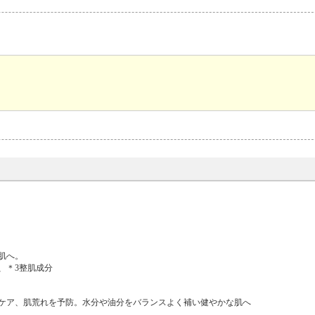
肌へ。
、＊3整肌成分
しくケア、肌荒れを予防。水分や油分をバランスよく補い健やかな肌へ