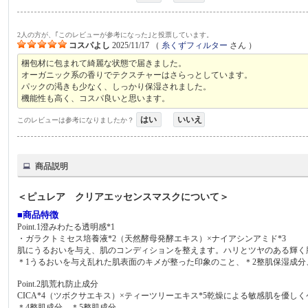
2人の方が、｢このレビューが参考になった｣と投票しています。
コスパよし
2025/11/17
（
糸くずフィルター
さん ）
梱包材に包まれて綺麗な状態で届きました。
オーガニック系の香りでテクスチャーはさらっとしています。
パックの渇きも少なく、しっかり保湿されました。
機能性も高く、コスパ良いと思います。
はい
いいえ
このレビューは参考になりましたか？
商品説明
＜ピュレア クリアエッセンスマスクについて＞
■商品特徴
Point.1澄みわたる透明感*1
・ガラクトミセス培養液*2（天然酵母発酵エキス）×ナイアシンアミド*3
肌にうるおいを与え、肌のコンディションを整えます。ハリとツヤのある輝く
＊1うるおいを与え乱れた肌表面のキメが整った印象のこと、＊2整肌保湿成分
Point.2肌荒れ防止成分
CICA*4（ツボクサエキス）×ティーツリーエキス*5乾燥による敏感肌を優
＊4整肌成分、＊5整肌成分