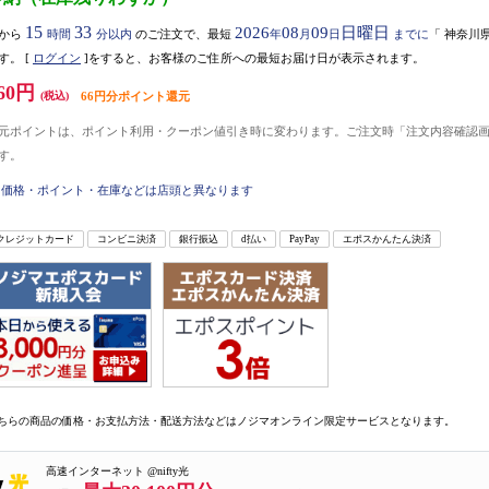
15
33
2026
08
09
日曜日
から
時間
分以内
のご注文で、最短
年
月
日
までに
「
神奈川
す。
[
ログイン
]をすると、お客様のご住所への最短お届け日が表示されます。
60円
(税込)
66円分ポイント還元
元ポイントは、ポイント利用・クーポン値引き時に変わります。ご注文時「注文内容確認
す。
価格・ポイント・在庫などは店頭と異なります
クレジットカード
コンビニ決済
銀行振込
d払い
PayPay
エポスかんたん決済
ちらの商品の価格・お支払方法・配送方法などはノジマオンライン限定サービスとなります。
高速インターネット @nifty光