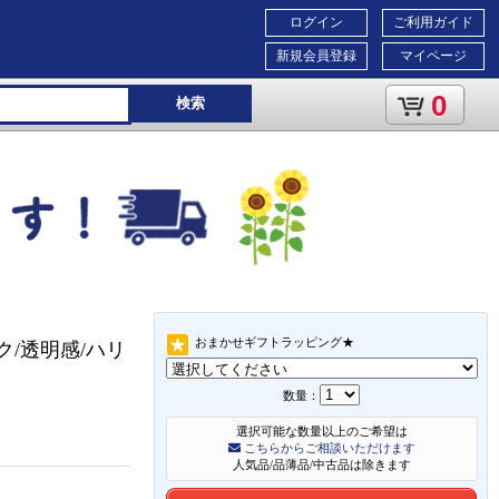
ログイン
ご利用ガイド
新規会員登録
マイページ
0
検索
おまかせギフトラッピング★
/透明感/ハリ
数量：
選択可能な数量以上のご希望は
こちらからご相談いただけます
人気品/品薄品/中古品は除きます