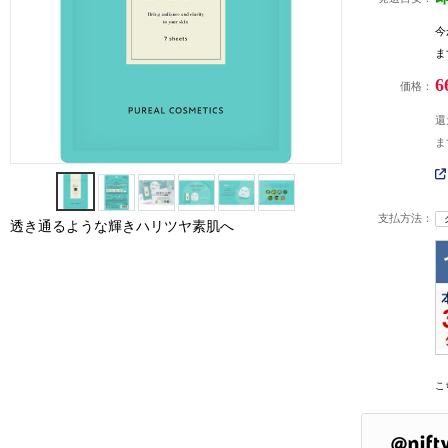
今
ま
6
価格：
還
ま
支払方法：
透き通るような輝きハリツヤ素肌へ
こ