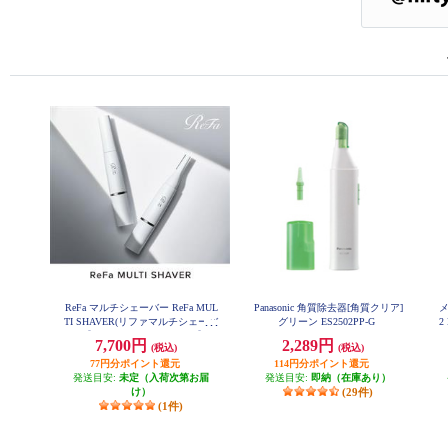
ReFa マルチシェーバー ReFa MUL
Panasonic 角質除去器[角質クリア]
メ
TI SHAVER(リファマルチシェーバ
グリーン ES2502PP-G
2
ー) 【3種のアタッチメント付】 R
7,700円
2,289円
(税込)
(税込)
E-BB-02A
77円分ポイント還元
114円分ポイント還元
発送目安:
未定（入荷次第お届
発送目安:
即納（在庫あり）
け）
(29件)
(1件)