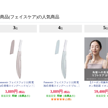
商品(フェイスケア)の人気商品
3
4
5
位
位
Panasonic フェイスフェリエ[乾電
Panasonic フェイスフェリエ[乾電
【クーポン対象外】 P
池式/密着スイングヘッド/ピンク]
池式/密着スイングヘッド/ブルー]
オン美顔器 イオ
ES-WF63-P
ES-WF63-A
チ EX【ホワイト】
3,889円
3,889円
59,400
(税込)
(税込)
発送目安:
即納（在庫あり）
発送目安:
即納（在庫あり）
発送目安:
(1件)