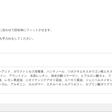
に合わせて顔全体にフィットさせます。
お手入れをしてください。
ンアミド、ガラクトミセス培養液、パンテノール、ツボクサエキスオウゴン根エキ
タイン、アラントイン、水添レシチン、加水分解コラーゲン、ヒアルロン酸Ｎａ、フ
油、レモン果皮油、ニオイテンジクアオイ花油、ユーカリ葉油、ジュニペルスメキ
ンガム、アルギニン、カルボマー、エチルヘキシルグリセリン、カプリン酸ポリグ