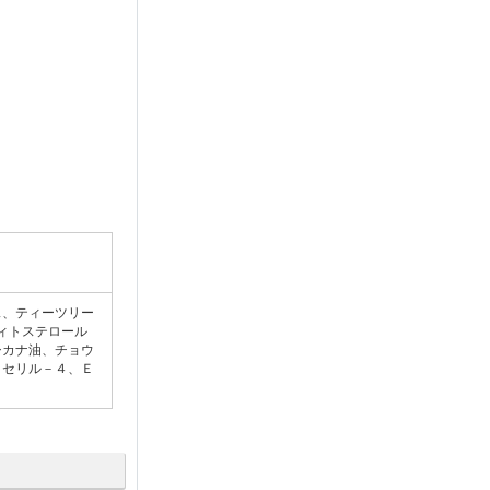
ス、ティーツリー
ィトステロール
シカナ油、チョウ
リセリル－４、Ｅ