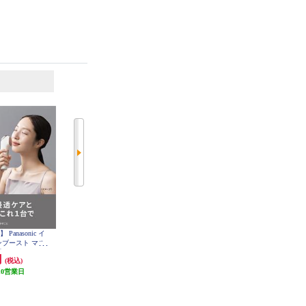
6
7
位
位
位
anasonic イ
ヤーマン リフトロジーSP YJFD2
Brighte エレキリフトナチュラル(E
LEKI LIFT Natural) BRT-FL170MB
ンブースト マル
 EH-SS85-W
円
58,300円
18,700円
(税込)
(税込)
(税込)
10営業日
5,830円分ポイント還元
1,870円分ポイント還元
発送目安:
5営業日
発送目安:
即納（在庫あり）