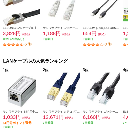
ELSONIC LANケーブル【5.0m/カテゴリー8/超高速/折れないツメ/フラットケーブル/ブラック】 EPLANF050CAT8
サンワサプライ LANケーブル 【カテゴリ6/フラット/ツメ折れ防止カバー付き/ストレート全結線/10m/ブラックホワイト】 LA-FL6-10W
ELECOM [3.0m]EURoHS指令準拠エコUSB2.0ケーブル（A-Bタイプ） U2C-JB30BK
3,828円
1,188円
654円
1
(税込)
(税込)
(税込)
即納（在庫あり）
3営業日
3営業日
3営
(2件)
(1件)
LANケーブルの人気ランキング
1
位
2
位
3
位
4
サンワサプライ STP用中継アダプタ エンハンスドカテゴリ5 ADT-EX-STPN
サンワサプライ カテゴリ7LANケーブル 20m ネイビーブルー KB-T7-20NVN
サンワサプライ LANケーブル 【カテゴリ6A/ツメ折れ防止コネクタ付/ストレート/20m/ブラック】 KB-T6ATS-20BK
1,033円
12,671円
6,160円
4
(税込)
(税込)
(税込)
51円分ポイント還元
3営業日
3営業日
3ヶ
3営業日