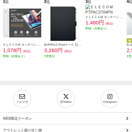
1
位
2
位
3
位
4
ＥＬＥＣＯＭ タッチペン スタイラスペン 充電式 USB Type-C 充電 磁気吸着 交換用ペン先付属 &me アッシュピンク PTPACST04PN
1,480円
(税込)
即納（在庫あり）
ＥＬＥＣＯＭ タッチペン スタイラスペン 充電式 USB Type-C 充電 磁気吸着 極細 樹脂 D型 ペン先交換可 ホワイト P-TPACST03X
BUFFALO iPadケース【10世代/10.9用/フリーアングル/レザーケース/ブラック】 BSIPD22109CLFBK
1,078円
3,260円
2
(税込)
(税込)
即納（在庫あり）
5営業日
3営
メルマガ
旧Twitter
Instagram
WEB限定クーポン
アウトレット掘り出し物