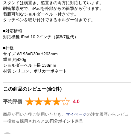
スタンドは横置き、縦置きの両方に対応しています。
耐衝撃素材で、iPadを外部からの衝撃から守ります。
着脱可能なショルダーベルト付きです。
タッチペンを取り付けできるホルダー付きです。
■対応情報
対応機種 iPad 10.2インチ（第8/7世代）
■仕様
サイズ W193×D30×H263mm
重量 約420g
ショルダーベルト長 138mm
材質 シリコン、ポリカーボネート
この商品のレビュー(全1件)
平均評価
4.0
商品が届いた後ご使用いただき、
マイページ
の注文履歴からレビュ
ー投稿＆採用されると
10円分ポイント
進呈