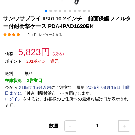
サンワサプライ iPad 10.2インチ 前面保護フィルタ
ー付耐衝撃ケース PDA-IPAD1620BK
4
(1)
レビューを見る
5,823円
価格
(税込)
ポイント
291ポイント還元
送料
無料
在庫状況：
3営業日
今から
21
時間
16
分以内
のご注文で、最短
2026
年
08
月
15
日
土曜
日
までに
「
神奈川県横浜市
」
へお届けします。
ログイン
をすると、お客様のご住所への最短お届け日が表示され
ます。
－
＋
数量
1