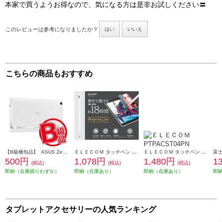
本家で買うようお得なので、気になる方は是非お試しください〓
このレビューは参考になりましたか？
はい
いいえ
こちらの商品もおすすめ
【B級梱包品】 ASUS ZenPad 8.0 Z380C/KL用ケース Power Case（パワーケース） ホワイト 90XB02VP-BSL0F0
ＥＬＥＣＯＭ タッチペン スタイラスペン 充電式 USB Type-C 充電 磁気吸着 極細 樹脂 D型 ペン先交換可 ホワイト P-TPACST03X
ＥＬＥＣＯＭ タッチペン スタイラスペン 充電式 USB Type-C 充電 磁気吸着 交換用ペン先付属 &me アッシュピンク PTPACST04PN
500円
1,078円
1,480円
1
(税込)
(税込)
(税込)
即納（在庫残りわずか）
即納（在庫あり）
即納（在庫あり）
即
タブレットアクセサリーの人気ランキング