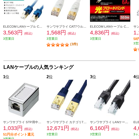
ELECOM LANケーブル Cat7 準拠 やわらか 爪が折れない 10m 10ギガビット RoHS指令準拠 ブルー LD-TWSYT-BM10
サンワサプライ CAT7ウルトラフラットLANケーブル（7m・ホワイト） KB-FLU7-07W
ELECOM LANケーブル CAT6A準拠 スタンダード 50m ブルー LD-GPA-BU50
3,563円
1,568円
4,836円
1
(税込)
(税込)
(税込)
3営業日
3営業日
3営業日
5
3営
(3件)
LANケーブルの人気ランキング
1
位
2
位
3
位
4
サンワサプライ STP用中継アダプタ エンハンスドカテゴリ5 ADT-EX-STPN
サンワサプライ カテゴリ7LANケーブル 20m ネイビーブルー KB-T7-20NVN
サンワサプライ LANケーブル 【カテゴリ6A/ツメ折れ防止コネクタ付/ストレート/20m/ブラック】 KB-T6ATS-20BK
1,033円
12,671円
6,160円
4
(税込)
(税込)
(税込)
51円分ポイント還元
3営業日
3営業日
3ヶ
3営業日