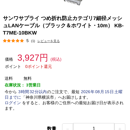
サンワサプライ つめ折れ防止カテゴリ7細径メッシ
ュLANケーブル（ブラック＆ホワイト・10m） KB-
T7ME-10BKW
5
(1)
レビューを見る
3,927円
価格
(税込)
ポイント
0ポイント還元
送料
無料
在庫状況：
3営業日
今から
3
時間
32
分以内
のご注文で、最短
2026
年
08
月
15
日
土曜
日
までに
「
神奈川県横浜市
」
へお届けします。
ログイン
をすると、お客様のご住所への最短お届け日が表示され
ます。
－
＋
数量
1