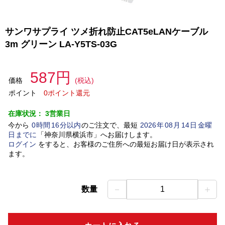
サンワサプライ ツメ折れ防止CAT5eLANケーブル
3m グリーン LA-Y5TS-03G
587円
価格
(税込)
ポイント
0ポイント還元
在庫状況：
3営業日
今から
0
時間
16
分以内
のご注文で、最短
2026
年
08
月
14
日
金曜
日
までに
「
神奈川県横浜市
」
へお届けします。
ログイン
をすると、お客様のご住所への最短お届け日が表示され
ます。
－
＋
数量
1