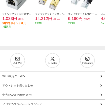
サンワサプライ STP用中継アダプタ エンハンスドカテゴリ5 ADT-EX-STPN
サンワサプライ カテゴリ7LANケーブル 20m ネイビーブルー KB-T7-20NVN
サンワサプライ LANケーブル 【カテゴリ6A/ツメ折れ防止コネクタ付/ストレート/20m/ブラック】 KB-T6ATS-20BK
1,033円
14,212円
6,160円
4
(税込)
(税込)
(税込)
51円分ポイント還元
3営業日
3営業日
3ヶ
3営業日
メルマガ
旧Twitter
Instagram
WEB限定クーポン
アウトレット掘り出し物
中古(PC/スマホ/カメラ)
ノジマのプライベートブランド