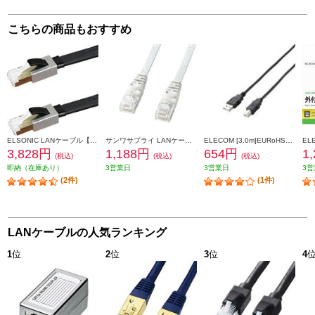
こちらの商品もおすすめ
ELSONIC LANケーブル【5.0m/カテゴリー8/超高速/折れないツメ/フラットケーブル/ブラック】 EPLANF050CAT8
サンワサプライ LANケーブル 【カテゴリ6/フラット/ツメ折れ防止カバー付き/ストレート全結線/10m/ブラックホワイト】 LA-FL6-10W
ELECOM [3.0m]EURoHS指令準拠エコUSB2.0ケーブル（A-Bタイプ） U2C-JB30BK
3,828円
1,188円
654円
1
(税込)
(税込)
(税込)
即納（在庫あり）
3営業日
3営業日
3営
(2件)
(1件)
LANケーブルの人気ランキング
1
位
2
位
3
位
4