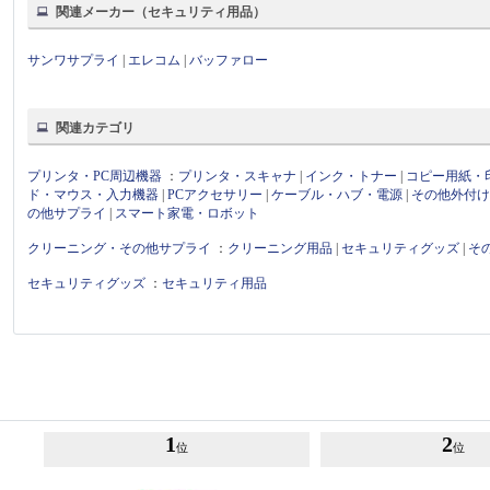
関連メーカー（セキュリティ用品）
サンワサプライ
|
エレコム
|
バッファロー
関連カテゴリ
プリンタ・PC周辺機器
：
プリンタ・スキャナ
|
インク・トナー
|
コピー用紙・
ド・マウス・入力機器
|
PCアクセサリー
|
ケーブル・ハブ・電源
|
その他外付
の他サプライ
|
スマート家電・ロボット
クリーニング・その他サプライ
：
クリーニング用品
|
セキュリティグッズ
|
そ
セキュリティグッズ
：
セキュリティ用品
1
2
位
位