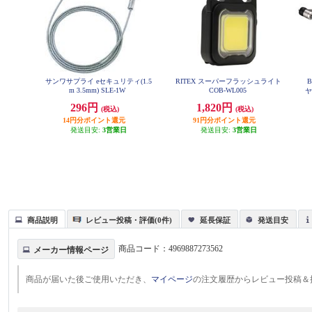
サンワサプライ eセキュリティ(1.5
RITEX スーパーフラッシュライト
m 3.5mm) SLE-1W
COB-WL005
ヤ
296円
1,820円
(税込)
(税込)
14円分ポイント還元
91円分ポイント還元
発送目安:
3営業日
発送目安:
3営業日
商品説明
レビュー投稿・評価(0件)
延長保証
発送目安
商品コード：
4969887273562
メーカー情報ページ
商品が届いた後ご使用いただき、
マイページ
の注文履歴からレビュー投稿＆