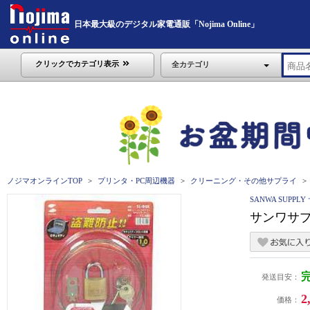
日本最大級のデジタル家電通販「Nojima Online」
クリックでカテゴリ表示
全カテゴリ
ノジマオンラインTOP
プリンタ・PC周辺機器
クリーニング・その他サプライ
SANWA SUPP
サンワサプ
発送目安：
2
価格：