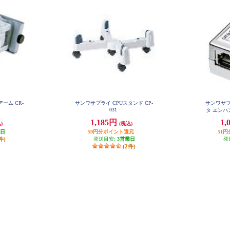
ーム CR-
サンワサプライ CPUスタンド CP-
サンワサプ
031
タ エンハン
1,185円
1,
)
(税込)
業日
59円分ポイント還元
51
件)
発送目安:
3営業日
発
(2件)