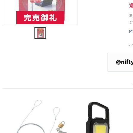
還
ま
こ