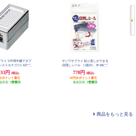
ライ STP用中継アダプ
サンワサプライ 貼り直しができる
スドカテゴリ5 ADT-E
目隠しシール （1面付） JP-HKSE
X-STPN
C10
033円
770円
(税込)
(税込)
円分ポイント還元
38円分ポイント還元
送目安:
3営業日
発送目安:
3営業日
商品をもっと見る