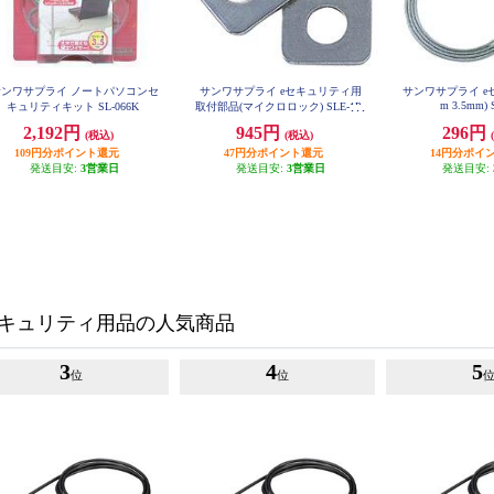
サンワサプライ ノートパソコンセ
サンワサプライ eセキュリティ用
サンワサプライ eセ
m 3.5mm)
キュリティキット SL-066K
取付部品(マイクロロック) SLE-1P
2,192円
945円
296円
(税込)
(税込)
109円分ポイント還元
47円分ポイント還元
14円分ポイ
発送目安:
3営業日
発送目安:
3営業日
発送目安:
キュリティ用品の人気商品
3
4
5
位
位