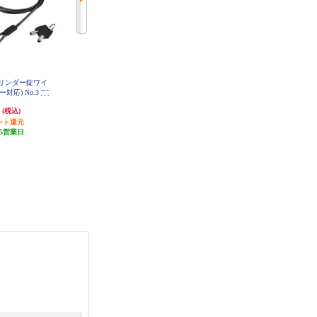
ンシリンダー錠ワイ
BUFFALO ダイヤル式ワイヤーロ
BUFFALO ピンシリンダー錠ワイ
応) No.3 BS
ック BSL07D
ヤーロック(マスターキー対応) BS
03
L08M
円
2,003円
2,314円
(税込)
(税込)
(税込)
ント還元
100円分ポイント還元
115円分ポイント還元
5営業日
発送目安:
5営業日
発送目安:
5営業日