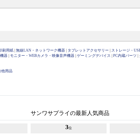
印刷用紙
|
無線LAN・ネットワーク機器
|
タブレットアクセサリー
|
ストレージ・US
け機器
|
モニター・WEBカメラ・映像音声機器
|
ゲーミングデバイス
|
PC内蔵パーツ
|
の他用品
サンワサプライの最新人気商品
3
位