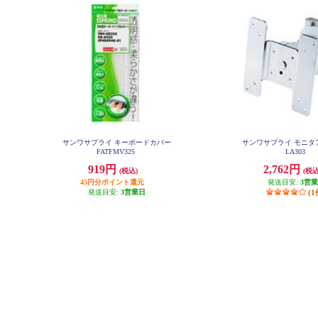
サンワサプライ キーボードカバー
サンワサプライ モニタア
FATFMV325
LA303
919円
2,762円
(税込)
(税込
45円分ポイント還元
発送目安:
3営
発送目安:
3営業日
(1