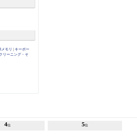
Bメモリ
|
キーボー
クリーニング・そ
4
5
位
位