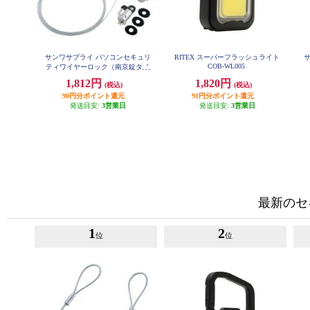
サンワサプライ パソコンセキュリ
RITEX スーパーフラッシュライト
COB-WL005
ティワイヤーロック（南京錠タイ
プ） SL-59
1,812円
1,820円
(税込)
(税込)
90円分ポイント還元
91円分ポイント還元
発送目安:
3営業日
発送目安:
3営業日
最新のセ
1
2
位
位