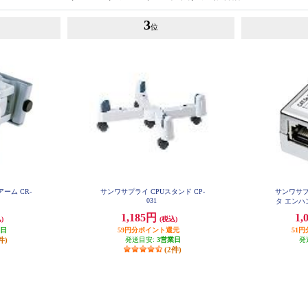
3
位
ーム CR-
サンワサプライ CPUスタンド CP-
サンワサプ
031
タ エンハン
1,185円
1,
)
(税込)
業日
59円分ポイント還元
51
件)
発送目安:
3営業日
発
(2件)