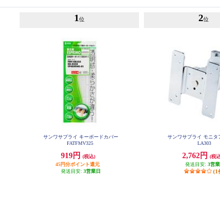
1
2
位
位
サンワサプライ キーボードカバー
サンワサプライ モニタア
FATFMV325
LA303
919円
2,762円
(税込)
(税込
45円分ポイント還元
発送目安:
3営
発送目安:
3営業日
(1