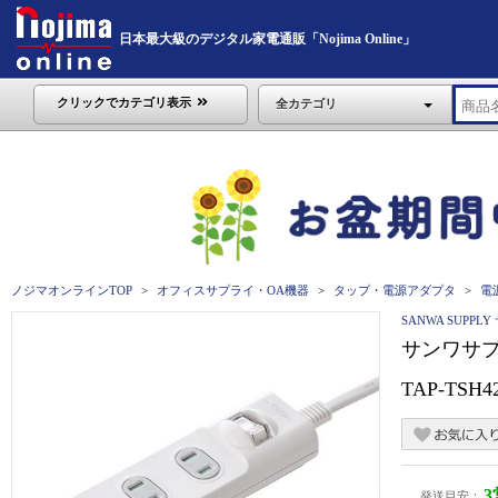
日本最大級のデジタル家電通販「Nojima Online」
クリックでカテゴリ表示
全カテゴリ
ノジマオンラインTOP
オフィスサプライ・OA機器
タップ・電源アダプタ
電
SANWA SUPP
サンワサプ
TAP-TSH
発送目安：