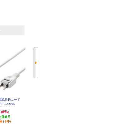
6
7
位
位
位
電源延長コード
サンワサプライ スイッチ付き 火
サンワサプライ 電源延長コード
P-EX2105
災予防安全タップ 2P・4個口・2m
（2P・2m） TAP-EX2102
ホワイト TAP-TSH42SWN
円
1,804円
1,188円
(税込)
(税込)
(税込)
3営業日
発送目安:
3営業日
発送目安:
3営業日
(1件)
(1件)