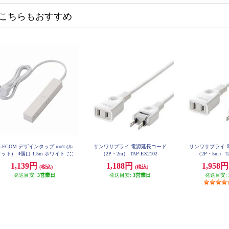
こちらもおすすめ
LECOM デザインタップ roo't (ル
サンワサプライ 電源延長コード
サンワサプライ 
ット) 4個口 1.5m ホワイト AV
（2P・2m） TAP-EX2102
（2P・5m） TA
T-D3-2415WH
1,139円
1,188円
1,958
(税込)
(税込)
発送目安:
3営業日
発送目安:
3営業日
発送目安: