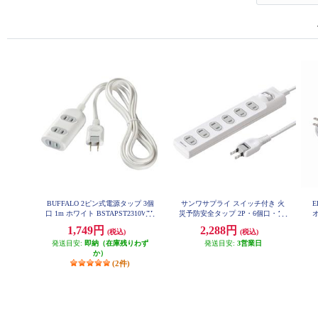
BUFFALO 2ピン式電源タップ 3個
サンワサプライ スイッチ付き 火
E
口 1m ホワイト BSTAPST2310WH
災予防安全タップ 2P・6個口・1m
オ
ホワイト TAP-TSH61SWN
1,749円
2,288円
(税込)
(税込)
発送目安:
即納（在庫残りわず
発送目安:
3営業日
か）
(2件)