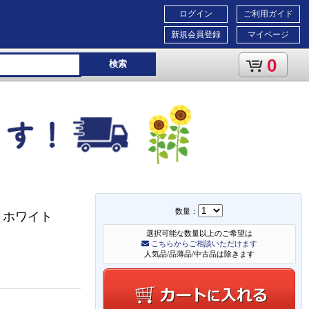
ログイン
ご利用ガイド
新規会員登録
マイページ
0
検索
数量：
 ホワイト
選択可能な数量以上のご希望は
こちらからご相談いただけます
人気品/品薄品/中古品は除きます