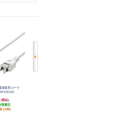
電源延長コード
サンワサプライ 電源延長コード
サンワサプライ スイッチ付き 火
P-EX2105
（2P・10m） TAP-EX2110
災予防安全タップ 2P・3個口・1m
ホワイト TAP-TSH31SWN
円
3,388円
1,474円
(税込)
(税込)
(税込)
3営業日
発送目安:
3営業日
発送目安:
3営業日
(1件)