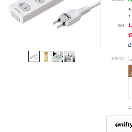
今
す
1
価格：
支払方法：
こ