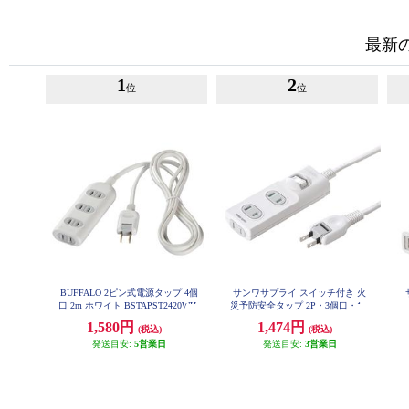
最新
1
2
位
位
BUFFALO 2ピン式電源タップ 4個
サンワサプライ スイッチ付き 火
口 2m ホワイト BSTAPST2420WH
災予防安全タップ 2P・3個口・1m
ホワイト TAP-TSH31SWN
1,580円
1,474円
(税込)
(税込)
発送目安:
5営業日
発送目安:
3営業日