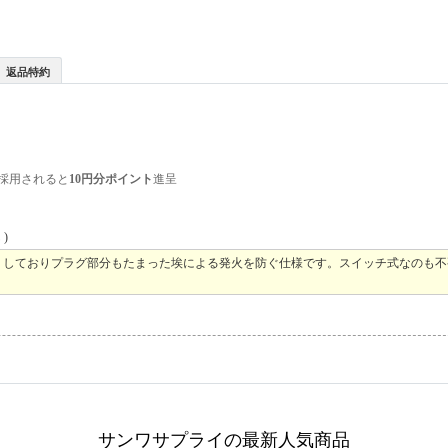
返品特約
採用されると
10円分ポイント
進呈
)
りしておりプラグ部分もたまった埃による発火を防ぐ仕様です。スイッチ式なのも不
サンワサプライの最新人気商品