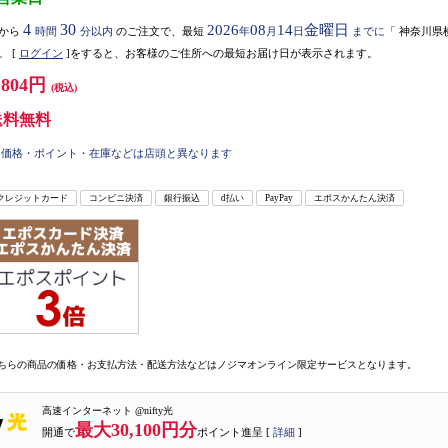
4
30
2026
08
14
金曜日
から
時間
分以内
のご注文で、最短
年
月
日
までに
「
神奈川県
。
[
ログイン
]をすると、お客様のご住所への最短お届け日が表示されます。
,804円
(税込)
送料無料
価格・ポイント・在庫などは店頭と異なります
クレジットカード
コンビニ決済
銀行振込
d払い
PayPay
エポスかんたん決済
ちらの商品の価格・お支払方法・配送方法などはノジマオンライン限定サービスとなります。
高速インターネット @nifty光
最大30,100円分
開通で
ポイント進呈 [
詳細
]