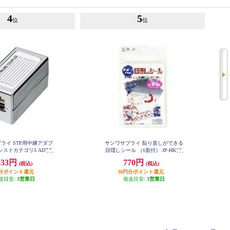
4
5
位
位
ライ STP用中継アダプ
サンワサプライ 貼り直しができる
スドカテゴリ5 ADT-E
目隠しシール （1面付） JP-HKSE
X-STPN
C10
033円
770円
(税込)
(税込)
円分ポイント還元
38円分ポイント還元
送目安:
3営業日
発送目安:
3営業日