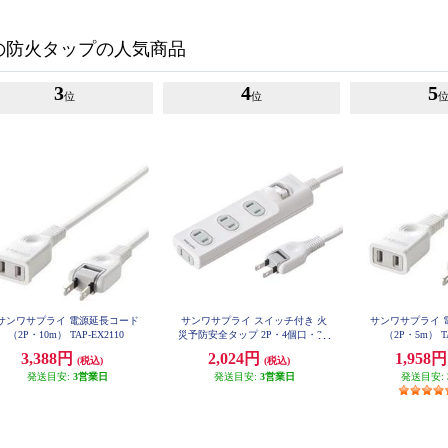
の防火タップの人気商品
3
4
5
位
位
サンワサプライ 電源延長コード
サンワサプライ スイッチ付き 火
サンワサプライ 
（2P・10m） TAP-EX2110
災予防安全タップ 2P・4個口・3m
（2P・5m） TA
ホワイト TAP-TSH43SWN
3,388円
2,024円
1,958
(税込)
(税込)
発送目安:
3営業日
発送目安:
3営業日
発送目安: