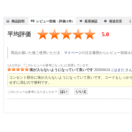
商品説明
レビュー投稿・評価(1件)
延長保証
発送目安
平均評価
5.0
商品が届いた後ご使用いただき、
マイページ
の注文履歴からレビュー投稿＆
1人の方が、｢このレビューが参考になった｣と投票しています。
埃が入らないようになっていて良いです
2026/04/24
(
はまだ
さん 
コンセント部分に埃が入らないようになっていて良いです。コードもしっか
せずに済むので便利です。
はい
いいえ
このレビューは参考になりましたか？