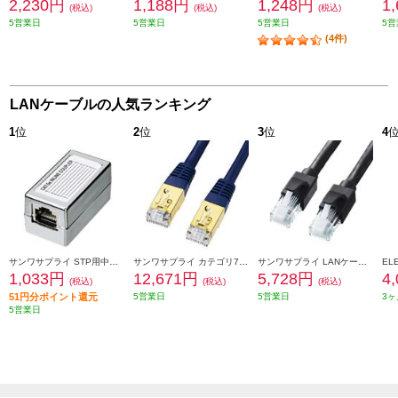
2,230円
1,188円
1,248円
1
(税込)
(税込)
(税込)
5営業日
5営業日
5営業日
5営
(4件)
LANケーブルの人気ランキング
1
位
2
位
3
位
4
サンワサプライ STP用中継アダプタ エンハンスドカテゴリ5 ADT-EX-STPN
サンワサプライ カテゴリ7LANケーブル 20m ネイビーブルー KB-T7-20NVN
サンワサプライ LANケーブル 【カテゴリ6A/ツメ折れ防止コネクタ付/ストレート/20m/ブラック】 KB-T6ATS-20BK
1,033円
12,671円
5,728円
4
(税込)
(税込)
(税込)
51円分ポイント還元
5営業日
5営業日
3ヶ
5営業日