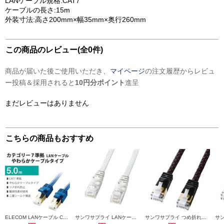
LANケーブル規格:CAT7
ケーブルの長さ:15m
外装寸法:高さ200mm×幅35mm×奥行260mm
この商品のレビュー(全0件)
商品が届いた後ご使用いただき、
マイページ
の注文履歴からレビュ
ー投稿＆採用されると
10円分ポイント
進呈
まだレビューはありません
こちらの商品もおすすめ
ELECOM LANケーブル Cat7 準拠 やわらか 爪が折れない 5m 10ギガビット RoHS指令準拠 ブルー LD-TWSYT-BM5
サンワサプライ LANケーブル 【カテゴリ6/フラット/ツメ折れ防止カバー付き/ストレート全結線/10m/ブラックホワイト】 LA-FL6-10W
サンワサプライ つめ折れ防止カテゴリ7細径メッシュLANケーブル（ブラック＆レッド・1m） KB-T7ME-01BKR