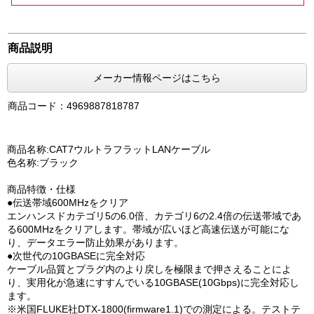
商品説明
メーカー情報ページはこちら
商品コード：4969887818787
商品名称:CAT7ウルトラフラットLANケーブル
色名称:ブラック
商品特徴・仕様
●伝送帯域600MHzをクリア
エンハンスドカテゴリ5の6.0倍、カテゴリ6の2.4倍の伝送帯域であ
る600MHzをクリアします。帯域が広いほど高速伝送が可能にな
り、データエラー防止効果があります。
●次世代の10GBASEに完全対応
ケーブル品質とプラグ内のより戻しを極限まで押さえることによ
り、実用化が急速にすすんでいる10GBASE(10Gbps)に完全対応し
ます。
※米国FLUKE社DTX-1800(firmware1.1)での測定による。テストテ