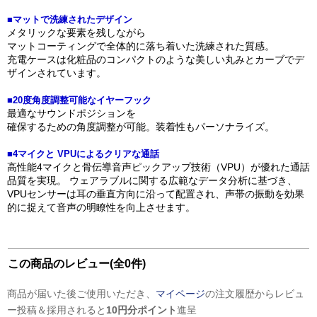
■マットで洗練されたデザイン
メタリックな要素を残しながら
マットコーティングで全体的に落ち着いた洗練された質感。
充電ケースは化粧品のコンパクトのような美しい丸みとカーブでデ
ザインされています。
■20度角度調整可能なイヤーフック
最適なサウンドポジションを
確保するための角度調整が可能。装着性もパーソナライズ。
■4マイクと VPUによるクリアな通話
高性能4マイクと骨伝導音声ピックアップ技術（VPU）が優れた通話
品質を実現。 ウェアラブルに関する広範なデータ分析に基づき、
VPUセンサーは耳の垂直方向に沿って配置され、声帯の振動を効果
的に捉えて音声の明瞭性を向上させます。
この商品のレビュー(全0件)
商品が届いた後ご使用いただき、
マイページ
の注文履歴からレビュ
ー投稿＆採用されると
10円分ポイント
進呈