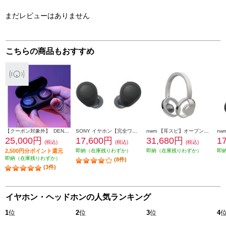
まだレビューはありません
こちらの商品もおすすめ
【クーポン対象外】 DENON イヤホン Denon PerL Pro【ワイヤレス(左右分離)/Bluetooth/オーダーメイドサウンドを実現/アクティブ・ノイズキャンセリング搭載/防滴性能/ブラック】 AHC15PLBKEM
SONY イヤホン【完全ワイヤレス/Bluetooth/ノイズキャンセリング/マイク対応/最大20時間再生/ブラック】 WF-C700N-BZ
nwm 【耳スピ】オープンイヤー型ワイヤレスヘッドホン nwm (ヌーム) ONE Dark Gray MBH001WA
25,000円
17,600円
31,680円
1
(税込)
(税込)
(税込)
2,500円分ポイント還元
即納（在庫残りわずか）
即納（在庫残りわずか）
即
即納（在庫残りわずか）
(8件)
(3件)
イヤホン・ヘッドホンの人気ランキング
1
位
2
位
3
位
4