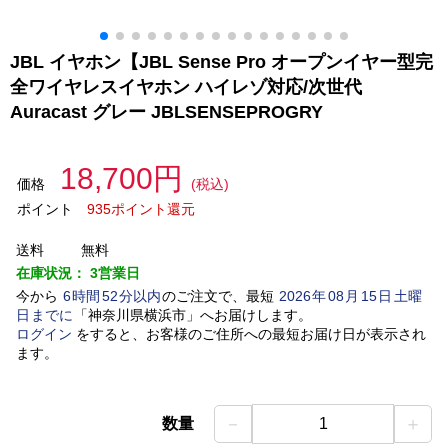
JBL イヤホン【JBL Sense Pro オープンイヤー型完
全ワイヤレスイヤホン ハイレゾ対応/次世代
Auracast グレー JBLSENSEPROGRY
18,700円
価格
(税込)
ポイント
935ポイント還元
送料
無料
在庫状況：
3営業日
今から
6
時間
52
分以内
のご注文で、最短
2026
年
08
月
15
日
土曜
日
までに
「
神奈川県横浜市
」
へお届けします。
ログイン
をすると、お客様のご住所への最短お届け日が表示され
ます。
－
＋
数量
1