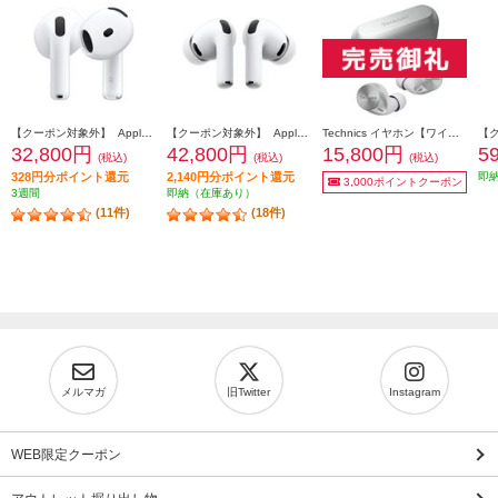
【クーポン対象外】 Apple AirPods4 第4世代 イヤホン ノイズキャンセリング機能 インイヤー 完全ワイヤレス 空間オーディオ MXP93J-A
【クーポン対象外】 Apple AirPodsPro3 ワイヤレス(左右分離)/Bluetooth/カナル型/ノイズキャンセリング/ホワイト MFHP4J-A
Technics イヤホン【ワイヤレス（左右分離）/Bluetooth/カナル型/マイク対応/コンパクト/マルチポイント対応/LDAC対応/最大約23時間再生/シルバー】 EAH-AZ60M2-S
32,800円
42,800円
15,800円
5
(税込)
(税込)
(税込)
328円分ポイント還元
2,140円分ポイント還元
即
3,000ポイントクーポン
3週間
即納（在庫あり）
(11件)
(18件)
メルマガ
旧Twitter
Instagram
WEB限定クーポン