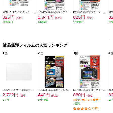
KENKO 液晶プロテクター キヤノン IXY650/640/630 用 KENKOEPCIXY650
KENKO 液晶保護プロテクター パナソニック LUMIX G9 PRO用 KLP-PAG9
KENKO 液晶プロテクター キヤノン EOS Kiss X90/X80用 KLP-CEOSKISSX90
825円
1,344円
825円
8
(税込)
(税込)
(税込)
10営業日
10営業日
10営業日
10
液晶保護フィルムの人気ランキング
1
位
2
位
3
位
4
SONY モニター保護ガラスシート PCK-LG2
KENKO 液晶保護フィルム 汎用サイズ ハードコートタイプ 2.7型用 852156
KENKO 液晶プロテクター【キヤノンEOS R50/R8用】 KLP-CEOSR50
2,722円
440円
880円
8
(税込)
(税込)
(税込)
1ヶ月
10営業日
44円分ポイント還元
10
3週間
(1件)