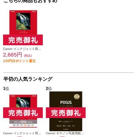
こちらの商品もおすすめ
Canon インクジェット用紙 SG-201HG10
2,665円
(税込)
133円分ポイント還元
半切の人気ランキング
1
位
2
位
Canon インクジェット用紙 SG-201HG10
Canon キヤノン写真用紙・光沢 プロ プラチナグレード 半切 20枚 PT-201HG20