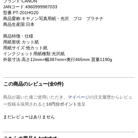
ブランド:CANON
JANコード:4960999987033
型番:PT-201HG20
商品愛称:キヤノン写真用紙・光沢 プロ プラチナ
商品生産国:日本
商品特徴・仕様
用紙形状:カット紙
用紙サイズ:他カット紙
インクジェット用紙種類:光沢紙
外装寸法:高さ12mm×幅387mm×奥行465mm 質量1190g
この商品のレビュー(全0件)
商品が届いた後ご使用いただき、
マイページ
の注文履歴からレビュ
ー投稿＆採用されると
10円分ポイント
進呈
まだレビューはありません