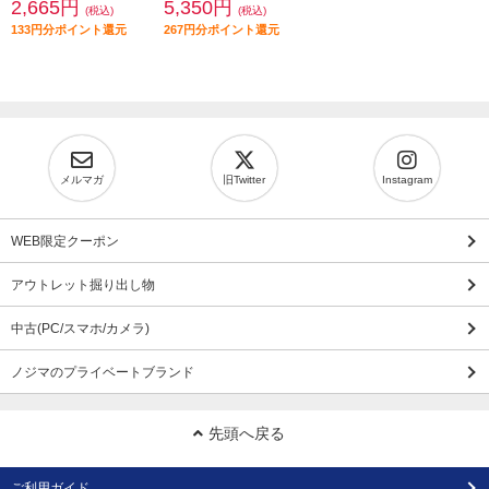
2,665円
5,350円
(税込)
(税込)
133円分ポイント還元
267円分ポイント還元
メルマガ
旧Twitter
Instagram
WEB限定クーポン
アウトレット掘り出し物
中古(PC/スマホ/カメラ)
ノジマのプライベートブランド
先頭へ戻る
ご利用ガイド