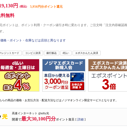
19,130円
(税込)
5,956円分ポイント還元
送料無料
元ポイントは、ポイント利用・クーポン値引き時に変わります。ご注文時「注文内容確認
す。
価格・ポイント・在庫などは店頭と異なります
クレジットカード
コンビニ決済
銀行振込
d払い
エポスかんたん決済
ちらの商品の価格・お支払方法・配送方法などはノジマオンライン限定サービスとなります。
高速インターネット @nifty光
最大30,100円分
開通で
ポイント進呈 [
詳細
]