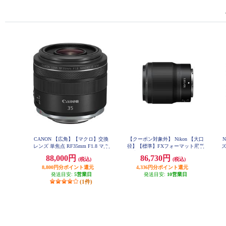
CANON 【広角】【マクロ】交換
【クーポン対象外】 Nikon 【大口
レンズ 単焦点 RF35mm F1.8 マク
径】【標準】FXフォーマット用単
ズ
ロ IS STM RF3518MISSTM
焦点レンズ NIKKOR Z 50mm f/1.8
88,000円
86,730円
(税込)
(税込)
S NZ50F1.8S NZ50F18S
8,800円分ポイント還元
4,336円分ポイント還元
発送目安:
5営業日
発送目安:
10営業日
(1件)