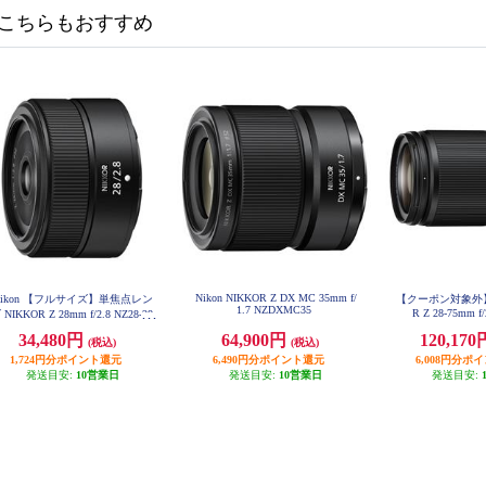
こちらもおすすめ
Nikon NIKKOR Z DX MC 35mm f/
Nikon 【フルサイズ】単焦点レン
【クーポン対象外】 N
1.7 NZDXMC35
R Z 28-75mm f
 NIKKOR Z 28mm f/2.8 NZ28-28
34,480円
64,900円
120,17
(税込)
(税込)
1,724円分ポイント還元
6,490円分ポイント還元
6,008円分ポ
発送目安:
10営業日
発送目安:
10営業日
発送目安: