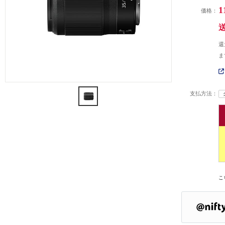
1
価格：
還
ま
支払方法：
こ