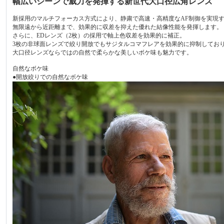
幅広いシーンで威力を発揮する新世代大口径広角レンズ
新採用のマルチフォーカス方式により、静粛で高速・高精度なAF制御を実現
無限遠から近距離まで、効果的に収差を抑えた優れた結像性能を発揮します。
さらに、EDレンズ（2枚）の採用で軸上色収差を効果的に補正。
3枚の非球面レンズで絞り開放でもサジタルコマフレアを効果的に抑制してお
大口径レンズならではの自然で柔らかな美しいボケ味も魅力です。
自然なボケ味
●開放絞りでの自然なボケ味