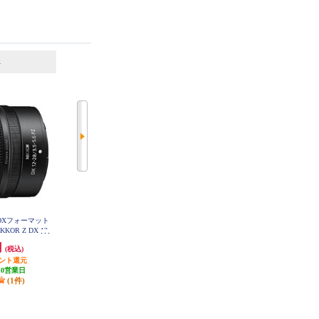
6
7
位
位
位
】DXフォーマット
シグマ ミラーレス用ズームレンズ
シグマ ミラーレス用ズームレンズ
OR Z DX 12-
【APS-C 便利ズーム 10-18mm F/2.
【APS-C 便利ズーム 10-18mm F/2.
Z VR NIKKORZ-D
8 DC DN ソニー用】 10-18-F28-DC
8 DC DN Lマウント用】 10-18-F28
円
107,800円
107,800円
35-56PZVR
(税込)
(税込)
(税込)
-DN-C-SE
-DC-DN-C-TL
イント還元
発送目安:
3ヶ月
発送目安:
3週間
10営業日
(1件)