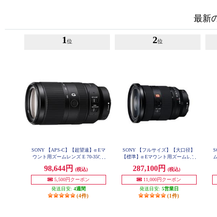
最新
1
2
位
位
SONY 【APS-C】【超望遠】α Eマ
SONY 【フルサイズ】【大口径】
ウント用ズームレンズ E 70-350m
【標準】α Eマウント用ズームレン
m F4.5-6.3 G OSS SEL70350G
ズ Gマスター FE 24-70mm F2.8 G
レ
98,644円
287,100円
(税込)
(税込)
M II SEL2470GM2
5,500円クーポン
11,000円クーポン
発送目安:
4週間
発送目安:
5営業日
(4件)
(1件)