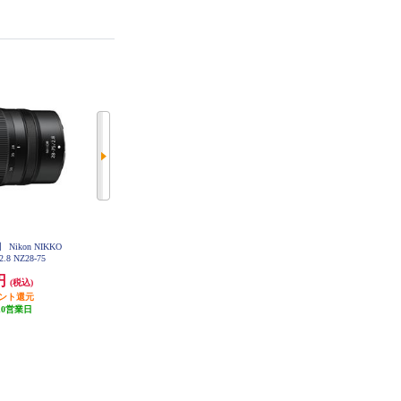
ikon NIKKO
Nikon 【フルサイズ】FXフォーマ
SONY 【フルサイズ】【大口径】
/2.8 NZ28-75
ット用単焦点レンズ NIKKOR Z 40
【広角】α Eマウント用単焦点レン
mm f/2（SE） NZ40-2SE
ズ FE 35mm F1.8 SEL35F18F
0円
38,660円
83,600円
(税込)
(税込)
(税込)
イント還元
1,933円分ポイント還元
4,180円分ポイント還元
10営業日
発送目安:
10営業日
発送目安:
3週間