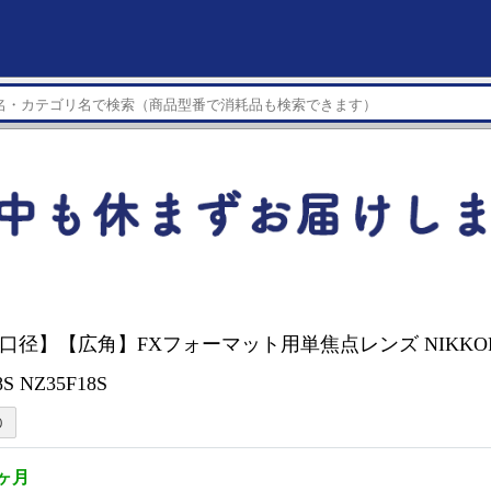
【大口径】【広角】FXフォーマット用単焦点レンズ NIKKOR Z 3
8S NZ35F18S
1ヶ月