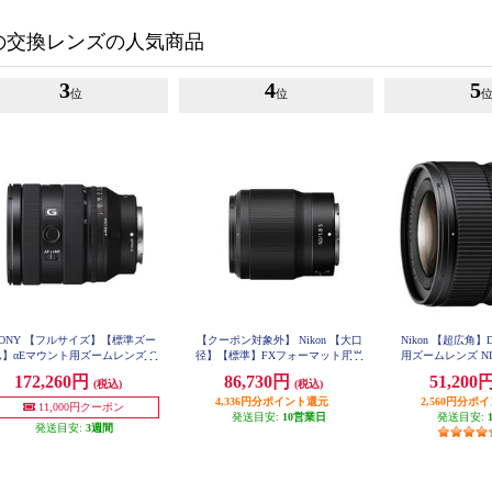
の交換レンズの人気商品
3
4
5
位
位
SONY 【フルサイズ】【標準ズー
【クーポン対象外】 Nikon 【大口
Nikon 【超広角
ム】αEマウント用ズームレンズ G
径】【標準】FXフォーマット用単
用ズームレンズ NIKK
28mm f/3.5-5.6 P
ンズ FE 20-70mm F4 G SEL2070
焦点レンズ NIKKOR Z 50mm f/1.8
172,260円
86,730円
51,200
X12-28mmf-
(税込)
(税込)
G
S NZ50F1.8S NZ50F18S
4,336円分ポイント還元
2,560円分ポ
11,000円クーポン
発送目安:
10営業日
発送目安:
発送目安:
3週間