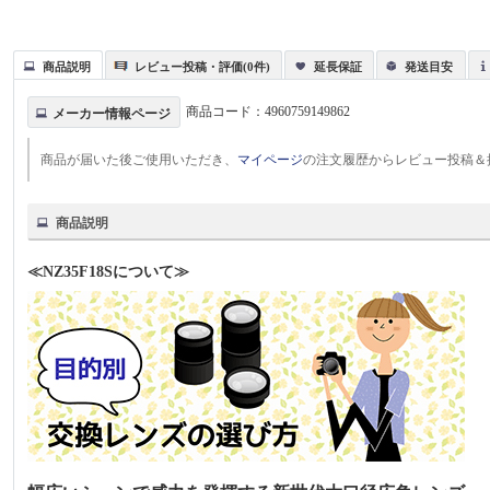
商品説明
レビュー投稿・評価(0件)
延長保証
発送目安
商品コード：
4960759149862
メーカー情報ページ
商品が届いた後ご使用いただき、
マイページ
の注文履歴からレビュー投稿＆
商品説明
≪NZ35F18Sについて≫