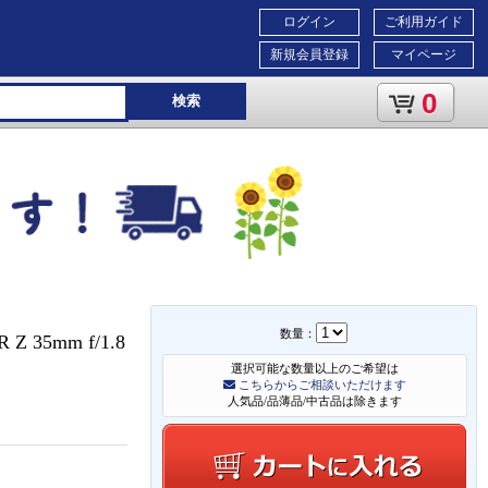
ログイン
ご利用ガイド
新規会員登録
マイページ
0
検索
数量：
5mm f/1.8
選択可能な数量以上のご希望は
こちらからご相談いただけます
人気品/品薄品/中古品は除きます