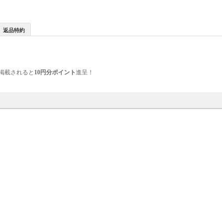
返品特約
掲載されると
10円分ポイント
進呈！