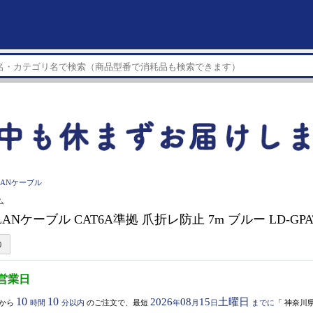
LANケーブル
ム
 LANケーブル CAT6A準拠 爪折レ防止 7m ブルー LD-GPAT
3営業日
10
10
2026
08
15
土曜日
から
時間
分以内
のご注文で、最短
年
月
日
までに
「
神奈川