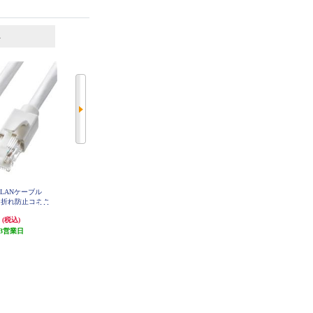
6
7
位
位
位
LANケーブル
サンワサプライ LANケーブル
ELECOM LANケーブル CAT6A準
メ折れ防止コネク
【カテゴリ6/フラット/ツメ折れ防
拠 スタンダード 3m ブラック LD-
GPA-BK3
15m/ホワイト】
止カバー付き/ストレート全結線/1
円
1,188円
594円
(税込)
(税込)
(税込)
S-15W
0m/ブラックホワイト】 LA-FL6-10
W
3営業日
発送目安:
3営業日
発送目安:
3営業日