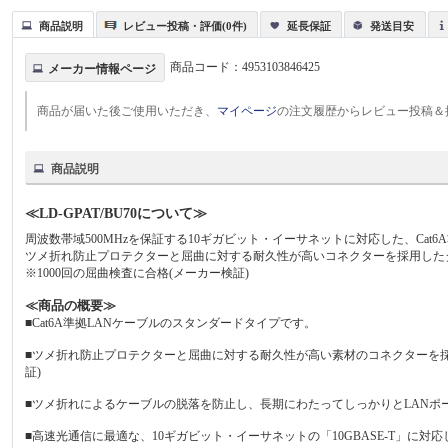
商品説明
レビュー投稿・評価(0件)
延長保証
発送目安
商品コード：
4953103846425
メーカー情報ページ
商品が届いた後ご使用いただき、
マイページ
の注文履歴からレビュー投稿＆
商品説明
≪LD-GPAT/BU70について≫
周波数帯域500MHzを保証する10ギガビット・イーサネットに対応した、Cat
ツメ折れ防止プロテクターと屈曲に対する耐久性が高いコネクターを採用した
※1000回の屈曲検査に合格(メーカー検証)
≪商品の概要≫
■Cat6A準拠LANケーブルのスタンダードタイプです。
■ツメ折れ防止プロテクターと屈曲に対する耐久性が高い素材のコネクターを採用
証)
■ツメ折れによるケーブルの脱落を防止し、長期にわたってしっかりとLANポ
■高速光通信に最適な、10ギガビット・イーサネットの「10GBASE-T」に対