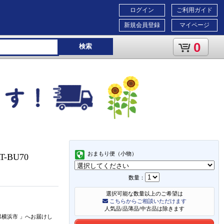
ログイン
ご利用ガイド
新規会員登録
マイページ
0
検索
おまもり便（小物）
-BU70
数量：
選択可能な数量以上のご希望は
こちらからご相談いただけます
人気品/品薄品/中古品は除きます
県横浜市
」
へお届けし