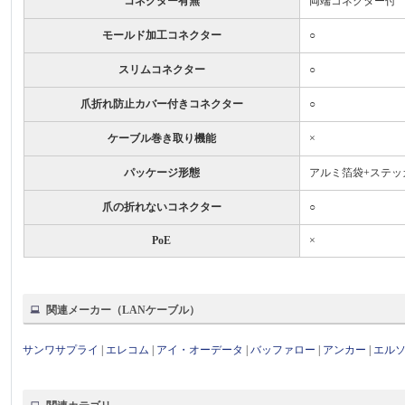
コネクター有無
両端コネクター付
モールド加工コネクター
○
スリムコネクター
○
爪折れ防止カバー付きコネクター
○
ケーブル巻き取り機能
×
パッケージ形態
アルミ箔袋+ステッ
爪の折れないコネクター
○
PoE
×
関連メーカー（LANケーブル）
サンワサプライ
|
エレコム
|
アイ・オーデータ
|
バッファロー
|
アンカー
|
エル