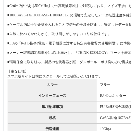
■Cat6の2倍である500MHzまでの高周波帯域まで対応しており、ノイズ干
■1000BASE-TX/1000BASE-T/100BASE-Tの環境で安定したデータ転送速度
■ケーブル内に十字介材を入れることで信号の干渉を防止し、安定したデータ
■単線に比べてやわらかく、取り回しがしやすいヨリ線仕様です。
■EUの「RoHS指令(電気・電子機器に対する特定有害物質の使用制限)」に準拠
■メーカー環境認定基準を1つ以上満たし、『THINK ECOLOGY』マークを
■環境保全に取り組み、製品の包装容器が紙・ダンボール・ポリ袋のみで構成
【主な仕様】
スマホ版サイトは横にスクロールしてご確認いただけます。
カラー
ブルー
インターフェース
RJ-45コネクター
環境配慮事項
EU RoHS指令準拠(
規格
Cat6A準拠(10GBASE
伝送速度
10Gbps