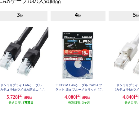
LANケーブルの人気商品
3
4
5
位
位
サンワサプライ LANケーブル
ELECOM LANケーブル CAT6A フ
サンワサプライ 
カテゴリ6A/ツメ折れ防止コネク
ラット 15m ブルーメタリック LD-
【カテゴリ6A/ツ
GFA-BM15
タ付/ストレート/20m/ブラック】
タ付/ストレート/
5,728円
4,080円
4,840
(税込)
(税込)
KB-T6ATS-20BK
KB-T6AT
発送目安:
3営業日
発送目安:
3ヶ月
発送目安: