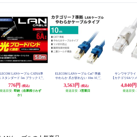
ELECOM LANケーブル CAT6A準
ELECOM LANケーブル Cat7 準拠
サンワサプライ 
 スタンダード 5m ブラック LD-
やわらか 爪が折れない 10m 10ギ
【カテゴリ6A/ツ
GPA-BK5
ガビット RoHS指令準拠 ブルー L
タ付/ストレート/
776円
3,563円
4,840
(税込)
(税込)
D-TWSYT-BM10
KB-T6AT
発送目安:
即納（在庫残りわず
発送目安:
3営業日
発送目安:
か）