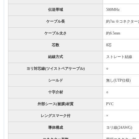
伝送帯域
500MHz
ケーブル長
約7m ※コネクター
ケーブル太さ
約6.5mm
芯数
8芯
結線方式
ストレート結線
ヨリ対芯線(ツイストペアケーブル)
○
シールド
無し(UTP仕様)
十字介材
○
外部シース(被膜)材質
PVC
レングスマーク付
×
導体構成
ヨリ線(24AWG)