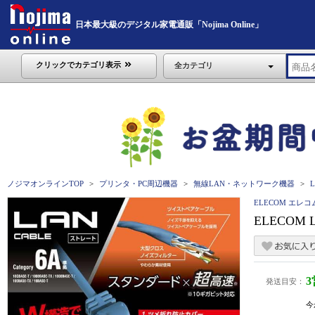
日本最大級のデジタル家電通販「Nojima Online」
クリックでカテゴリ表示
全カテゴリ
ノジマオンラインTOP
プリンタ・PC周辺機器
無線LAN・ネットワーク機器
ELECOM エレコ
ELECOM
発送目安：
今