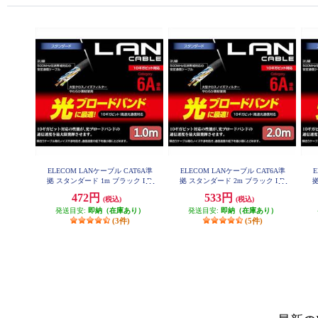
ELECOM LANケーブル CAT6A準
ELECOM LANケーブル CAT6A準
拠 スタンダード 1m ブラック LD-
拠 スタンダード 2m ブラック LD-
拠
GPA-BK1
GPA-BK2
472円
533円
(税込)
(税込)
発送目安:
即納（在庫あり）
発送目安:
即納（在庫あり）
(3件)
(5件)