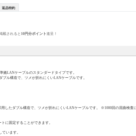
返品特約
掲載されると
10円分ポイント
進呈！
6A準拠LANケーブルのスタンダードタイプです。
ダブル構造で、ツメが折れにくいLANケーブルです。
したダブル構造で、ツメが折れにくいLANケーブルです。 ※1000回の屈曲検査
ートに固定することができます。
応しています。