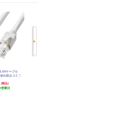
LANケーブル
ELECOM やわらかLANケーブル C
ELECOM LANケーブル CAT6A準
メ折れ防止コネク
AT6A 爪折レ防止 7.0m ブルー LD-
拠 爪折レ防止 フラット 1m ブラッ
GPAYT-BU70
15m/ホワイト】
ク LD-GFAT-BK10
円
1,520円
716円
(税込)
(税込)
(税込)
S-15W
3営業日
76円分ポイント還元
発送目安:
3営業日
発送目安:
3営業日
(1件)