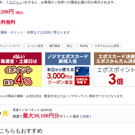
す。
[
ログイン
]をすると、お客様のご住所への最短お届け日が表示されます。
,200円
(税込)
送料無料
価格・ポイント・在庫などは店頭と異なります
クレジットカード
コンビニ決済
銀行振込
d払い
PayPay
エポスかんたん決済
ちらの商品の価格・お支払方法・配送方法などはノジマオンライン限定サービスとなります。
高速インターネット @nifty光
最大30,100円分
開通で
ポイント進呈 [
詳細
]
こちらもおすすめ