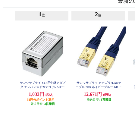
最新の
1
2
位
位
サンワサプライ STP用中継アダプ
サンワサプライ カテゴリ7LANケ
タ エンハンスドカテゴリ5 ADT-E
ーブル 20m ネイビーブルー KB-T7
【
X-STPN
-20NVN
1,033円
12,671円
(税込)
(税込)
51円分ポイント還元
発送目安:
3営業日
発送目安:
3営業日