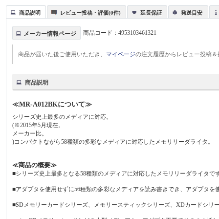
商品説明
レビュー投稿・評価(0件)
延長保証
発送目安
商品コード：
4953103461321
メーカー情報ページ
商品が届いた後ご使用いただき、
マイページ
の注文履歴からレビュー投稿＆
商品説明
≪MR-A012BKについて≫
シリーズ史上最多のメディアに対応。
(※2015年5月現在。
メーカー比。
)コンパクトながら58種類の多彩なメディアに対応したメモリリーダライタ。
≪商品の概要≫
■シリーズ史上最多となる58種類のメディアに対応したメモリリーダライタです
■アダプタを使用せずに56種類の多彩なメディアを読み書きでき、アダプタを
■SDメモリーカードシリーズ、メモリースティックシリーズ、XDカードシリ