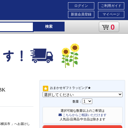
ログイン
ご利用ガイド
新規会員登録
マイページ
0
検索
おまかせギフトラッピング★
BK
数量：
選択可能な数量以上のご希望は
こちらからご相談いただけます
人気品/品薄品/中古品は除きます
県横浜市
」
へお届けし