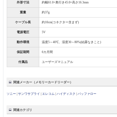
外形寸法
約幅61.0×奥行き45.0×高さ16.3mm
重量
約37g
ケーブル長
約10cm(コネクター含まず)
電源電圧
5V
動作環境
温度5～40℃、湿度30～80%(結露なきこと)
保証期間
6カ月間
付属品
ユーザーズマニュアル
関連メーカー（メモリーカードリーダー）
ソニー
|
サンワサプライ
|
エレコム
|
ハイディスク
|
バッファロー
関連カテゴリ