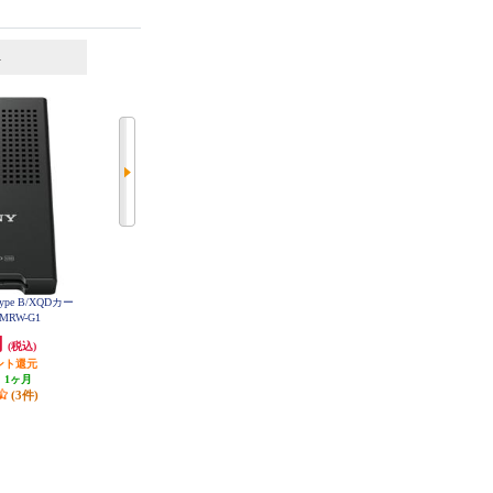
6
7
位
位
位
 Type B/XQDカー
ELECOM Lightningカードリーダー
ELECOM Lightningカードリーダー
MRW-G1
SD+マイクロSD Type-C変換アダプ
Type-C変換アダプタ付 iPhone コン
タ付 iPhone ケーブル7cm ホワイト
パクト ストラップホール付 ホワ
円
6,365円
5,139円
(税込)
(税込)
(税込)
MR-LC201WH
イト MR-LD102WH
ント還元
318円分ポイント還元
発送目安:
3営業日
:
1ヶ月
発送目安:
3営業日
(3件)