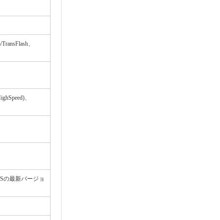
/TransFlash、
hSpeed)、
0.10 ※各OSの最新バージョ