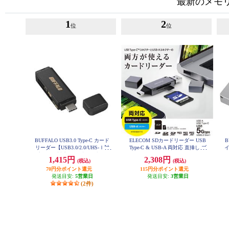
最新のメモ
1
2
位
位
BUFFALO USB3.0 Type-C カード
ELECOM SDカードリーダー USB
B
リーダー【USB3.0/2.0/UHS-Ⅰ対
Type-C & USB-A 両対応 直挿し ブ
イ
応/SDXC対応/SD用直挿/ブラッ
ラック MR3C-D207BK
1,415円
2,308円
(税込)
(税込)
ク】 BSCR120U3CBK
70円分ポイント還元
115円分ポイント還元
発送目安:
5営業日
発送目安:
3営業日
(2件)