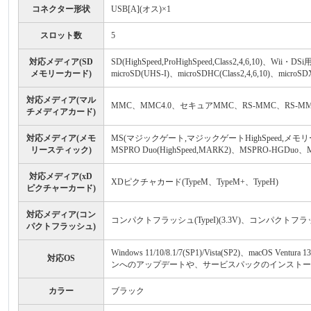
コネクター形状
USB[A](オス)×1
スロット数
5
対応メディア(SD
SD(HighSpeed,ProHighSpeed,Class2,4,6,10)、Wii・DSi
メモリーカード)
microSD(UHS-I)、microSDHC(Class2,4,6,10)、microS
対応メディア(マル
MMC、MMC4.0、セキュアMMC、RS-MMC、RS-MM
チメディアカード)
対応メディア(メモ
MS(マジックゲート,マジックゲートHighSpeed,メモリー
リースティック)
MSPRO Duo(HighSpeed,MARK2)、MSPRO-H
対応メディア(xD
XDピクチャカード(TypeM、TypeM+、TypeH)
ピクチャーカード)
対応メディア(コン
コンパクトフラッシュ(TypeI)(3.3V)、コンパクトフラ
パクトフラッシュ)
Windows 11/10/8.1/7(SP1)/Vista(SP2)、macOS Ventur
対応OS
ンへのアップデートや、サービスパックのインストー
カラー
ブラック