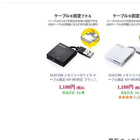
ELECOM メモリリーダライタ ケ
ELECOM メモリリー
ーブル固定 SD+MS対応 ブラック
ーブル固定 SD+MS対
MR-K009BK
MR-K009W
1,180円
1,180円
(税込)
(税
発送目安:
3ヶ月
発送目安:
3
(