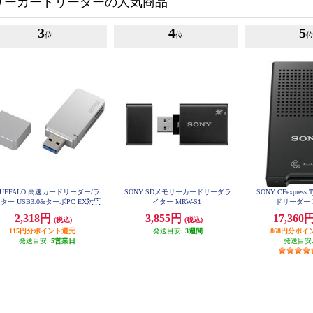
リーカードリーダーの人気商品
3
4
5
位
位
UFFALO 高速カードリーダー/ラ
SONY SDメモリーカードリーダラ
SONY CFexpress
ター USB3.0&ターボPC EX対応
イター MRW-S1
ドリーダー 
モデル シルバー BSCR26TU3SV
2,318円
3,855円
17,360
(税込)
(税込)
115円分ポイント還元
発送目安:
3週間
868円分ポイ
発送目安:
5営業日
発送目安