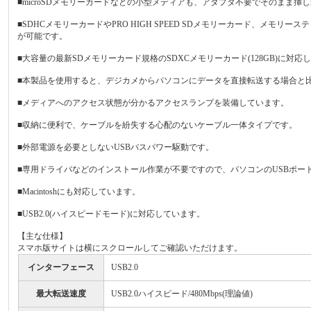
■microSDメモリーカードなどの小型メディアも、アダプタ不要でそのまま挿
■SDHCメモリーカードやPRO HIGH SPEED SDメモリーカード、メモ
が可能です。
■大容量の最新SDメモリーカード規格のSDXCメモリーカード(128GB)に対応
■本製品を使用すると、デジカメからパソコンにデータを直接転送する場合と
■メディアへのアクセス状態が分かるアクセスランプを装備しています。
■収納に便利で、ケーブルを紛失する心配のないケーブル一体タイプです。
■外部電源を必要としないUSBバスパワー駆動です。
■専用ドライバなどのインストール作業が不要ですので、パソコンのUSBポー
■Macintoshにも対応しています。
■USB2.0(ハイスピードモード)に対応しています。
【主な仕様】
スマホ版サイトは横にスクロールしてご確認いただけます。
インターフェース
USB2.0
最大転送速度
USB2.0ハイスピード/480Mbps(理論値)