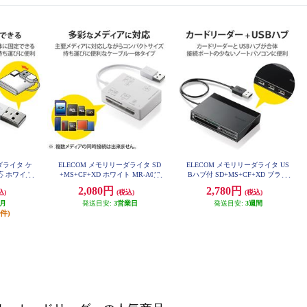
ダライタ ケ
ELECOM メモリリーダライタ SD
ELECOM メモリリーダライタ US
応 ホワイト
+MS+CF+XD ホワイト MR-A012
Bハブ付 SD+MS+CF+XD ブラッ
H
WH
ク MR-C24BK
2,080円
2,780円
込)
(税込)
(税込)
ヶ月
発送目安:
3営業日
発送目安:
3週間
2件)