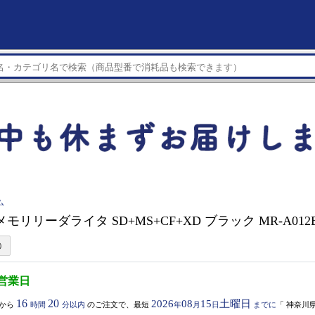
ム
 メモリリーダライタ SD+MS+CF+XD ブラック MR-A012
3営業日
16
20
2026
08
15
土曜日
から
時間
分以内
のご注文で、最短
年
月
日
までに
「
神奈川