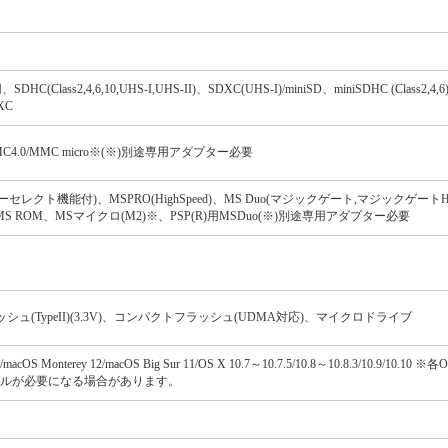
用、SDHC(Class2,4,6,10,UHS-I,UHS-II)、SDXC(UHS-I)/miniSD、miniSDHC (Class2,4,6)
DXC
C4.0/MMC micro※(※)別途専用アダプター必要
セレクト機能付)、MSPRO(HighSpeed)、MS Duo(マジックゲート,マジックゲートHig
GDuo、MS ROM、MSマイクロ(M2)※、PSP(R)用MSDuo(※)別途専用アダプター必要
ッシュ(TypeII)(3.3V)、コンパクトフラッシュ(UDMA対応)、マイクロドライブ
a 13/macOS Monterey 12/macOS Big Sur 11/OS X 10.7～10.7.5/10.8～10.8.3/10.9/1
ルが必要になる場合があります。