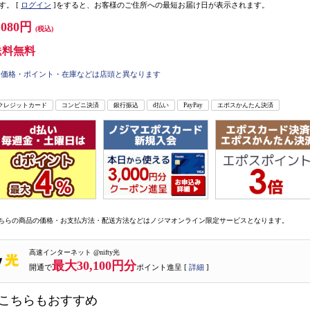
す。
[
ログイン
]をすると、お客様のご住所への最短お届け日が表示されます。
,080円
(税込)
送料無料
価格・ポイント・在庫などは店頭と異なります
クレジットカード
コンビニ決済
銀行振込
d払い
PayPay
エポスかんたん決済
ちらの商品の価格・お支払方法・配送方法などはノジマオンライン限定サービスとなります。
高速インターネット @nifty光
最大30,100円分
開通で
ポイント進呈 [
詳細
]
こちらもおすすめ