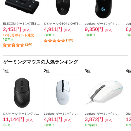
ELECOM ゲーミング用オーディオミキサー【ボイスチャット/4極φ3.5mm/PS5/PS4/Nintendo Switch対応/ブラック】 HSAD-GMMA10BK
ロジクール G304 LIGHTSPEEDﾜｲﾔﾚｽｹﾞｰﾐﾝｸﾞﾏｳｽ G304
Logicool ゲーミングマウス【G703/LIGHTSPEEDワイヤレス ゲーミング マウス HEROセンサー搭載】 G703H
2,451円
4,911円
9,350円
6
(税込)
(税込)
(税込)
122円分ポイント還元
3営業日
3営業日
3営
3営業日
(1件)
(1件)
ゲーミングマウスの人気ランキング
1
位
2
位
3
位
4
ロジクール ゲーミングマウス[Bluetooth/HEROセンサー/ブラック］ G309WL-BK
Logicool ゲーミングマウス【G304/LIGHTSPEEDワイヤレス ゲーミング マウス/ホワイト】 G304RWH
Logicool ゲーミングマウス【G203/LIGHTSYNC/ホワイト】 G203WH
11,144円
4,911円
3,872円
1
(税込)
(税込)
(税込)
3ヶ月
3営業日
10営業日
10