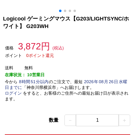
Logicool ゲーミングマウス【G203/LIGHTSYNC/ホ
ワイト】 G203WH
3,872円
価格
(税込)
ポイント
0ポイント還元
送料
無料
在庫状況：
10営業日
今から
8
時間
51
分以内
のご注文で、最短
2026
年
08
月
26
日
水曜
日
までに
「
神奈川県横浜市
」
へお届けします。
ログイン
をすると、お客様のご住所への最短お届け日が表示され
ます。
－
＋
数量
1