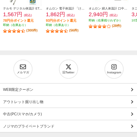
テルモ デジタル体温計 ET-C231P
オムロン 電子体温計 「けんおんくん」 MC-682
オムロン 婦人体温計 口中専用 ピンク ウェルネスリンク対応 Bluetooth・NFC対応 MC-652LC-PK
1,567円
1,862円
2,940円
3
(税込)
(税込)
(税込)
78円分ポイント還元
93円分ポイント還元
即納（在庫残りわずか）
10
即納（在庫あり）
即納（在庫あり）
(28件)
(300件)
(56件)
メルマガ
旧Twitter
Instagram
WEB限定クーポン
アウトレット掘り出し物
中古(PC/スマホ/カメラ)
ノジマのプライベートブランド