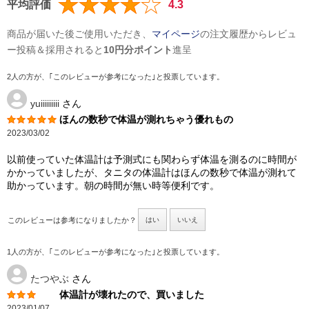
平均評価
4.3
商品が届いた後ご使用いただき、
マイページ
の注文履歴からレビュ
ー投稿＆採用されると
10円分ポイント
進呈
2人の方が、｢このレビューが参考になった｣と投票しています。
yuiiiiiiiii
さん
ほんの数秒で体温が測れちゃう優れもの
2023/03/02
以前使っていた体温計は予測式にも関わらず体温を測るのに時間が
かかっていましたが、タニタの体温計はほんの数秒で体温が測れて
助かっています。朝の時間が無い時等便利です。
このレビューは参考になりましたか？
はい
いいえ
1人の方が、｢このレビューが参考になった｣と投票しています。
たつやぶ
さん
体温計が壊れたので、買いました
2023/01/07