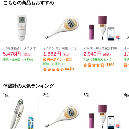
こちらの商品もおすすめ
【B級梱包品】 タニタ 非接触体温計 BT541IV
オムロン 電子体温計 「けんおんくん」 MC-682
オムロン 婦人体温計 口中専用 ピンク ウェルネスリンク対応 Bluetooth・NFC対応 MC-652LC-PK
5,478円
1,862円
2,940円
1
(税込)
(税込)
(税込)
即納（在庫残りわずか）
93円分ポイント還元
即納（在庫残りわずか）
即
即納（在庫あり）
(28件)
(56件)
体温計の人気ランキング
1
位
2
位
3
位
4