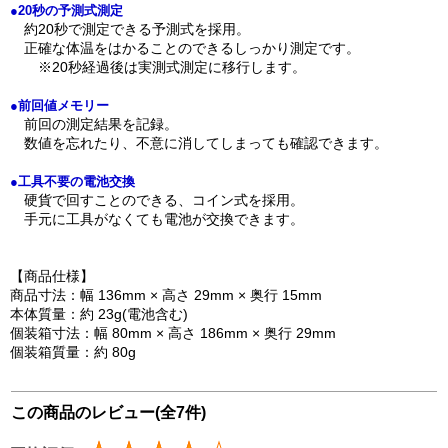
●20秒の予測式測定
約20秒で測定できる予測式を採用。
正確な体温をはかることのできるしっかり測定です。
※20秒経過後は実測式測定に移行します。
●前回値メモリー
前回の測定結果を記録。
数値を忘れたり、不意に消してしまっても確認できます。
●工具不要の電池交換
硬貨で回すことのできる、コイン式を採用。
手元に工具がなくても電池が交換できます。
【商品仕様】
商品寸法：幅 136mm × 高さ 29mm × 奥行 15mm
本体質量：約 23g(電池含む)
個装箱寸法：幅 80mm × 高さ 186mm × 奥行 29mm
個装箱質量：約 80g
この商品のレビュー(全7件)