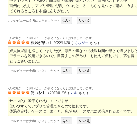
今まで使っていた婦人用体温計の電池が切れたので、毎回記入するのが
面倒だったし、アプリ管理で探していたところこちらを見つけて購入。今ま
てくれるところも本当にありがたい。
はい
いいえ
このレビューは参考になりましたか？
3人の方が、｢このレビューが参考になった｣と投票しています。
検温が早い！
2022/11/30
(
てぃがー
さん )
婦人体温計を探していましたが、毎日の事なので検温時間の早さで選びまし
アラームを設定できるので、目覚ましの代わりにも使えて便利です。落ち着
とうございました。
はい
いいえ
このレビューは参考になりましたか？
2人の方が、｢このレビューが参考になった｣と投票しています。
使いやすい
2022/01/06
(
ムキ
さん )
サイズ的に若干くわえにくいですが、
使いやすくてアプリで管理できるので便利です。
体温測定後、ケースにしまうと、音が鳴り、スマホに送信されるようです。
はい
いいえ
このレビューは参考になりましたか？