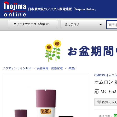
日本最大級のデジタル家電通販「Nojima Online」
クリックでカテゴリ表示
全カテゴリ
ノジマオンラインTOP
美容家電・健康家電
体温計
OMRON オムロ
オムロン 婦
応 MC-652
発送目安：