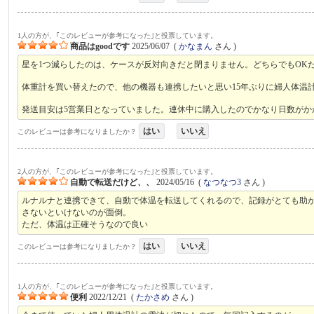
1人の方が、｢このレビューが参考になった｣と投票しています。
商品はgoodです
2025/06/07
(
かなまん
さん )
星を1つ減らしたのは、ケースが反対向きだと閉まりません。どちらでもOK
体重計を買い替えたので、他の機器も連携したいと思い15年ぶりに婦人体温
発送目安は5営業日となっていました。連休中に購入したのでかなり日数がか
はい
いいえ
このレビューは参考になりましたか？
2人の方が、｢このレビューが参考になった｣と投票しています。
自動で転送だけど、、
2024/05/16
(
なつなつ3
さん )
ルナルナと連携できて、自動で体温を転送してくれるので、記録がとても助
さないといけないのが面倒。
ただ、体温は正確そうなので良い
はい
いいえ
このレビューは参考になりましたか？
1人の方が、｢このレビューが参考になった｣と投票しています。
便利
2022/12/21
(
たかさめ
さん )