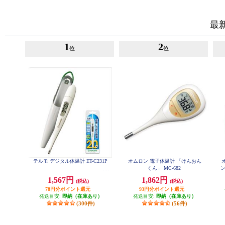
最
1
2
位
位
テルモ デジタル体温計 ET-C231P
オムロン 電子体温計 「けんおん
くん」 MC-682
ン
1,567円
1,862円
(税込)
(税込)
78円分ポイント還元
93円分ポイント還元
発送目安:
即納（在庫あり）
発送目安:
即納（在庫あり）
(300件)
(56件)