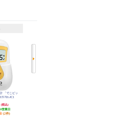
6
7
位
位
位
温計 「でこピッ
オムロン 婦人体温計 口中専用 ブ
シチズン 電子体温計【実測式/抗
-701-JC1
ラウン ウェルネスリンク対応 Blue
菌/防水仕様/オートパワーオフ/収
tooth・NFC対応 MC-652LC-BW
納ケース付/ラベンダーピンク】 C
円
2,940円
988円
(税込)
(税込)
(税込)
TA319-LP-E
10営業日
発送目安:
3営業日
49円分ポイント還元
(2件)
(3件)
発送目安:
10営業日