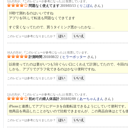
3人の方が、｢このレビューが参考になった｣と投票しています。
問題なく使えてます
2019/03/13
(
りこぼん
さん )
10秒で測れるのはいいですね
アプリをDLして転送も問題なくできてます
すぐ安くなってたので、買うタイミング悪かったかな…
はい
いいえ
このレビューは参考になりましたか？
10人の方が、｢このレビューが参考になった｣と投票しています。
計測時間
2018/08/22
(
ヒラーポッター
さん )
以前使ってたのは妻がいつも5分ぐらい口にくわえて計測してたので、今回の
しかも、アプリでグラフ化できるのはかなり便利ですね。
はい
いいえ
このレビューは参考になりましたか？
2人の方が、｢このレビューが参考になった｣と投票しています。
初めての婦人体温計
2018/02/09
(
あーちゃんまん
さん )
iPhoneと連携してアプリにデータを自動転送できるようにしていて便利です
他商品を商品したことがないので比較できませんが、この商品自体はとても
はい
いいえ
このレビューは参考になりましたか？