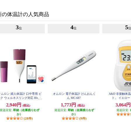
新の体温計の人気商品
3
4
5
位
位
オムロン 婦人体温計 口中専用 ピ
オムロン 電子体温計 けんおんく
A&D 非接触体
ク ウェルネスリンク対応 Blueto
ん MC-687
ト」 イエロー UT
oth・NFC対応 MC-652LC-PK
2,940円
1,773円
3,064
(税込)
(税込)
発送目安:
即納（在庫残りわず
発送目安:
即納（在庫残りわず
発送目安:
か）
か）
(28件)
(9件)