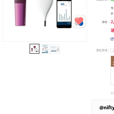
今
す
2
価格：
支払方法：
こ