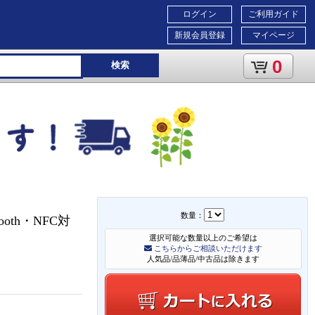
ログイン
ご利用ガイド
新規会員登録
マイページ
0
検索
数量：
oth・NFC対
選択可能な数量以上のご希望は
こちらからご相談いただけます
人気品/品薄品/中古品は除きます