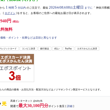
1
5
2026
08
08
土曜日
から
時間
分以内
のご注文で、最短
年
月
日
までに
「
神奈川県横
。
[
ログイン
]をすると、お客様のご住所への最短お届け日が表示されます。
,940円
(税込)
送料無料
価格・ポイント・在庫などは店頭と異なります
クレジットカード
コンビニ決済
銀行振込
d払い
PayPay
エポスかんたん決済
ちらの商品の価格・お支払方法・配送方法などはノジマオンライン限定サービスとなります。
高速インターネット @nifty光
最大30,100円分
開通で
ポイント進呈 [
詳細
]