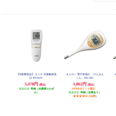
【B級梱包品】 タニタ 非接触体温
オムロン 電子体温計 「けんおん
計 BT541IV
くん」 MC-682
5,478円
1,862円
(税込)
(税込)
発送目安:
即納（在庫残りわず
93円分ポイント還元
か）
発送目安:
即納（在庫あり）
(56件)