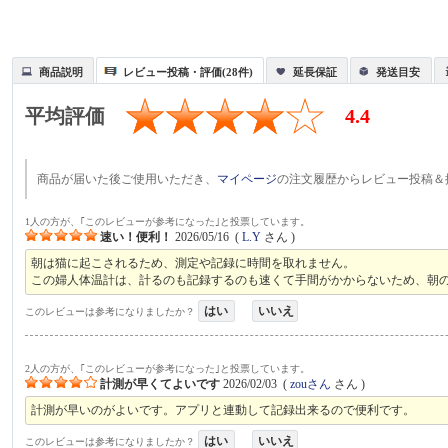
商品説明
レビュー投稿・評価(28件)
延長保証
発送目安
平均評価
4.4
商品が届いた後ご使用いただき、
マイページ
の注文履歴からレビュー投稿＆
1人の方が、｢このレビューが参考になった｣と投票しています。
速い！便利！
2026/05/16
(
L.Y
さん )
朝は猫に起こされるため、測定や記録に時間を取れません。
この婦人体温計は、計るのも記録するのも速くて手間がかからないため、朝
はい
いいえ
このレビューは参考になりましたか？
2人の方が、｢このレビューが参考になった｣と投票しています。
計測が早くてよいです
2026/02/03
(
zouさん
さん )
計測が早いのがよいです。アプリと連動して記録出来るので便利です。
はい
いいえ
このレビューは参考になりましたか？