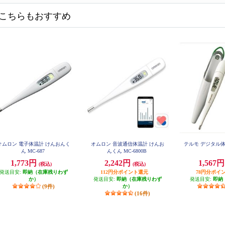
こちらもおすすめ
オムロン 電子体温計 けんおんく
オムロン 音波通信体温計 けんお
テルモ デジタル体温
ん MC-687
んくん MC-6800B
1,773円
2,242円
1,567
(税込)
(税込)
発送目安:
即納（在庫残りわず
112円分ポイント還元
78円分ポイ
か）
発送目安:
即納（在庫残りわず
発送目安:
即納
(9件)
か）
(16件)