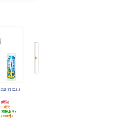
計 ET-C231P
シチズン 電子体温計【実測式/抗
オムロン 婦人体温計 口中専用 ブ
菌/防水仕様/オートパワーオフ/収
ラウン ウェルネスリンク対応 Blue
納ケース付/ホワイト】 CTA319-E
tooth・NFC対応 MC-652LC-BW
円
883円
2,940円
(税込)
(税込)
(税込)
ント還元
44円分ポイント還元
発送目安:
3営業日
（在庫あり）
発送目安:
3営業日
(3件)
(300件)
(1件)