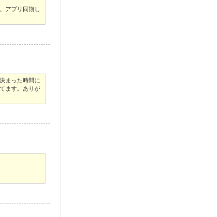
。アプリ同期し
決まった時間に
てます。ありが