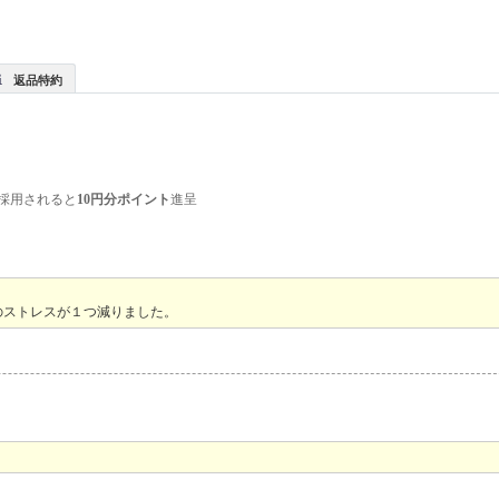
返品特約
採用されると
10円分ポイント
進呈
のストレスが１つ減りました。