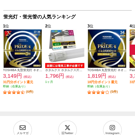
蛍光灯・蛍光管の人気ランキング
1
位
2
位
3
位
4
TOSHIBA 丸型蛍光灯 ネオスリムZ PRIDE-Ⅱ 27形-34形 2PACK 昼光色 FHC27-34ED-PDZ-2P
ホタルクス ホタルクス片側給電 要工事 直管蛍光ランプ40形(Hf32相当) 屋内用 15.7W 昼白色(5000K) 全光束2600lm G13口金 1200mm LD40T50-16-26G13-H1
TOSHIBA 丸型蛍光灯 ネオスリムZ PRIDE-Ⅱ 34形 昼光色 FHC34ED-PDZ
3,149円
1,796円
1,819円
3
(税込)
(税込)
(税込)
31円分ポイント還元
1ヶ月
18円分ポイント還元
3
即納（在庫あり）
即納（在庫あり）
(6件)
(5件)
メルマガ
旧Twitter
Instagram