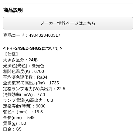
商品説明
メーカー情報ページはこちら
商品コード：4904323400317
< FHF24SED-SHG2について >
【仕様】
大きさ区分：24形
光源色(光色)：昼光色
相関色温度(K)：6700
平均演色評価数：Ra84
全光束35℃高出力(lm)：1735
定格ランプ電力(W)高出力：22.5
消費効率(lm/W)：77.1
ランプ電流(A)高出力：0.3
定格寿命(時間)：9000
管径φ（mm）：15.5
全長(mm)： 549
質量(g)：50
口金：G5