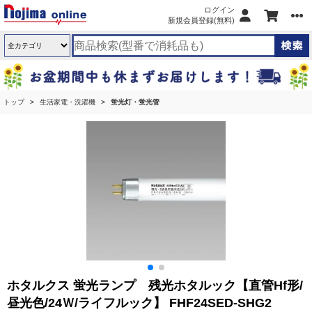
ログイン
新規会員登録(無料)
トップ
生活家電・洗濯機
蛍光灯・蛍光管
ホタルクス 蛍光ランプ 残光ホタルック【直管Hf形/
昼光色/24Ｗ/ライフルック】 FHF24SED-SHG2