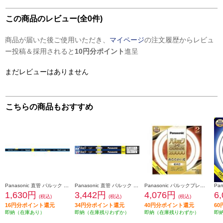
この商品のレビュー(全0件)
商品が届いた後ご使用いただき、
マイページ
の注文履歴からレビュ
ー投稿＆採用されると
10円分ポイント
進呈
まだレビューはありません
こちらの商品もおすすめ
Panasonic 直管 パルック FL40形 クール色 【直管/FL40】 FL40SSECW37F3
Panasonic 直管 パルック FLR40形 パルックDay色 【直管/FLR40SMX】 FLR40SEXDMX36F3
Panasonic パルックプレミア20000 32形+40形 2本セット 電球色【丸管/20000H/32W】 FCL3240ELMCF32K
1,630円
3,442円
4,076円
6
(税込)
(税込)
(税込)
16円分ポイント還元
34円分ポイント還元
40円分ポイント還元
6
即納（在庫あり）
即納（在庫残りわずか）
即納（在庫残りわずか）
即