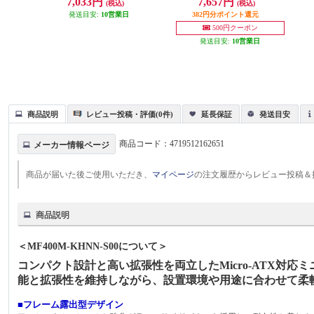
7,033円
7,657円
(税込)
(税込)
発送目安:
10営業日
382円分ポイント還元
500円クーポン
発送目安:
10営業日
商品説明
レビュー投稿・評価(0件)
延長保証
発送目安
商品コード：
4719512162651
メーカー情報ページ
商品が届いた後ご使用いただき、
マイページ
の注文履歴からレビュー投稿＆
商品説明
＜MF400M-KHNN-S00について＞
コンパクト設計と高い拡張性を両立したMicro-ATX対
能と拡張性を維持しながら、設置環境や用途に合わせて柔
■フレーム露出型デザイン