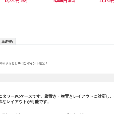
15,880円
15,880円
21,180
(税込)
(税込)
返品特約
掲載されると
10円分ポイント
進呈！
応ミニタワーPCケースです。縦置き・横置きレイアウトに対応し
軟なレイアウトが可能です。