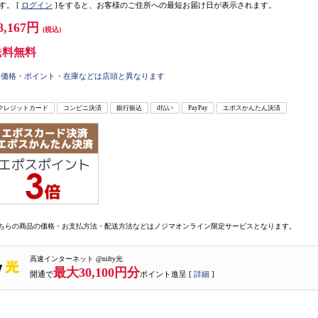
す。
[
ログイン
]をすると、お客様のご住所への最短お届け日が表示されます。
8,167円
(税込)
送料無料
価格・ポイント・在庫などは店頭と異なります
クレジットカード
コンビニ決済
銀行振込
d払い
PayPay
エポスかんたん決済
ちらの商品の価格・お支払方法・配送方法などはノジマオンライン限定サービスとなります。
高速インターネット @nifty光
最大30,100円分
開通で
ポイント進呈 [
詳細
]