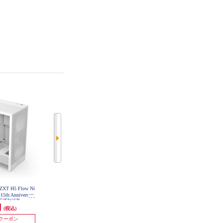
T H5 Flow Ni
NZXT PCケース H9 Flow RGB (20
ZALMAN ミドルタワーケース【Z
5th Anniversary
25) - White CM-H92FW-R1
10/大型デバイス搭載可能/ATX】 Z
-H52FW-SB
10
円
26,890円
9,718円
(税込)
(税込)
(税込)
1,344円分ポイント還元
485円分ポイント還元
円クーポン