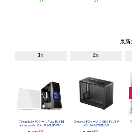
け）
け）
最新
1
2
位
位
Thermaltake PCケース Versa H26 Bl
Deepcool PCケース CH160 PLUS R
N
ack /w casefan CA-1J5-00M1WN-01
-CH160-BKNGM0-G