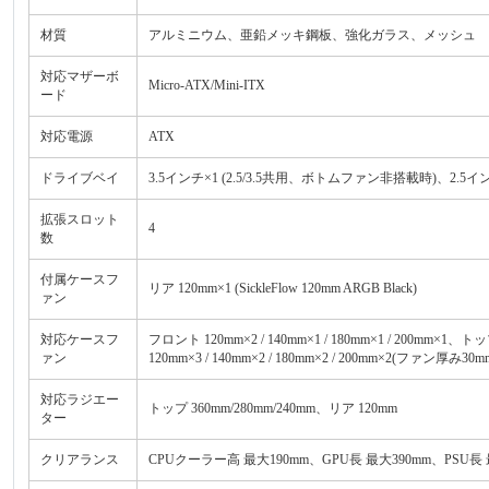
材質
アルミニウム、亜鉛メッキ鋼板、強化ガラス、メッシュ
対応マザーボ
Micro-ATX/Mini-ITX
ード
対応電源
ATX
ドライブベイ
3.5インチ×1 (2.5/3.5共用、ボトムファン非搭載時)、2.5イ
拡張スロット
4
数
付属ケースフ
リア 120mm×1 (SickleFlow 120mm ARGB Black)
ァン
対応ケースフ
フロント 120mm×2 / 140mm×1 / 180mm×1 / 200mm×1、
ァン
120mm×3 / 140mm×2 / 180mm×2 / 200mm×2(ファン厚み30
対応ラジエー
トップ 360mm/280mm/240mm、リア 120mm
ター
クリアランス
CPUクーラー高 最大190mm、GPU長 最大390mm、PSU長 