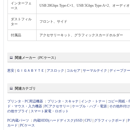
インターフェ
USB 20Gbps Type-C×1、USB 5Gbps Type-A×2、オーデ
ース
ダストフィル
フロント、サイド
ター
付属品
アクセサリーキット、グラフィックスカードホルダー
関連メーカー（PCケース）
恵安
|
ＧＩＧＡＢＹＴＥ
|
アスロック
|
コルセア
|
サーマルテイク
|
ディープク
関連カテゴリ
プリンタ・PC周辺機器
：
プリンタ・スキャナ
|
インク・トナー
|
コピー用紙・
ド・マウス・入力機器
|
PCアクセサリー
|
ケーブル・ハブ・電源
|
その他外付
の他サプライ
|
スマート家電・ロボット
PC内蔵パーツ
：
内蔵HDD(ハードディスク)/SSD
|
CPU
|
グラフィックボード
|
カード
|
PCケース