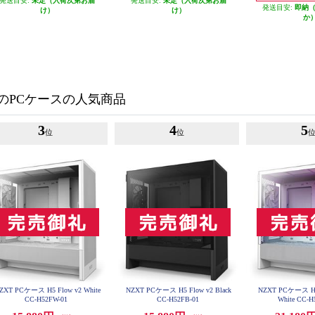
発送目安:
未定（入荷次第お届
発送目安:
未定（入荷次第お届
発送目安:
即納
け）
け）
か
のPCケースの人気商品
3
4
5
位
位
ZXT PCケース H5 Flow v2 White
NZXT PCケース H5 Flow v2 Black
NZXT PCケース H5
CC-H52FW-01
CC-H52FB-01
White CC-