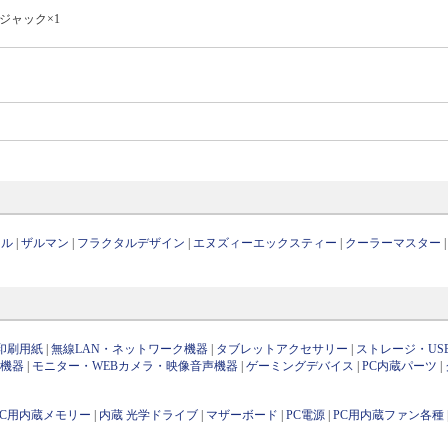
ィオジャック×1
ール
|
ザルマン
|
フラクタルデザイン
|
エヌズィーエックスティー
|
クーラーマスター
印刷用紙
|
無線LAN・ネットワーク機器
|
タブレットアクセサリー
|
ストレージ・US
け機器
|
モニター・WEBカメラ・映像音声機器
|
ゲーミングデバイス
|
PC内蔵パーツ
|
PC用内蔵メモリー
|
内蔵 光学ドライブ
|
マザーボード
|
PC電源
|
PC用内蔵ファン各種