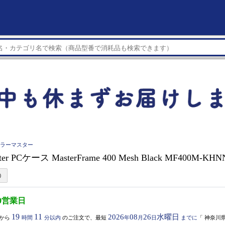
r クーラーマスター
ster PCケース MasterFrame 400 Mesh Black MF400M-KHN
0営業日
19
11
2026
08
26
水曜日
から
時間
分以内
のご注文で、最短
年
月
日
までに
「
神奈川