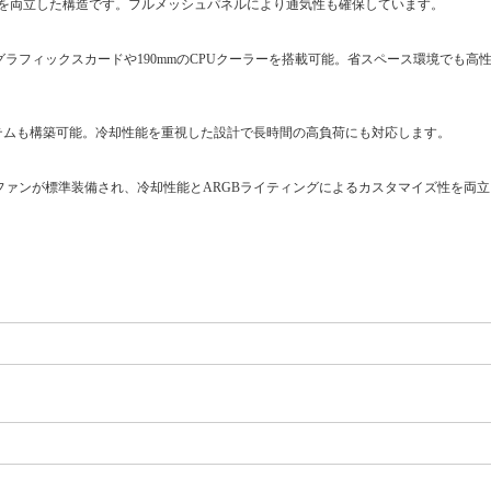
を両立した構造です。フルメッシュパネルにより通気性も確保しています。
0mmのグラフィックスカードや190mmのCPUクーラーを搭載可能。省スペース環境でも
ステムも構築可能。冷却性能を重視した設計で長時間の高負荷にも対応します。
Flow 120mm ARGBファンが標準装備され、冷却性能とARGBライティングによるカスタマイズ性