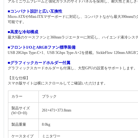
アルミニウムフレームと強化ガラスのサイドパネルを採用し、耐久性と美しさ
■コンパクト設計と広い互換性
Micro-ATXやMini-ITXマザーボードに対応し、コンパクトながら最大39
可能です。
■高度な冷却構成
最大9基のケースファンと360mmラジエーターに対応し、ハイエンド液冷シ
■フロントI/OとARGBファン標準装備
USB 20Gbps Type-C×1、USB 5Gbps Type-A×2を搭載。Sickle
■グラフィックカードホルダー付属
グラフィックスカードホルダーも付属し、大型GPUの設置をサポートします。
【主な仕様】
スマホ版サイトは横にスクロールしてご確認いただけます。
カラー
ブラック
製品サイズ
261×471×373.8mm
(W×D×H)
製品重量
8.0kg
ケースタイプ
ミニタワー