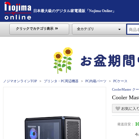
日本最大級のデジタル家電通販「Nojima Online」
クリックでカテゴリ表示
全カテゴリ
ノジマオンラインTOP
プリンタ・PC周辺機器
PC内蔵パーツ
PCケース
CoolerMaste
Cooler Ma
1
発送目安：
今