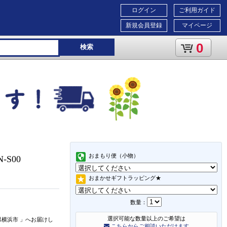
ログイン
ご利用ガイド
新規会員登録
マイページ
0
検索
おまもり便（小物）
N-S00
おまかせギフトラッピング★
数量：
選択可能な数量以上のご希望は
県横浜市
」
へお届けし
こちらからご相談いただけます