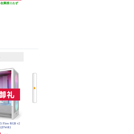
発送目安:
10営業日
発送目安:
10営業日
（在庫残りわず
）
6
7
位
位
位
 Flow RGB v2
NZXT PCケース H5 Flow RGB v2
NZXT PCケース H9 Flow (2025) -
H52FW-R1
Black CC-H52FB-R1
White CM-H92FW-01