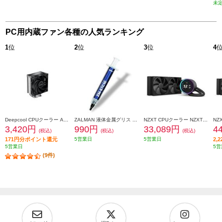
未
PC用内蔵ファン各種の人気ランキング
1
位
2
位
3
位
4
Deepcool CPUクーラー AK400 R-AK400-BKNNMN-G-1
ZALMAN 液体金属グリス ZM-STC10
NZXT CPUクーラー NZXT Kraken Elite 240 v2 Black RL-KN24E-B2
3,420円
990円
33,089円
4
(税込)
(税込)
(税込)
171円分ポイント還元
5営業日
5営業日
2,
5営業日
5営
(9件)