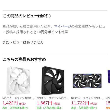
この商品のレビュー(全0件)
商品が届いた後ご使用いただき、
マイページ
の注文履歴からレビュ
ー投稿＆採用されると
10円分ポイント
進呈
まだレビューはありません
こちらの商品もおすすめ
NZXT ケースファン NZXT F120Q v2 White RF-Q12SF-W2
NZXT ケースファン NZXT F140P v2 Black RF-P14SF-B2
NZXT ケースファン NZXT F280X RGB Black RF-U28PN-B1
1,422円
1,667円
11,722円
1
(税込)
(税込)
(税込)
未定（入荷次第お届け）
未定（入荷次第お届け）
未定（入荷次第お届け）
7