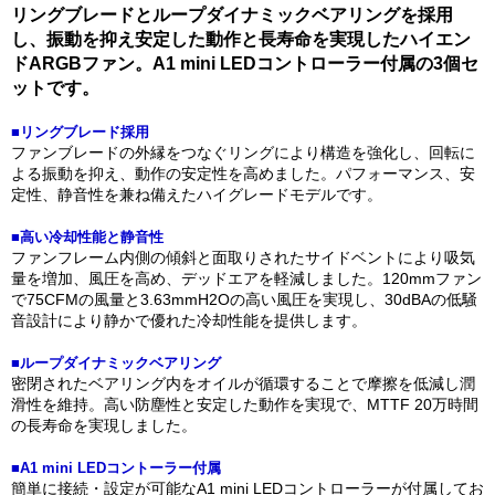
リングブレードとループダイナミックベアリングを採用
し、振動を抑え安定した動作と長寿命を実現したハイエン
ドARGBファン。A1 mini LEDコントローラー付属の3個セ
ットです。
■リングブレード採用
ファンブレードの外縁をつなぐリングにより構造を強化し、回転に
よる振動を抑え、動作の安定性を高めました。パフォーマンス、安
定性、静音性を兼ね備えたハイグレードモデルです。
■高い冷却性能と静音性
ファンフレーム内側の傾斜と面取りされたサイドベントにより吸気
量を増加、風圧を高め、デッドエアを軽減しました。120mmファン
で75CFMの風量と3.63mmH2Oの高い風圧を実現し、30dBAの低騒
音設計により静かで優れた冷却性能を提供します。
■ループダイナミックベアリング
密閉されたベアリング内をオイルが循環することで摩擦を低減し潤
滑性を維持。高い防塵性と安定した動作を実現で、MTTF 20万時間
の長寿命を実現しました。
■A1 mini LEDコントーラー付属
簡単に接続・設定が可能なA1 mini LEDコントローラーが付属してお