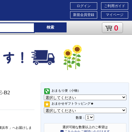
ログイン
ご利用ガイド
新規会員登録
マイページ
0
検索
おまもり便（小物）
8E-B2
おまかせギフトラッピング★
数量：
選択可能な数量以上のご希望は
横浜市
」
へお届けしま
こちらからご相談いただけます