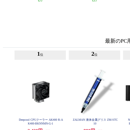
け）
け）
最新のP
1
2
位
位
Deepcool CPUクーラー AK400 R-A
ZALMAN 液体金属グリス ZM-STC
N
K400-BKNNMN-G-1
10