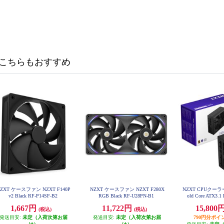
こちらもおすすめ
ZXT ケースファン NZXT F140P
NZXT ケースファン NZXT F280X
NZXT CPUクーラー 
v2 Black RF-P14SF-B2
RGB Black RF-U28PN-B1
old Core ATX3.
1,667円
11,722円
15,800
(税込)
(税込)
発送目安:
未定（入荷次第お届
発送目安:
未定（入荷次第お届
790円分ポイ