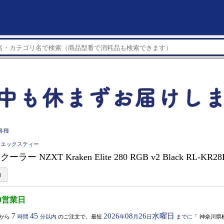
各種
ィーエックスティー
クーラー NZXT Kraken Elite 280 RGB v2 Black RL-KR2
0営業日
7
45
2026
08
26
水曜日
から
時間
分以内
のご注文で、最短
年
月
日
までに
「
神奈川県