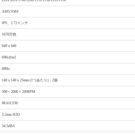
AM5/AM4
IPS、2.72インチ
1670万色
640 x 640
690cd/m2
60Hz
140 x 140 x 25mm (1つあたり)・2個
500～2000 ± 200RPM
98.61CFM
3.2mm H2O
34.5dBA