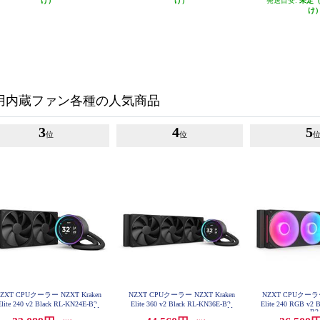
け）
け）
発送目安:
未定
け
C用内蔵ファン各種の人気商品
3
4
5
位
位
ZXT CPUクーラー NZXT Kraken
NZXT CPUクーラー NZXT Kraken
NZXT CPUクーラー 
Elite 240 v2 Black RL-KN24E-B2
Elite 360 v2 Black RL-KN36E-B2
Elite 240 RGB v2 
B