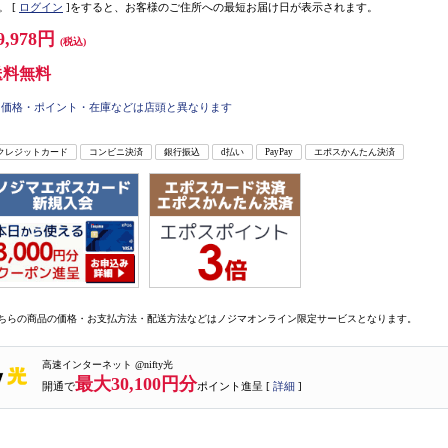
。
[
ログイン
]をすると、お客様のご住所への最短お届け日が表示されます。
9,978円
(税込)
送料無料
価格・ポイント・在庫などは店頭と異なります
クレジットカード
コンビニ決済
銀行振込
d払い
PayPay
エポスかんたん決済
ちらの商品の価格・お支払方法・配送方法などはノジマオンライン限定サービスとなります。
高速インターネット @nifty光
最大30,100円分
開通で
ポイント進呈 [
詳細
]