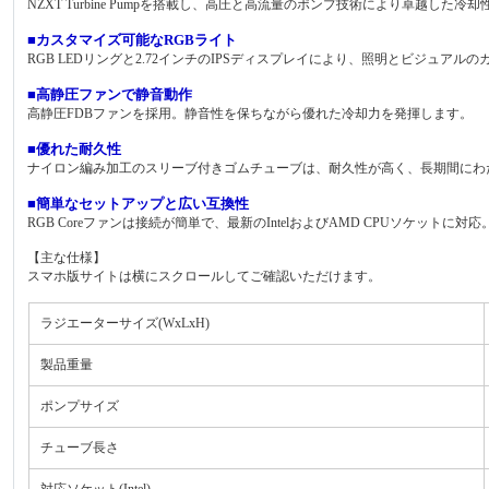
NZXT Turbine Pumpを搭載し、高圧と高流量のポンプ技術により卓越し
■カスタマイズ可能なRGBライト
RGB LEDリングと2.72インチのIPSディスプレイにより、照明とビジュア
■高静圧ファンで静音動作
高静圧FDBファンを採用。静音性を保ちながら優れた冷却力を発揮します。
■優れた耐久性
ナイロン編み加工のスリーブ付きゴムチューブは、耐久性が高く、長期間にわ
■簡単なセットアップと広い互換性
RGB Coreファンは接続が簡単で、最新のIntelおよびAMD CPUソケット
【主な仕様】
スマホ版サイトは横にスクロールしてご確認いただけます。
ラジエーターサイズ(WxLxH)
製品重量
ポンプサイズ
チューブ長さ
対応ソケット(Intel)