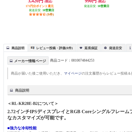
3,420円
990円
(税込)
(税込)
171円分ポイント還元
発送目安:
10営業日
発送目安:
10営業日
(9件)
商品説明
レビュー投稿・評価(0件)
延長保証
発送目安
商品コード：
0810074844253
メーカー情報ページ
商品が届いた後ご使用いただき、
マイページ
の注文履歴からレビュー投稿＆
商品説明
＜RL-KR28E-B2について＞
2.72インチIPSディスプレイとRGB Coreシングルフ
なカスタマイズが可能です。
■強力な冷却性能