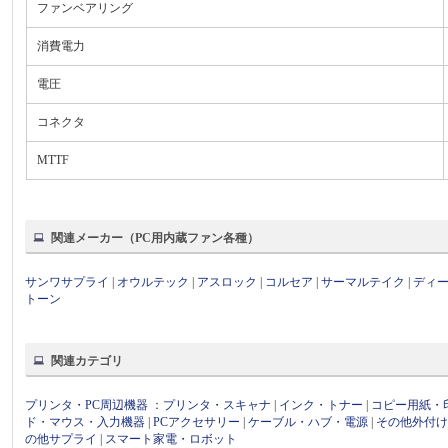
ファンベアリング
消費電力
電圧
コネクタ
MTTF
関連メーカー（PC用内蔵ファン各種）
サンワサプライ
|
オウルテック
|
アスロック
|
コルセア
|
サーマルテイク
|
ディ
トーン
関連カテゴリ
プリンタ・PC周辺機器
：
プリンタ・スキャナ
|
インク・トナー
|
コピー用紙・
ド・マウス・入力機器
|
PCアクセサリー
|
ケーブル・ハブ・電源
|
その他外付
の他サプライ
|
スマート家電・ロボット