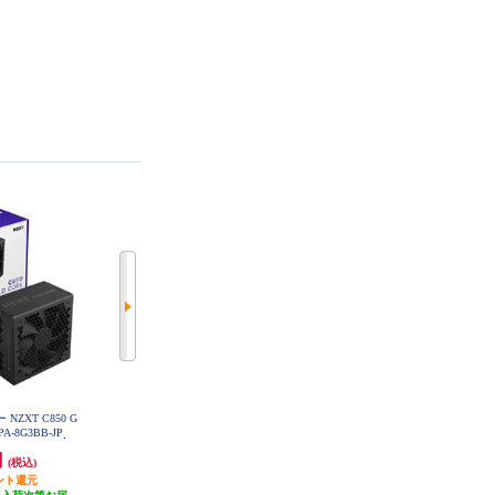
NZXT C850 G
Thermaltake CPUクーラー MINECU
Cooler Master ケースファン Mobius
1 PA-8G3BB-JP
BE 360 Ultra Snow All-In-One Liquid
120 Black Edition MFZ-M2NK-21NP
Cooler System CL-W482-PL12SW-A
K-R1
円
40,133円
1,880円
(税込)
(税込)
(税込)
ント還元
発送目安:
未定（入荷次第お届
発送目安:
未定（入荷次第お届