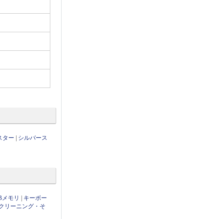
スター
|
シルバース
Bメモリ
|
キーボー
クリーニング・そ