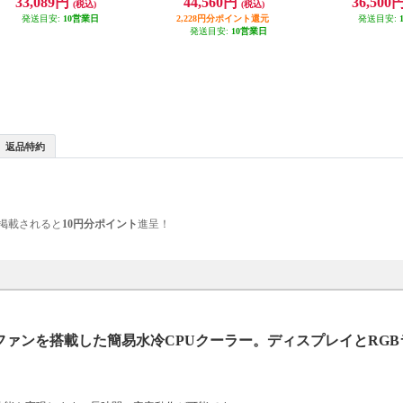
33,089円
44,560円
36,500
(税込)
(税込)
発送目安:
10営業日
2,228円分ポイント還元
発送目安:
発送目安:
10営業日
返品特約
掲載されると
10円分ポイント
進呈！
レームファンを搭載した簡易水冷CPUクーラー。ディスプレイとRG