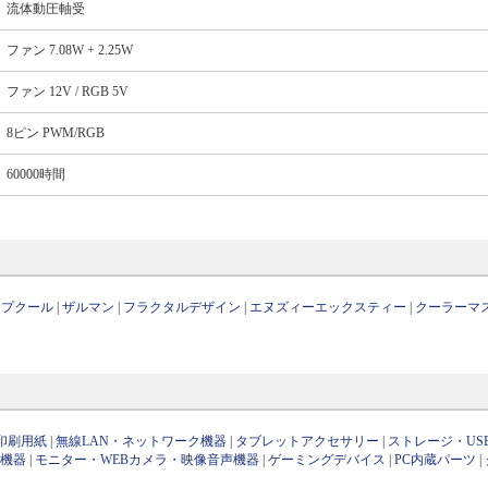
流体動圧軸受
ファン 7.08W + 2.25W
ファン 12V / RGB 5V
8ピン PWM/RGB
60000時間
ープクール
|
ザルマン
|
フラクタルデザイン
|
エヌズィーエックスティー
|
クーラーマ
印刷用紙
|
無線LAN・ネットワーク機器
|
タブレットアクセサリー
|
ストレージ・US
け機器
|
モニター・WEBカメラ・映像音声機器
|
ゲーミングデバイス
|
PC内蔵パーツ
|