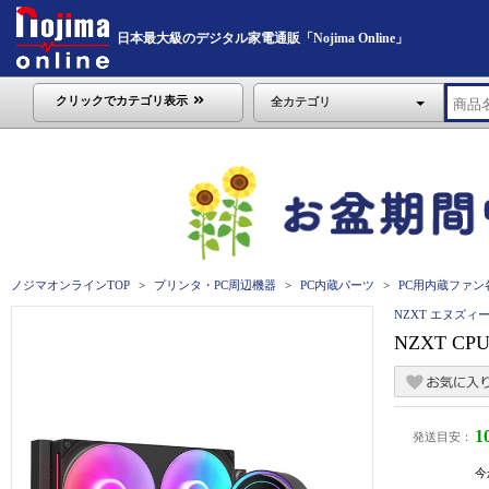
日本最大級のデジタル家電通販「Nojima Online」
クリックでカテゴリ表示
全カテゴリ
ノジマオンラインTOP
プリンタ・PC周辺機器
PC内蔵パーツ
PC用内蔵ファン
NZXT エヌズ
NZXT CPU
1
発送目安：
今