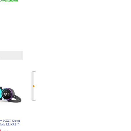
（入荷次第お届
け）
け）
）
6
7
位
位
位
NZXT Kraken
NZXT CPUクーラー NZXT Kraken
NZXT CPUクーラー NZXT Kraken
Black RL-KR24E-
Elite 240 RGB v2 White RL-KR24E-
Elite 280 RGB v2 Black RL-KR28E-
2
W2
B2