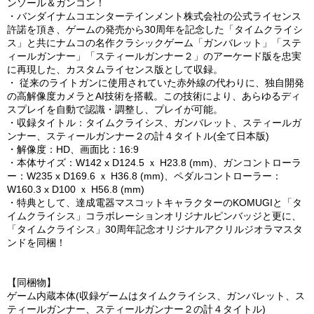
ンソール＆ガンコン！
・バンダイナムコエンターテインメント株式会社の公式ライセンス
許諾を頂き、ゲームの発売から30周年を記念した「タイムクライシ
ス」と共にナムコの名作クラシックゲーム「ガンバレット」「ステ
ィールガンナー」「スティールガンナー２」のアーケード版を忠実
に再現した、カスタムライセンス版として収録。
・ 従来のライトガンに使用されていた赤外線の代わりに、独自開発
の高解像度カメラとAI技術を搭載。この技術により、あらゆるディ
スプレイを自動で認識・調整し、プレイが可能。
・収録タイトル：タイムクライシス、ガンバレット、スティールガ
ンナー、スティールガンナー２の計４タイトル(全て日本版)
・解像度：HD、画面比：16:9
・本体サイズ：W142 x D124.5 ｘ H23.8 (mm)、ガンコントローラ
ー：W235 x D169.6 ｘ H36.8 (mm)、ペダルコントローラー：
W160.3 x D100 ｘ H56.8 (mm)
・特典として、達成電器マスコットキャラクターのKOMUGIと「タ
イムクライシス」コラボレーションオリジナルピンバッジと更に、
「タイムクライシス」30周年記念オリジナルアクリルジオラマスタ
ンドを同梱！
【同梱物】
ゲーム内蔵本体(収録ゲームはタイムクライシス、ガンバレット、ス
ティールガンナー、スティールガンナー２の計４タイトル)