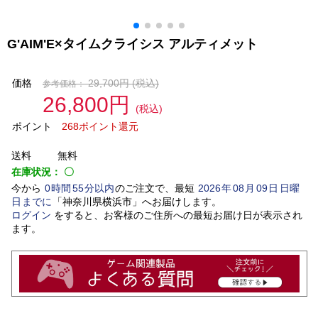
G'AIM'E×タイムクライシス アルティメット
価格
29,700円
(税込)
参考価格：
26,800円
(税込)
ポイント
268ポイント還元
送料
無料
在庫状況：
〇
今から
0
時間
55
分以内
のご注文で、最短
2026
年
08
月
09
日
日曜
日
までに
「
神奈川県横浜市
」
へお届けします。
ログイン
をすると、お客様のご住所への最短お届け日が表示され
ます。