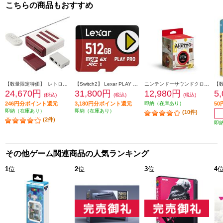
こちらの商品もおすすめ
【数量限定特価】 レトロフリーク コントローラーアダプターセット<レッド×ホワイト>
【Switch2】 Lexar PLAY PRO microSDXC Express カード 512GB
ニンテンドーサウンドクロック Alarmo（アラーモ）
24,670円
31,800円
12,980円
5
(税込)
(税込)
(税込)
246円分ポイント還元
3,180円分ポイント還元
即納（在庫あり）
5
即納（在庫あり）
即納（在庫あり）
(10件)
(2件)
即
その他ゲーム関連商品の人気ランキング
1
位
2
位
3
位
4