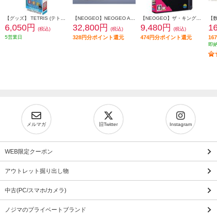
【グッズ】 TETRIS (テトリス) ピクセルポケットプロ
【NEOGEO】NEOGEO AES+（ネオジオ）本体
【NEOGEO】ザ・キング・オブ・ファイターズ 2002
6,050円
32,800円
9,480円
1
(税込)
(税込)
(税込)
5営業日
328円分ポイント還元
474円分ポイント還元
1
即
メルマガ
旧Twitter
Instagram
WEB限定クーポン
アウトレット掘り出し物
中古(PC/スマホ/カメラ)
ノジマのプライベートブランド