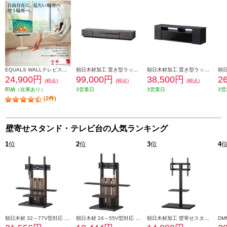
EQUALS WALLテレビスタンドA2ロータイプ ウォールナット WLTVL4238
朝日木材加工 置き型ラック(SWING)【～86V対応/大型テレビ対応設計】 SP-STN2080
朝日木材加工 置き型ラック(SWING)【～65V対応/サウンドバー専用スペース/ブラック木目】 AS-SBS1500-BK
24,900円
99,000円
38,500円
2
(税込)
(税込)
(税込)
即納（在庫あり）
3営業日
3営業日
3営
(2件)
壁寄せスタンド・テレビ台の人気ランキング
1
位
2
位
3
位
4
朝日木材 32～77V型対応 キャスター付きフロアスタンド ダークブラウン WS-C690-DB
朝日木材 24～55V型対応 キャスター付きフロアスタンド ダークブラウン WS-C590-DB
朝日木材加工 壁寄せスタンド(SWING)【32～60V対応】 WSMB650BK