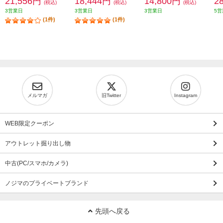
21,556円
18,444円
14,800円
2
(税込)
(税込)
(税込)
3営業日
3営業日
3営業日
5営
(1件)
(1件)
メルマガ
旧Twitter
Instagram
WEB限定クーポン
アウトレット掘り出し物
中古(PC/スマホ/カメラ)
ノジマのプライベートブランド
先頭へ戻る