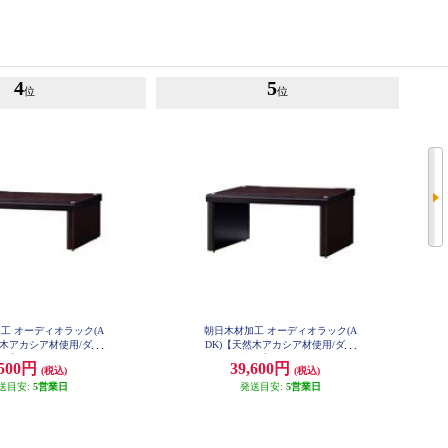
4
5
位
位
工 オーディオラック(A
朝日木材加工 オーディオラック(A
然木アカシア材使用/ダー
DK)【天然木アカシア材使用/ダー
】 STC-DXA117
クブラン】 STC-DXA123
,500円
39,600円
(税込)
(税込)
送目安:
5営業日
発送目安:
5営業日