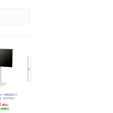
32～60型対応/テ
朝日木材加工 置き型ラック(SWIN
朝日木材加工 壁寄せテレビスタン
WLTVX5111
G)【～65V対応/サウンドバー専用
ド(SWING)【40～55V対応/柱リバ
スペース/ダークブラウン木目】 A
ーシブル/ホワイト木目】 AS-WA8
円
38,500円
26,400円
(税込)
(税込)
(税込)
S-SBS1500-DB
00-WH
10営業日
発送目安:
10営業日
発送目安:
10営業日