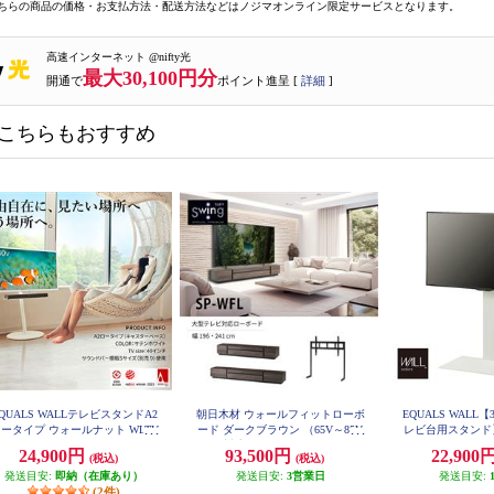
ちらの商品の価格・お支払方法・配送方法などはノジマオンライン限定サービスとなります。
高速インターネット @nifty光
最大30,100円分
開通で
ポイント進呈 [
詳細
]
こちらもおすすめ
QUALS WALLテレビスタンドA2
朝日木材 ウォールフィットローボ
EQUALS WALL【
ータイプ ウォールナット WLTV
ード ダークブラウン （65V～85V
レビ台用スタンド】 
L4238
対応) SP-WFL1960-DB
24,900円
93,500円
22,900
(税込)
(税込)
発送目安:
即納（在庫あり）
発送目安:
3営業日
発送目安:
(2件)