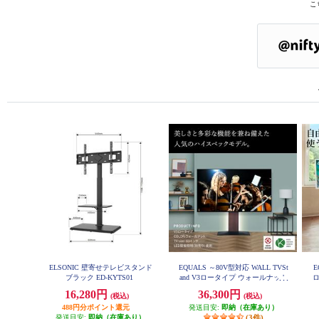
こ
ELSONIC 壁寄せテレビスタンド
EQUALS ～80V型対応 WALL TVSt
E
ブラック ED-KYTS01
and V3ロータイプ ウォールナット
ロ
EQUALS WLTVB5238
16,280円
36,300円
(税込)
(税込)
488円分ポイント還元
発送目安:
即納（在庫あり）
発送目安:
即納（在庫あり）
(3件)