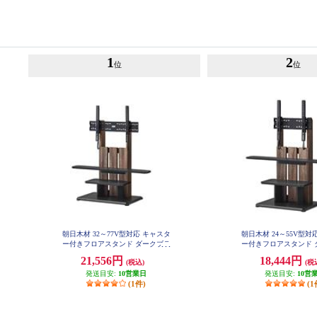
1
2
位
位
朝日木材 32～77V型対応 キャスタ
朝日木材 24～55V型対
ー付きフロアスタンド ダークブラ
ー付きフロアスタンド 
ウン WS-C690-DB
ウン WS-C590-
21,556円
18,444円
(税込)
(税
発送目安:
10営業日
発送目安:
10営
(1件)
(1