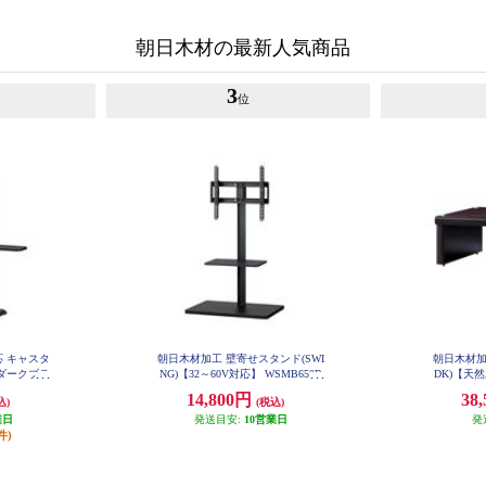
朝日木材の最新人気商品
3
位
応 キャスタ
朝日木材加工 壁寄せスタンド(SWI
朝日木材加
ダークブラ
NG)【32～60V対応】 WSMB650B
DK)【天
K
DB
クブラン
14,800円
38
込)
(税込)
業日
発送目安:
10営業日
発
件)