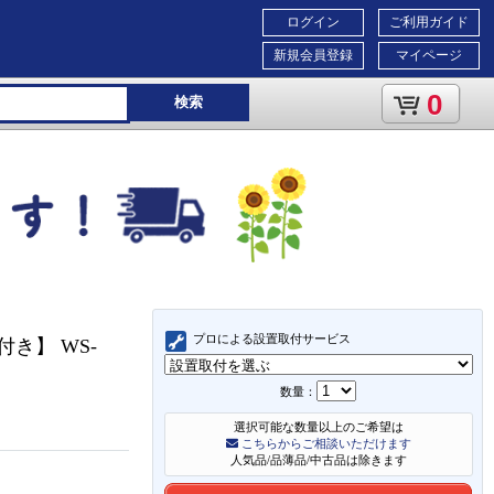
ログイン
ご利用ガイド
新規会員登録
マイページ
0
検索
プロによる設置取付サービス
付き】 WS-
数量：
選択可能な数量以上のご希望は
こちらからご相談いただけます
人気品/品薄品/中古品は除きます