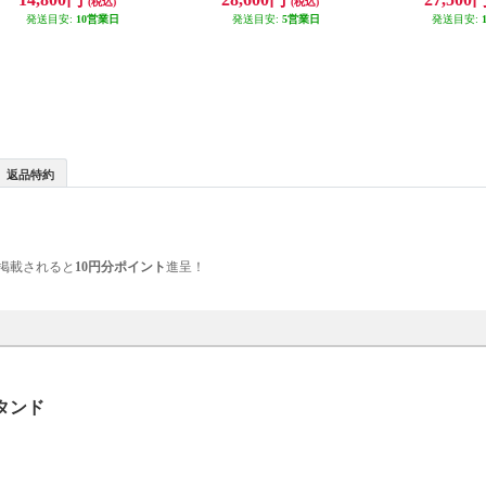
(税込)
(税込)
ま高さ調整可能/ブラック/2022年8
型テレビ対応) T
発送目安:
10営業日
月モデル】 DKS-LCS14
発送目安:
5営業日
発送目安:
返品特約
掲載されると
10円分ポイント
進呈！
タンド