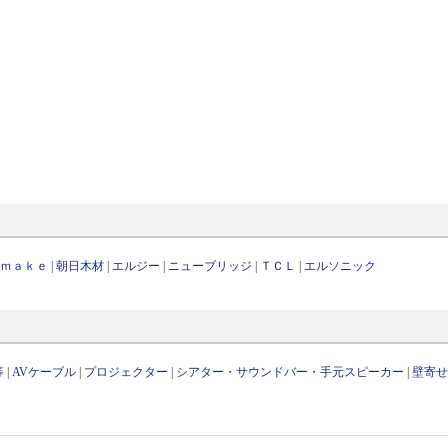
．ｍａｋｅ
|
朝日木材
|
エルジー
|
ニューブリッジ
|
ＴＣＬ
|
エルソニック
等
|
AVケーブル
|
プロジェクター
|
シアター・サウンドバー・手元スピーカー
|
壁寄