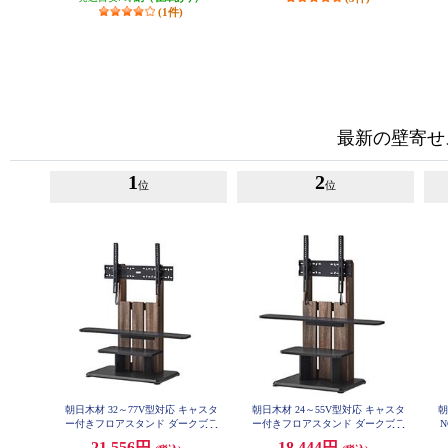
(1件)
最新の壁寄せ
1
2
位
位
朝日木材 32～77V型対応 キャスタ
朝日木材 24～55V型対応 キャスタ
朝
ー付きフロアスタンド ダークブラ
ー付きフロアスタンド ダークブラ
N
ウン WS-C690-DB
ウン WS-C590-DB
21,556円
18,444円