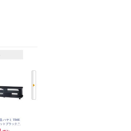
6
7
位
位
位
 ハヤミ TIME
DMM.make モニタースタンド DM
ELSONIC 壁寄せテレビスタンド
 マットブラックの
M.make 【43-65インチ対応/VESA
ブラック ED-KYTS01
ビ台 (60～70
対応/キャスター付き/ブラック/202
円
16,500円
16,280円