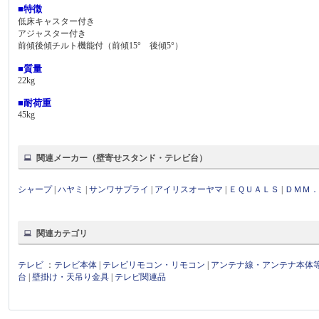
■特徴
低床キャスター付き
アジャスター付き
前傾後傾チルト機能付（前傾15° 後傾5°）
■質量
22kg
■耐荷重
45kg
関連メーカー（壁寄せスタンド・テレビ台）
シャープ
|
ハヤミ
|
サンワサプライ
|
アイリスオーヤマ
|
ＥＱＵＡＬＳ
|
ＤＭＭ
関連カテゴリ
テレビ
：
テレビ本体
|
テレビリモコン・リモコン
|
アンテナ線・アンテナ本体
台
|
壁掛け・天吊り金具
|
テレビ関連品