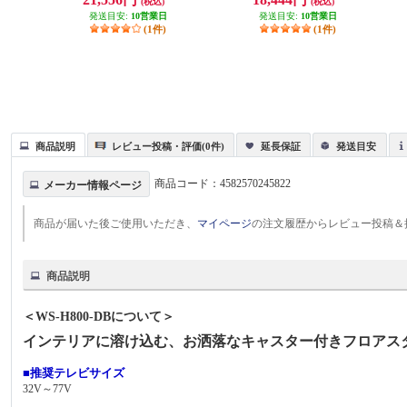
(税込)
(税込)
発送目安:
10営業日
発送目安:
10営業日
(1件)
(1件)
商品説明
レビュー投稿・評価(0件)
延長保証
発送目安
商品コード：
4582570245822
メーカー情報ページ
商品が届いた後ご使用いただき、
マイページ
の注文履歴からレビュー投稿＆
商品説明
＜WS-H800-DBについて＞
インテリアに溶け込む、お洒落なキャスター付きフロアス
■推奨テレビサイズ
32V～77V