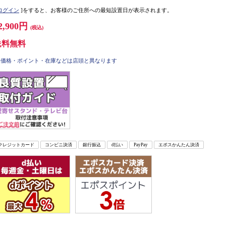
ログイン
]をすると、お客様のご住所への最短設置日が表示されます。
2,900円
(税込)
送料無料
価格・ポイント・在庫などは店頭と異なります
クレジットカード
コンビニ決済
銀行振込
d払い
PayPay
エポスかんたん決済