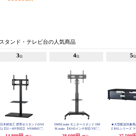
スタンド・テレビ台の人気商品
3
4
5
位
位
日木材加工 壁寄せスタンド(SWI
DMM.make モニタースタンド DM
★大型配送対象商品
G)【32～60V対応】 WSMB650B
M.make 【43-65インチ対応/VESA
Z BSLシリーズ
K
対応/キャスター付き/設置したま
ローポジションテレ
14,800円
28,600円
27,500