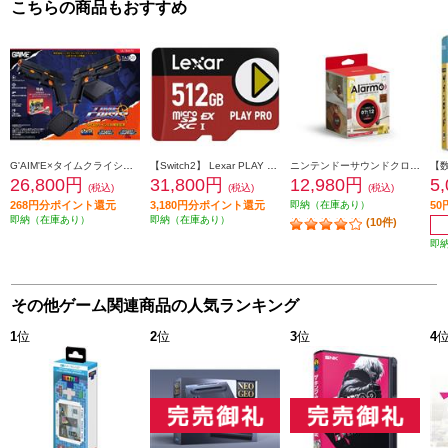
こちらの商品もおすすめ
G'AIM'E×タイムクライシス アルティメット
【Switch2】 Lexar PLAY PRO microSDXC Express カード 512GB
ニンテンドーサウンドクロック Alarmo（アラーモ）
26,800円
31,800円
12,980円
5
(税込)
(税込)
(税込)
268円分ポイント還元
3,180円分ポイント還元
即納（在庫あり）
5
即納（在庫あり）
即納（在庫あり）
(10件)
即
その他ゲーム関連商品の人気ランキング
1
位
2
位
3
位
4