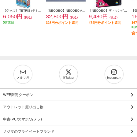
【グッズ】 TETRIS (テトリス) ピクセルポケットプロ
【NEOGEO】NEOGEO AES+（ネオジオ）本体
【NEOGEO】ザ・キング・オブ・ファイターズ 2002
6,050円
32,800円
9,480円
1
(税込)
(税込)
(税込)
5営業日
328円分ポイント還元
474円分ポイント還元
1
即
メルマガ
旧Twitter
Instagram
WEB限定クーポン
アウトレット掘り出し物
中古(PC/スマホ/カメラ)
ノジマのプライベートブランド