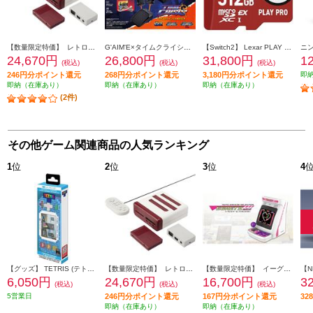
【数量限定特価】 レトロフリーク コントローラーアダプターセット<レッド×ホワイト>
G'AIM'E×タイムクライシス アルティメット
【Switch2】 Lexar PLAY PRO microSDXC Express カード 512GB
24,670円
26,800円
31,800円
1
(税込)
(税込)
(税込)
246円分ポイント還元
268円分ポイント還元
3,180円分ポイント還元
即
即納（在庫あり）
即納（在庫あり）
即納（在庫あり）
(2件)
その他ゲーム関連商品の人気ランキング
1
位
2
位
3
位
4
【グッズ】 TETRIS (テトリス) ピクセルポケットプロ
【数量限定特価】 レトロフリーク コントローラーアダプターセット<レッド×ホワイト>
【数量限定特価】 イーグレットツーミニ 本体 バイオレットカラー（単品）
6,050円
24,670円
16,700円
3
(税込)
(税込)
(税込)
5営業日
246円分ポイント還元
167円分ポイント還元
3
即納（在庫あり）
即納（在庫あり）