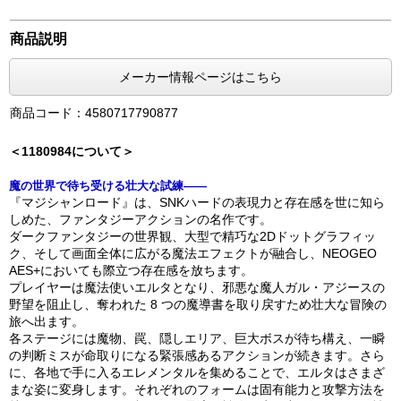
商品説明
メーカー情報ページはこちら
商品コード：4580717790877
＜1180984について＞
魔の世界で待ち受ける壮大な試練――
『マジシャンロード』は、SNKハードの表現力と存在感を世に知ら
しめた、ファンタジーアクションの名作です。
ダークファンタジーの世界観、大型で精巧な2Dドットグラフィッ
ク、そして画面全体に広がる魔法エフェクトが融合し、NEOGEO
AES+においても際立つ存在感を放ちます。
プレイヤーは魔法使いエルタとなり、邪悪な魔人ガル・アジースの
野望を阻止し、奪われた 8 つの魔導書を取り戻すため壮大な冒険の
旅へ出ます。
各ステージには魔物、罠、隠しエリア、巨大ボスが待ち構え、一瞬
の判断ミスが命取りになる緊張感あるアクションが続きます。さら
に、各地で手に入るエレメンタルを集めることで、エルタはさまざ
まな姿に変身します。それぞれのフォームは固有能力と攻撃方法を