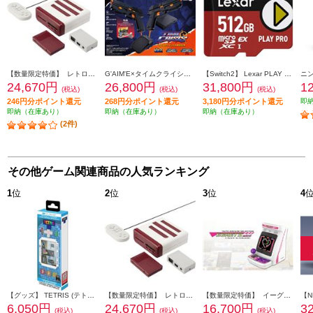
【数量限定特価】 レトロフリーク コントローラーアダプターセット<レッド×ホワイト>
G'AIM'E×タイムクライシス アルティメット
【Switch2】 Lexar PLAY PRO microSDXC Express カード 512GB
24,670円
26,800円
31,800円
1
(税込)
(税込)
(税込)
246円分ポイント還元
268円分ポイント還元
3,180円分ポイント還元
即
即納（在庫あり）
即納（在庫あり）
即納（在庫あり）
(2件)
その他ゲーム関連商品の人気ランキング
1
位
2
位
3
位
4
【グッズ】 TETRIS (テトリス) ピクセルポケットプロ
【数量限定特価】 レトロフリーク コントローラーアダプターセット<レッド×ホワイト>
【数量限定特価】 イーグレットツーミニ 本体 バイオレットカラー（単品）
6,050円
24,670円
16,700円
3
(税込)
(税込)
(税込)