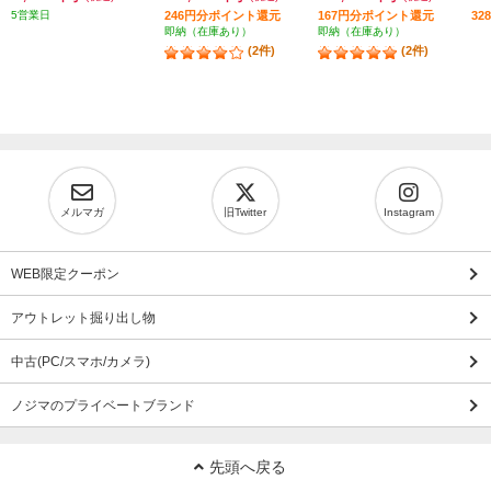
5営業日
246円分ポイント還元
167円分ポイント還元
3
即納（在庫あり）
即納（在庫あり）
(2件)
(2件)
メルマガ
旧Twitter
Instagram
WEB限定クーポン
アウトレット掘り出し物
中古(PC/スマホ/カメラ)
ノジマのプライベートブランド
先頭へ戻る