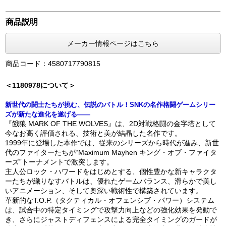
商品説明
メーカー情報ページはこちら
商品コード：4580717790815
＜1180978について＞
新世代の闘士たちが挑む、伝説のバトル！SNKの名作格闘ゲームシリー
ズが新たな進化を遂げる――
『餓狼 MARK OF THE WOLVES』は、2D対戦格闘の金字塔として
今なお高く評価される、技術と美が結晶した名作です。
1999年に登場した本作では、従来のシリーズから時代が進み、新世
代のファイターたちが“Maximum Mayhen キング・オブ・ファイタ
ーズ”トーナメントで激突します。
主人公ロック・ハワードをはじめとする、個性豊かな新キャラクタ
ーたちが織りなすバトルは、優れたゲームバランス、滑らかで美し
いアニメーション、そして奥深い戦術性で構築されています。
革新的なT.O.P.（タクティカル・オフェンシブ・パワー）システム
は、試合中の特定タイミングで攻撃力向上などの強化効果を発動で
き、さらにジャストディフェンスによる完全タイミングのガードが