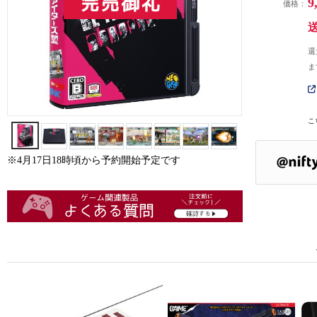
9
価格：
還
ま
こ
※4月17日18時頃から予約開始予定です