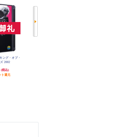
・キング・オブ・
【NEOGEO】餓狼 MARK OF THE
ニンテンドーサウンドクロック Al
WOLVES
 2002
armo（アラーモ）
円
9,480円
12,980円
(税込)
(税込)
(税込)
ント還元
474円分ポイント還元
発送目安:
即納（在庫あり）
(10件)