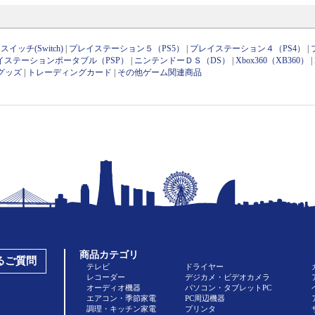
イッチ(Switch)
|
プレイステーション５（PS5）
|
プレイステーション４（PS4）
|
イステーションポータブル（PSP）
|
ニンテンドーＤＳ（DS）
|
Xbox360（XB360）
|
グッズ
|
トレーディングカード
|
その他ゲーム関連商品
商品カテゴリ
あるご質問
テレビ
ドライヤー
レコーダー
デジカメ・ビデオカメラ
オーディオ機器
パソコン・タブレットPC
エアコン・季節家電
PC周辺機器
調理・キッチン家電
プリンタ