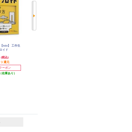
toio】 工作生
【数量限定特価】 【toio】 GoGo
【数量限定特価】 イーグレットツ
ンロイド
ロボットプログラミング ～ロジー
ー ミニ専用 コンバインキット
ボのひみつ～
円
5,067円
5,670円
(税込)
(税込)
(税込)
ント還元
50円分ポイント還元
56円分ポイント還元
発送目安:
即納（在庫あり）
円クーポン
1,500円クーポン
(1件)
（在庫あり）
発送目安:
即納（在庫残りわず
か）
6
7
位
位
位