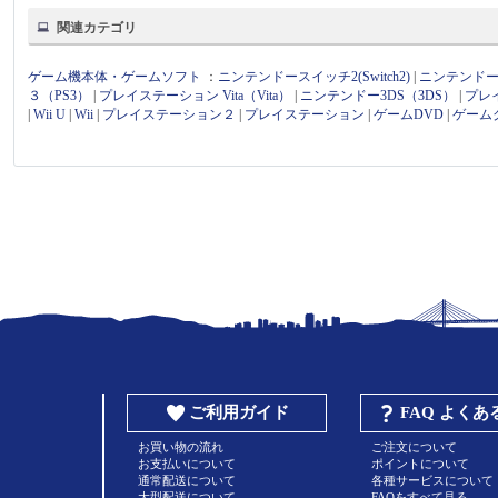
関連カテゴリ
ゲーム機本体・ゲームソフト
：
ニンテンドースイッチ2(Switch2)
|
ニンテンドース
３（PS3）
|
プレイステーション Vita（Vita）
|
ニンテンドー3DS（3DS）
|
プレ
|
Wii U
|
Wii
|
プレイステーション２
|
プレイステーション
|
ゲームDVD
|
ゲーム
ご利用ガイド
FAQ よく
お買い物の流れ
ご注文について
お支払いについて
ポイントについて
通常配送について
各種サービスについて
大型配送について
FAQをすべて見る