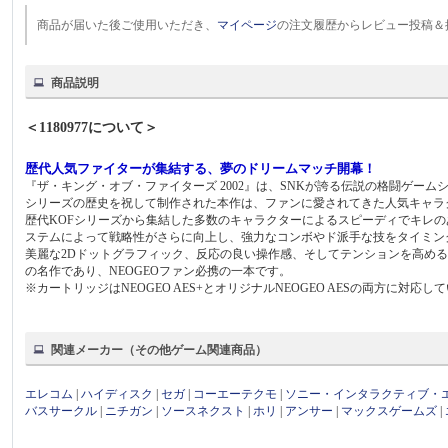
商品が届いた後ご使用いただき、
マイページ
の注文履歴からレビュー投稿＆
商品説明
＜1180977について＞
歴代人気ファイターが集結する、夢のドリームマッチ開幕！
『ザ・キング・オブ・ファイターズ 2002』は、SNKが誇る伝説の格闘ゲー
シリーズの歴史を祝して制作された本作は、ファンに愛されてきた人気キャラク
歴代KOFシリーズから集結した多数のキャラクターによるスピーディでキレ
ステムによって戦略性がさらに向上し、強力なコンボやド派手な技をタイミン
美麗な2Dドットグラフィック、反応の良い操作感、そしてテンションを高めるB
の名作であり、NEOGEOファン必携の一本です。
※カートリッジはNEOGEO AES+とオリジナルNEOGEO AESの両方に対応し
関連メーカー（その他ゲーム関連商品）
エレコム
|
ハイディスク
|
セガ
|
コーエーテクモ
|
ソニー・インタラクティブ・
バスサークル
|
ニチガン
|
ソースネクスト
|
ホリ
|
アンサー
|
マックスゲームズ
|