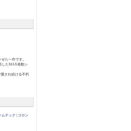
させた一作です。
活したMAX発動シ
で愛され続ける不朽
ームテック
|
コロン