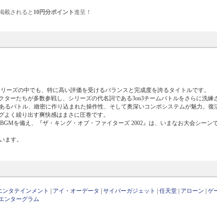
掲載されると
10円分ポイント
進呈！
ムシリーズの中でも、特に高い評価を受けるバランスと完成度を誇るタイトルです。
ターたちが多数参戦し、シリーズの代名詞である3on3チームバトルをさらに洗練
のあるバトル、緻密に作り込まれた操作性、そして奥深いコンボシステムが魅力。復
グよく繰り出す爽快感はまさに圧巻です。
GMを備え、『ザ・キング・オブ・ファイターズ 2002』は、いまなお大会シーン
ています。
エンタテインメント
|
アイ・オーデータ
|
サイバーガジェット
|
任天堂
|
アローン
|
ゲ
エンターグラム