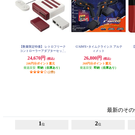
【数量限定特価】 レトロフリーク
G'AIM'E×タイムクライシス アルテ
【S
コントローラーアダプターセット
ィメット
<レッド×ホワイト>
24,670円
26,800円
(税込)
(税込)
246円分ポイント還元
268円分ポイント還元
発送目安:
即納（在庫あり）
発送目安:
即納（在庫あり）
(2件)
最新のその
1
2
位
位