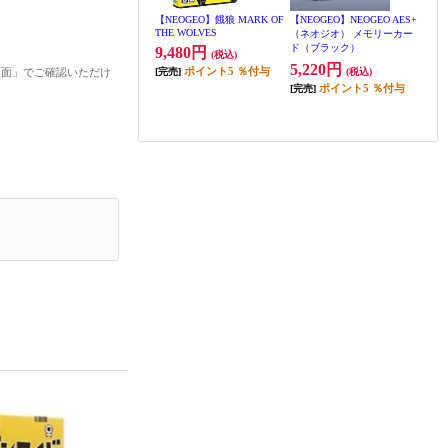
【NEOGEO】餓狼 MARK OF
【NEOGEO】NEOGEO AES+
THE WOLVES
（ネオジオ） メモリーカー
ド（ブラック）
9,480円
(税込)
5,220円
ポイント
5
％付与
画面」でご確認いただけ
[完売]
(税込)
ポイント
5
％付与
[完売]