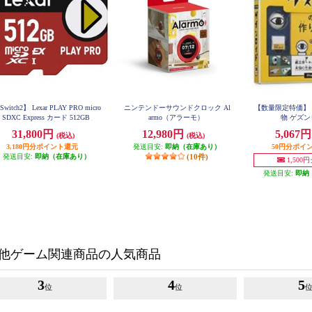
witch2】 Lexar PLAY PRO micro
ニンテンドーサウンドクロック Al
【数量限定特価】 【
SDXC Express カード 512GB
armo（アラーモ）
物 ゲズ
31,800円
12,980円
5,067
(税込)
(税込)
3,180円分ポイント還元
発送目安:
即納（在庫あり）
50円分ポイ
発送目安:
即納（在庫あり）
(10件)
1,500
発送目安:
即納
他ゲーム関連商品の人気商品
3
4
5
位
位