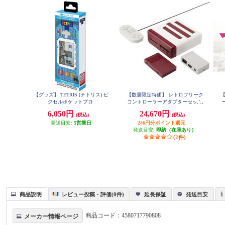
【グッズ】 TETRIS (テトリス) ピ
【数量限定特価】 レトロフリーク
クセルポケットプロ
コントローラーアダプターセット
<レッド×ホワイト>
6,050円
24,670円
(税込)
(税込)
発送目安:
5営業日
246円分ポイント還元
発送目安:
即納（在庫あり）
(2件)
商品説明
レビュー投稿・評価(0件)
延長保証
発送目安
商品コード：
4580717790808
メーカー情報ページ