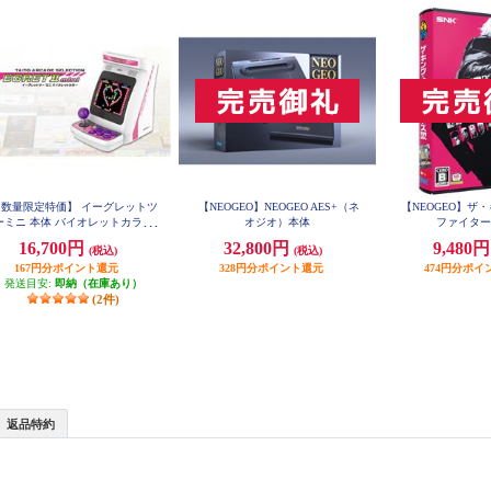
【数量限定特価】 イーグレットツ
【NEOGEO】NEOGEO AES+（ネ
【NEOGEO】ザ
ーミニ 本体 バイオレットカラー
オジオ）本体
ファイターズ
（単品）
16,700円
32,800円
9,480
(税込)
(税込)
167円分ポイント還元
328円分ポイント還元
474円分ポイ
発送目安:
即納（在庫あり）
(2件)
返品特約