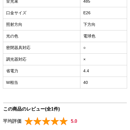
全光束
485
口金サイズ
E26
照射方向
下方向
光の色
電球色
密閉器具対応
○
調光器対応
×
省電力
4.4
W相当
40
この商品のレビュー(全1件)
平均評価
5.0