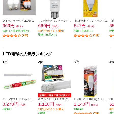
アイリスオーヤマ LED電球 E26 広配光 60形相当 電球色 2個セット LDA7L-G-6T62P
【送料無料キャンペーン中】 ELSONIC LED電球【E26T型/40W/電球色】 ECE26T40L
【送料無料キャンペーン中】 ELSONIC LED電球E26【40形/電球色】 LDA4LGE2640DE
969円
660円
547円
6
(税込)
(税込)
(税込)
未定（入荷次第お届け）
19円分ポイント還元
即納（在庫あり）
即
即納（在庫あり）
(4件)
(1件)
LED電球の人気ランキング
1
位
2
位
3
位
4
オーム電機 LED直管40ラピッド 22.0W 昼白色 LDF40SSN2224PA
ホタルクス ホタルクス 片側給電 要工事 直管LEDランプ20形(FL20相当) 屋内用 10.0W 昼白色(5000K) 全光束1550lm G13口金 580mm LD20T50-10-15G13-H1
TOSHIBA LED電球(810lm/電球色・T形E26口金・60W相当) 全方向約300度 LDT7L-G-S-60V1
3,278円
1,118円
1,143円
6
(税込)
(税込)
(税込)
3営業日
11円分ポイント還元
10営業日
6
3週間
3営
(7件)