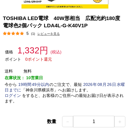
TOSHIBA LED電球 40W形相当 広配光約180度
電球色2個パック LDA4L-G-K40V1P
5
(1)
レビューを見る
1,332円
価格
(税込)
ポイント
0ポイント還元
送料
無料
在庫状況：
10営業日
今から
19
時間
49
分以内
のご注文で、最短
2026
年
08
月
26
日
水曜
日
までに
「
神奈川県横浜市
」
へお届けします。
ログイン
をすると、お客様のご住所への最短お届け日が表示され
ます。
－
＋
数量
1