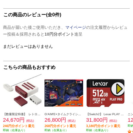
この商品のレビュー(全0件)
商品が届いた後ご使用いただき、
マイページ
の注文履歴からレビュ
ー投稿＆採用されると
10円分ポイント
進呈
まだレビューはありません
こちらの商品もおすすめ
【数量限定特価】 レトロフリーク コントローラーアダプターセット<レッド×ホワイト>
G'AIM'E×タイムクライシス アルティメット
【Switch2】 Lexar PLAY PRO microSDXC Express カード 512GB
24,670円
26,800円
31,800円
1
(税込)
(税込)
(税込)
246円分ポイント還元
268円分ポイント還元
3,180円分ポイント還元
即
即納（在庫あり）
即納（在庫あり）
即納（在庫あり）