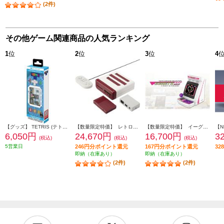
(2件)
その他ゲーム関連商品の人気ランキング
1
位
2
位
3
位
4
【グッズ】 TETRIS (テトリス) ピクセルポケットプロ
【数量限定特価】 レトロフリーク コントローラーアダプターセット<レッド×ホワイト>
【数量限定特価】 イーグレットツーミニ 本体 バイオレットカラー（単品）
6,050円
24,670円
16,700円
3
(税込)
(税込)
(税込)
5営業日
246円分ポイント還元
167円分ポイント還元
3
即納（在庫あり）
即納（在庫あり）
(2件)
(2件)