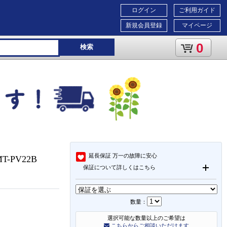
ログイン
ご利用ガイド
新規会員登録
マイページ
0
検索
延長保証
万一の故障に安心
-PV22B
保証について詳しくはこちら
数量：
選択可能な数量以上のご希望は
こちらからご相談いただけます