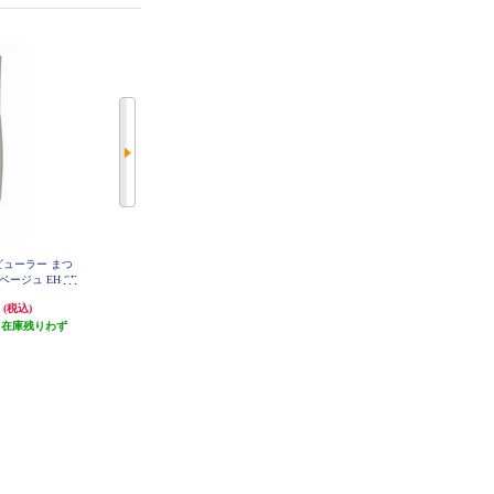
ットビューラー まつ
Panasonic ホットビューラー まつ
Panasonic 毛穴吸引 スポットクリ
ージュ EH-SE
げくるん セパレートコーム クリ
ア EH-SC10-E
E
ーミーピンク EH-SE51-P
円
2,121円
3,111円
(税込)
(税込)
(税込)
（在庫残りわず
発送目安:
即納（在庫残りわず
発送目安:
即納（在庫残りわず
）
か）
か）
(1件)
(3件)