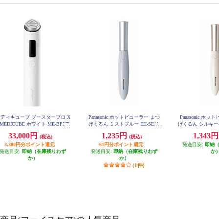
ディキューブ ブースタープロ X
Panasonic ホットビューラー まつ
Panasonic ホ
 MEDICUBE ホワイト ME-BPXT
げくるん ミストブルー EH-SE11-
げくるん シルキーベ
A
11-
33,000円
1,235円
1,343
(税込)
(税込)
3,300円分ポイント還元
61円分ポイント還元
発送目安:
即納
発送目安:
即納（在庫残りわず
発送目安:
即納（在庫残りわず
か
か）
か）
(1件)