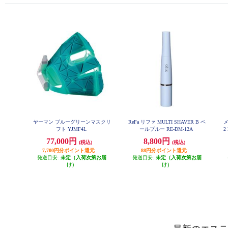
ヤーマン ブルーグリーンマスクリ
ReFa リファ MULTI SHAVER B ペ
メ
フト YJMF4L
ールブルー RE-DM-12A
2
77,000円
8,800円
(税込)
(税込)
7,700円分ポイント還元
88円分ポイント還元
発送目安:
未定（入荷次第お届
発送目安:
未定（入荷次第お届
け）
け）