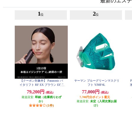
最新のエステ
1
2
位
位
【クーポン対象外】 Panasonic バ
ヤーマン ブルーグリーンマスクリ
イタリフト RF EX ブラウン EH-S
フト YJMF4L
R86-T
79,200円
77,000円
(税込)
(税込)
発送目安:
即納（在庫残りわず
7,700円分ポイント還元
か）
発送目安:
未定（入荷次第お届
(1件)
け）