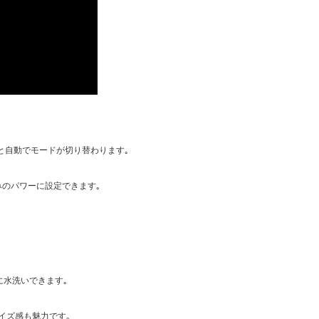
すると自動でモードが切り替わります｡
みのパワーに設定できます｡
単に水洗いできます｡
イズ感も魅力です｡