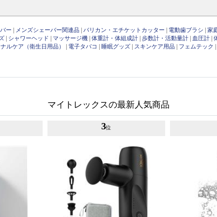
ーバー
|
メンズシェーバー関連品
|
バリカン・エチケットカッター
|
電動歯ブラシ
|
家
ズ
|
シャワーヘッド
|
マッサージ機
|
体重計・体組成計
|
歩数計・活動量計
|
血圧計
|
ソナルケア（衛生日用品）
|
電子タバコ
|
睡眠グッズ
|
スキンケア用品
|
フェムテック
マイトレックスの最新人気商品
3
位