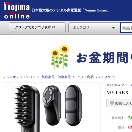
日本最大級のデジタル家電通販「Nojima Online」
クリックでカテゴリ表示
全カテゴリ
ノジマオンラインTOP
美容家電・健康家電
エステ商品(フェイスケア)
MYTREX マイ
MYTREX
発送目安：
6
価格：