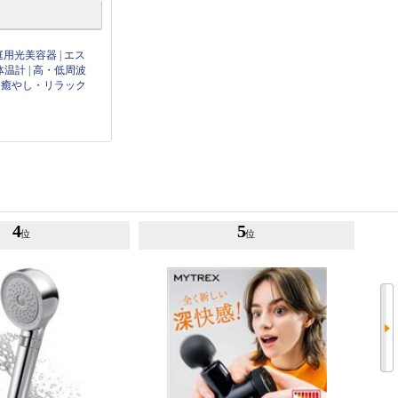
庭用光美容器
|
エス
体温計
|
高・低周波
|
癒やし・リラック
4
5
位
位