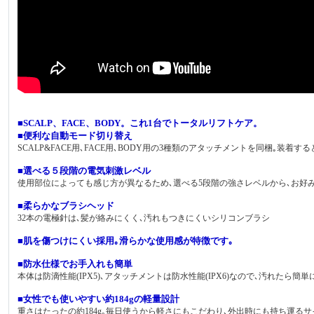
■SCALP、FACE、BODY。これ1台でトータルリフトケア。
■便利な自動モード切り替え
SCALP&FACE用､FACE用､BODY用の3種類のアタッチメントを同梱｡装着
■選べる５段階の電気刺激レベル
使用部位によっても感じ方が異なるため､選べる5段階の強さレベルから､お好
■柔らかなブラシヘッド
32本の電極針は､髪が絡みにくく､汚れもつきにくいシリコンブラシ
■肌を傷つけにくい採用｡滑らかな使用感が特徴です｡
■防水仕様でお手入れも簡単
本体は防滴性能(IPX5)､アタッチメントは防水性能(IPX6)なので､汚れたら簡
■女性でも使いやすい約184gの軽量設計
重さはたったの約184g｡毎日使うから軽さにもこだわり､外出時にも持ち運るサ