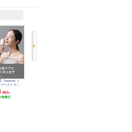
6
7
位
位
位
anasonic イ
Panasonic フェイスフェリエ[乾電
ヤーマン リフトロジーSP YJFD2
ンブースト マル
池式/密着スイングヘッド/ブルー]
ES-WF63-A
 EH-SS85-W
円
3,889円
58,300円
(税込)
(税込)
(税込)
10営業日
発送目安:
即納（在庫あり）
5,830円分ポイント還元
(1件)
発送目安:
3営業日