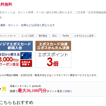
送料無料
元ポイントは、ポイント利用・クーポン値引き時に変わります。ご注文時「注文内容確認
す。
価格・ポイント・在庫などは店頭と異なります
クレジットカード
コンビニ決済
銀行振込
d払い
PayPay
エポスかんたん決済
ちらの商品の価格・お支払方法・配送方法などはノジマオンライン限定サービスとなります。
高速インターネット @nifty光
最大30,100円分
開通で
ポイント進呈 [
詳細
]
こちらもおすすめ