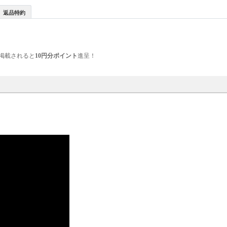
返品特約
掲載されると
10円分ポイント
進呈！