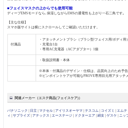
■フェイスマスクの上からでも使用可能
ディープEMSモードなら､保湿しながらEMSの通電性も上がり一石二鳥です｡
【主な仕様】
スマホ版サイトは横にスクロールしてご確認いただけます。
・アタッチメントブラシ（ブラシ型/フェイス用/ボディ用
付属品
・充電台1台
・専用AC充電器（ACアダプター）1個
・取扱説明書・本体
※本体・付属品のデザイン・仕様は、品質向上のため予告
※ピンポイントケアが可能なPROVE専用目元用アタッチメント(
関連メーカー（エステ商品(フェイスケア)）
パナソニック
|
日立
|
マクセル
|
アイリスオーヤマ
|
テスコム
|
コイズミ
|
エムテ
ィ
|
サプライズ
|
アテックス
|
エーステージ
|
ドクターエア
|
絹女
|
ゲスケ
|
ニッ