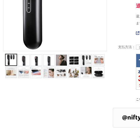
還
ま
支払方法：
こ