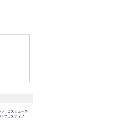
ック
|
コスビューテ
Ｂ
|
フェスティノ