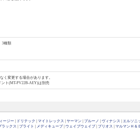
）3種類
なく変更する場合があります。
MT-PV22B-AEY)は別売
ィージー
|
ドリテック
|
マイトレックス
|
ヤーマン
|
ブルーノ
|
ヴィナシス
|
エルソニ
プラックス
|
ブライト
|
メディキューブ
|
ウェイブウェイブ
|
ブリオス
|
マルマンＨ＆