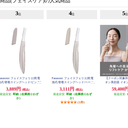
商品(フェイスケア)の人気商品
3
4
5
位
位
Panasonic フェイスフェリエ[乾電
Panasonic フェイスフェリエ[乾電
【クーポン対象外】 P
池式/密着スイングヘッド/ピンク]
池式/密着スイングヘッド/ベージ
オン美顔器 イオ
ES-WF63-P
ュ] ES-WF53-E
チ EX【ホワイト】
3,889円
3,111円
59,400
(税込)
(税込)
発送目安:
即納（在庫残りわず
発送目安:
即納（在庫残りわず
発送目安:
か）
か）
(1件)