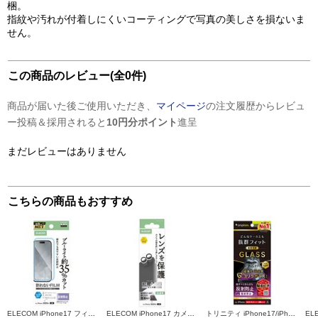
梱。
指紋や汚れが付着しにくいコーティングで写真の美しさを損ないま
せん。
この商品のレビュー(全0件)
商品が届いた後ご使用いただき、
マイページ
の注文履歴からレビュ
ー投稿＆採用されると
10円分ポイント
進呈
まだレビューはありません
こちらの商品もおすすめ
ELECOM iPhone17 フィルム ブルーライトカット 指紋防止 反射防止 PM-A25AFLBLN
ELECOM iPhone17 カメラレンズガラスフィルム PM-A25AFLLGBK
トリニティ iPhone17/iPhone 16 Pro ケースとの相性抜群 ゴリラガラス 反射防止 画面保護強化ガラス TR-IP25M2-GLS-GOAG