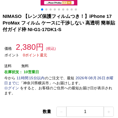
NIMASO 【レンズ保護フィルムつき！】iPhone 17
ProMax フィルム ケースに干渉しない 高透明 簡単貼
付ガイド枠 NI-G1-17DK1-S
2,380円
価格
(税込)
ポイント
0ポイント還元
送料
無料
在庫状況：
10営業日
今から
11
時間
15
分以内
のご注文で、最短
2026
年
08
月
26
日
水曜
日
までに
「
神奈川県横浜市
」
へお届けします。
ログイン
をすると、お客様のご住所への最短お届け日が表示され
ます。
－
＋
数量
1