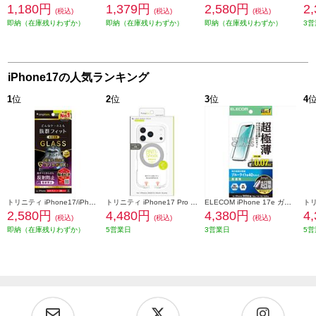
1,180円
1,379円
2,580円
2
(税込)
(税込)
(税込)
即納（在庫残りわずか）
即納（在庫残りわずか）
即納（在庫残りわずか）
3営
iPhone17の人気ランキング
1
位
2
位
3
位
4
トリニティ iPhone17/iPhone 16 Pro ケースとの相性抜群 ゴリラガラス 反射防止 画面保護強化ガラス TR-IP25M2-GLS-GOAG
トリニティ iPhone17 Pro [LIGHT SHIELD Solid MagStand] MagSafe対応 超精密設計 衝撃吸収 リングスタンド付きハイブリッドクリアケース シルバーリングスタンド TR-IP25M3-LDSMS-LSV
ELECOM iPhone 17e ガラスフィルム 超極薄 ブルーライトカット 超簡単貼り付けツール PM-A26SFLGUSTBL
2,580円
4,480円
4,380円
4
(税込)
(税込)
(税込)
即納（在庫残りわずか）
5営業日
3営業日
5営