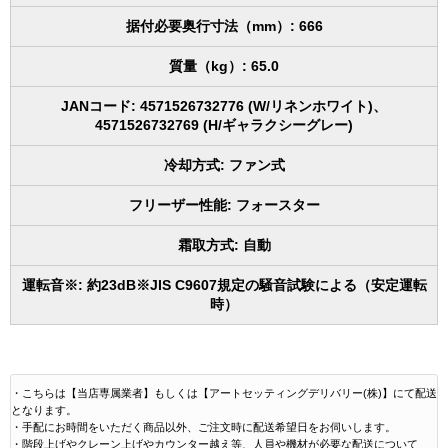
据付必要奥行寸法（mm）: 666
質量（kg）: 65.0
JANコード: 4571526732776 (W/リネンホワイト)、
4571526732769 (H/ギャラクシーグレー)
冷却方式: ファン式
フリーザー性能: フォースター
霜取方式: 自動
運転音※: 約23dB※JIS C9607規定の騒音試験による（安定運転
時）
・こちらは【当店専属業者】もしくは【アートセッティングデリバリー(株)】にて配送
となります。
・手配にお時間をいただく商品以外、ご注文時に配送希望日をお伺いします。
・階段上げやクレーン上げやカウンター越え等、人員や機材が必要な配送について