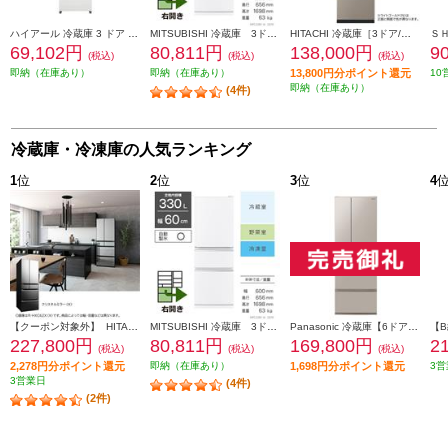
ハイアール 冷蔵庫 3 ドア 右開き 286L リネンホワイト ★大型配送対象商品 JR-CV29C-W
MITSUBISHI 冷蔵庫 3ドア/右開き/330L/ホワイト ★大型配送対象商品 MR-C33M-W
HITACHI 冷蔵庫［3ドア/右開き/315L/ライトゴールド] ★大型配送対象商品 R-V32X-N
69,102円
80,811円
138,000円
9
(税込)
(税込)
(税込)
即納（在庫あり）
即納（在庫あり）
13,800円分ポイント還元
10
即納（在庫あり）
(4件)
冷蔵庫・冷凍庫の人気ランキング
1
位
2
位
3
位
4
【クーポン対象外】 HITACHI 冷蔵庫【6ドア/観音開き/540L/クリスタルミラー】 ★大型配送対象商品 R-HXC54X-X
MITSUBISHI 冷蔵庫 3ドア/右開き/330L/ホワイト ★大型配送対象商品 MR-C33M-W
Panasonic 冷蔵庫【6ドア/観音開き/501L/ベージュ】★大型配送対象商品 NR-F50EX1-C
227,800円
80,811円
169,800円
2
(税込)
(税込)
(税込)
2,278円分ポイント還元
即納（在庫あり）
1,698円分ポイント還元
3営
3営業日
(4件)
(2件)