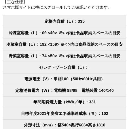
【主な仕様】
スマホ版サイトは横にスクロールしてご確認いただけます。
定格内容積（L）: 335
冷凍室容量（L）: 69 <49> ※< >内は食品収納スペースの目安
冷蔵室容量（L）: 192 <159> ※< >内は食品収納スペースの目安
野菜室容量（L）: 74 <50> ※< >内は食品収納スペースの目安
セレクトゾーン容量（L）: -
電源電圧（V）: 単相100（50Hz/60Hz共用）
定格消費電力（W）: 電動機 98/98 電熱装置 140/140
年間消費電力量（kWh／年）: 331
目標年度2021年度省エネ基準達成率（％）: 102
外形寸法（mm）: 幅540×奥行666×高さ1810