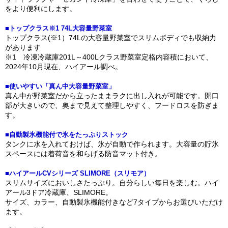
をより便利にします。
■トップクラス※1 74L大容量野菜室
トップクラス(※1）74Lの大容量野菜室でスリムボディでも収納力
があります
※1 冷凍冷蔵庫201L～400Lクラス野菜室定格内容積において、
2024年10月現在、ハイアール調べ。
■使いやすい「真ん中大容量野菜室」
真ん中が野菜室だから立ったままラクに出し入れが可能です。開口
部が大きいので、奥まで見えて整理しやすく、フードロスを防ぎま
す。
■自動製氷機能付で氷をたっぷりストック
タンクに水を入れておけば、氷が自動で作られます。大容量の貯氷
スペースには着荷音を和らげる防音マット付き。
■ハイアールCVシリーズ SLIMORE（スリモア）
スリムサイズにおいしさたっぷり。自分らしい毎日を楽しむ。ハイ
アール3ドア冷蔵庫、SLIMORE。
サイズ、カラー、自動製氷機能付きなど7タイプからお選びいただけ
ます。