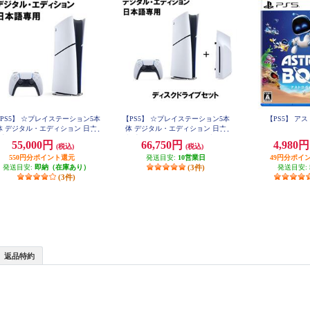
PS5】 ☆プレイステーション5本
【PS5】 ☆プレイステーション5本
【PS5】 ア
体 デジタル・エディション 日本
体 デジタル・エディション 日本
用 Console Language: Japanese o
語専用 ＋ディスクドライブセッ
55,000円
66,750円
4,980
(税込)
(税込)
nly
ト
550円分ポイント還元
発送目安:
10営業日
49円分ポイ
発送目安:
即納（在庫あり）
(3件)
発送目安:
(3件)
返品特約