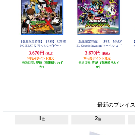
【数量限定特価】 【PS5】 RUSHI
【数量限定特価】 【PS5】 MARV
【
NG BEAT X (ラッシングビートエ
EL Cosmic Invasion(マーベル コズ
ックス): Return Of Brawl Brothers
ミック インベージョン)
3,670円
3,670円
(税込)
(税込)
通常版
36円分ポイント還元
36円分ポイント還元
発送目安:
即納（在庫残りわず
発送目安:
即納（在庫残りわず
か）
か）
最新のプレイス
1
2
位
位