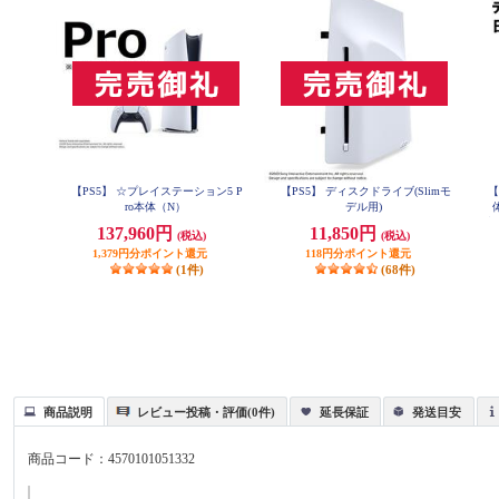
【PS5】 ☆プレイステーション5 P
【PS5】 ディスクドライブ(Slimモ
【
ro本体（N）
デル用)
語専
137,960円
11,850円
(税込)
(税込)
1,379円分ポイント還元
118円分ポイント還元
(1件)
(68件)
商品説明
レビュー投稿・評価(0件)
延長保証
発送目安
商品コード：
4570101051332