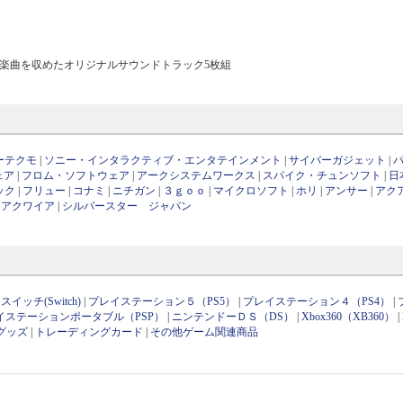
収録タイトルの楽曲を収めたオリジナルサウンドトラック5枚組
ーテクモ
|
ソニー・インタラクティブ・エンタテインメント
|
サイバーガジェット
|
ェア
|
フロム・ソフトウェア
|
アークシステムワークス
|
スパイク・チュンソフト
|
日
ック
|
フリュー
|
コナミ
|
ニチガン
|
３ｇｏｏ
|
マイクロソフト
|
ホリ
|
アンサー
|
アク
|
アクワイア
|
シルバースター ジャパン
イッチ(Switch)
|
プレイステーション５（PS5）
|
プレイステーション４（PS4）
|
イステーションポータブル（PSP）
|
ニンテンドーＤＳ（DS）
|
Xbox360（XB360）
|
グッズ
|
トレーディングカード
|
その他ゲーム関連商品