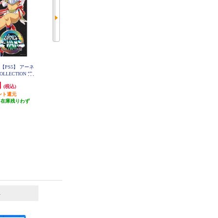
【PS5】 アーネ
【数量限定特価】 【PS5】 FALLE
【PS5】亰都ザナドゥ -桜花幻舞- L
imited Edition
LLECTION 特
N：FATAL FORCE (フォールンフ
版
ェータルフォース)
円
2,670円
8,582円
(税込)
(税込)
(税込)
ント還元
26円分ポイント還元
発送目安:
即納（在庫あり）
（在庫残りわず
発送目安:
即納（在庫残りわず
）
か）
6
7
位
位
位