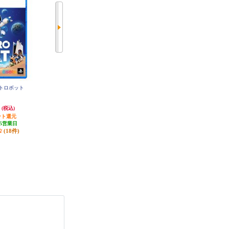
ストロボット
【PS5】 ☆プレイステーション5本
【PS5】 ☆プレイステーション5本
体 デジタル・エディション 日本
体 デジタル・エディション(Slim
語専用 DualSense ワイヤレスコン
モデル)
円
65,000円
89,960円
(税込)
(税込)
(税込)
トローラー ダブルパック
ント還元
650円分ポイント還元
899円分ポイント還元
5営業日
発送目安:
即納（在庫あり）
(88件)
(18件)