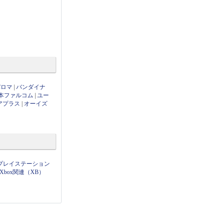
パロマ
|
バンダイナ
本ファルコム
|
ユー
アプラス
|
オーイズ
プレイステーション
Xbox関連（XB）