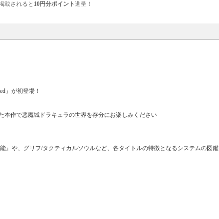
掲載されると
10円分ポイント
進呈！
ted」が初登場！
た本作で悪魔城ドラキュラの世界を存分にお楽しみください
機能』や、グリフ/タクティカルソウルなど、各タイトルの特徴となるシステムの図