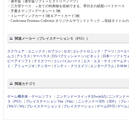
・通常版（通常版ソフト＋ヒストリーノーツ）
・三方背ケース →全ての特典物を収納できる、帯付きの紙製ハードケース
・手書きマップ＋データシート3枚
・トレーディングカード1枚＆アートカード3枚
・Castlevania Dominus Collection オリジナルサウンドトラック →
関連メーカー（プレイステーション５（PS5））
スクウェア・エニックス
|
カプコン
|
セガ
|
エレクトロニック・アーツ
|
コーエ
ムコ
|
アトラス
|
マーベラス
|
D3パブリッシャー
|
ハピネット
|
日本一ソフトウ
ビーアイソフト
|
テイクツー
|
コンパイルハート
|
エス・エヌ・ケイ
|
ゲームテ
ミ・アミュージオ
|
テンヨー
|
インティ・クリエイツ
|
エンターグラム
|
ＤＭＭ
関連カテゴリ
ゲーム機本体・ゲームソフト
：
ニンテンドースイッチ2(Switch2)
|
ニンテンドース
３（PS3）
|
プレイステーション Vita（Vita）
|
ニンテンドー3DS（3DS）
|
プレ
|
Wii U
|
Wii
|
プレイステーション２
|
プレイステーション
|
ゲームDVD
|
ゲーム