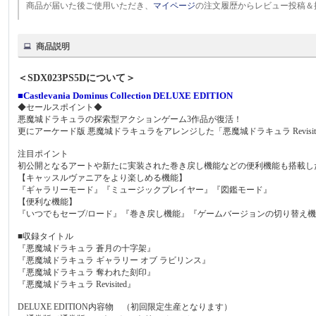
商品が届いた後ご使用いただき、
マイページ
の注文履歴からレビュー投稿＆
商品説明
＜SDX023PS5Dについて＞
■Castlevania Dominus Collection DELUXE EDITION
◆セールスポイント◆
悪魔城ドラキュラの探索型アクションゲーム3作品が復活！
更にアーケード版 悪魔城ドラキュラをアレンジした「悪魔城ドラキュラ Revisi
注目ポイント
初公開となるアートや新たに実装された巻き戻し機能などの便利機能も搭載し
【キャッスルヴァニアをより楽しめる機能】
『ギャラリーモード』『ミュージックプレイヤー』『図鑑モード』
【便利な機能】
『いつでもセーブ/ロード』『巻き戻し機能』『ゲームバージョンの切り替え
■収録タイトル
『悪魔城ドラキュラ 蒼月の十字架』
『悪魔城ドラキュラ ギャラリー オブ ラビリンス』
『悪魔城ドラキュラ 奪われた刻印』
『悪魔城ドラキュラ Revisited』
DELUXE EDITION内容物 （初回限定生産となります）