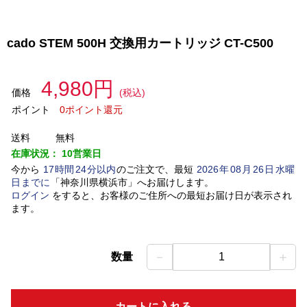
cado STEM 500H 交換用カートリッジ CT-C500
4,980円
価格
(税込)
ポイント
0ポイント還元
送料
無料
在庫状況：
10営業日
今から
17
時間
24
分以内
のご注文で、最短
2026
年
08
月
26
日
水曜
日
までに
「
神奈川県横浜市
」
へお届けします。
ログイン
をすると、お客様のご住所への最短お届け日が表示され
ます。
－
＋
数量
1
カートに入れる