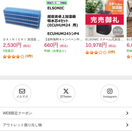
ＤＡＩＮＩＣＨＩ 加湿器 抗菌気化フィルター【適用機種にご注意ください】 H060518
【送料無料キャンペーン中】 ＥＬＳＯＮＩＣ 加湿器吸水芯４セット ECUHUM24P4
ELSONIC スチーム式加湿器 上部給水/お手入れ楽々/衛生的 EY-SHUM02
2,530円
660円
10,978円
6
(税込)
(税込)
(税込)
5営業日
即納（在庫あり）
即
(2件)
(3件)
メルマガ
旧Twitter
Instagram
WEB限定クーポン
アウトレット掘り出し物