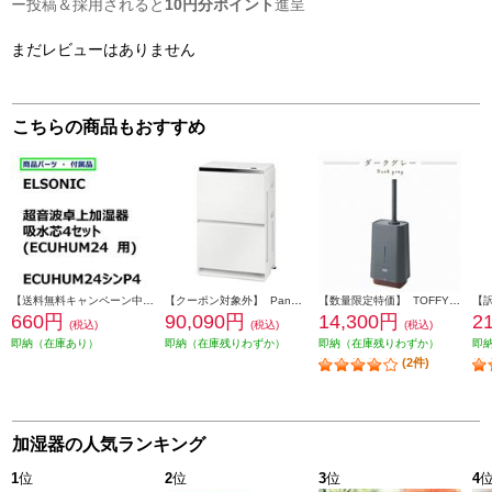
ー投稿＆採用されると
10円分ポイント
進呈
まだレビューはありません
こちらの商品もおすすめ
【送料無料キャンペーン中】 ＥＬＳＯＮＩＣ 加湿器吸水芯４セット ECUHUM24P4
【クーポン対象外】 Panasonic 加湿空気清浄機 適用畳数：40畳 ナノイーＸ ホワイト F-VXW90-W
【数量限定特価】 TOFFY 抗菌ハイブリッドUVアロマ加湿器 4.0L ダークグレー HF09-DG
660円
90,090円
14,300円
2
(税込)
(税込)
(税込)
即納（在庫あり）
即納（在庫残りわずか）
即納（在庫残りわずか）
即
(2件)
加湿器の人気ランキング
1
位
2
位
3
位
4