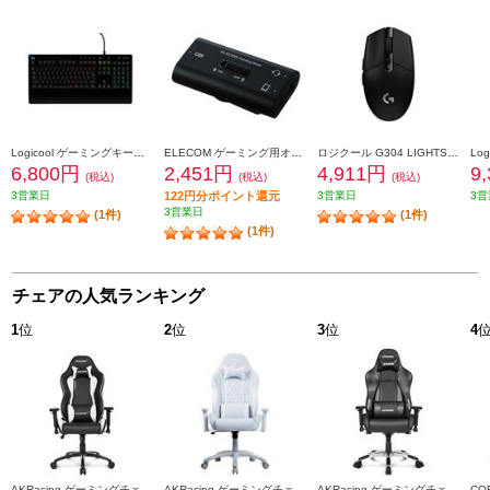
Logicool ゲーミングキーボード【G213/RGBゲーミング キーボード/】 G213R
ELECOM ゲーミング用オーディオミキサー【ボイスチャット/4極φ3.5mm/PS5/PS4/Nintendo Switch対応/ブラック】 HSAD-GMMA10BK
ロジクール G304 LIGHTSPEEDﾜｲﾔﾚｽｹﾞｰﾐﾝｸﾞﾏｳｽ G304
6,800円
2,451円
4,911円
9
(税込)
(税込)
(税込)
3営業日
122円分ポイント還元
3営業日
3営
3営業日
(1件)
(1件)
(1件)
チェアの人気ランキング
1
位
2
位
3
位
4
AKRacing ゲーミングチェア Nitro V2 Gaming Chair ホワイト NITRO-WHITE-V2
AKRacing ゲーミングチェア 【本田翼オリジナルカラーモデル/2023年2月モデル】 AKR-TSUBASA-HONDA
AKRacing ゲーミングチェア Premium Low Editionカーボンブラック PREMIUM-LOW-CARBON_BLACK