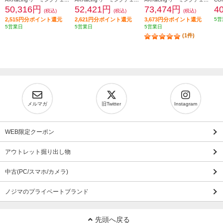
50,316円
52,421円
73,474円
4
(税込)
(税込)
(税込)
2,515円分ポイント還元
2,621円分ポイント還元
3,673円分ポイント還元
5営
5営業日
5営業日
5営業日
(1件)
メルマガ
旧Twitter
Instagram
WEB限定クーポン
アウトレット掘り出し物
中古(PC/スマホ/カメラ)
ノジマのプライベートブランド
先頭へ戻る