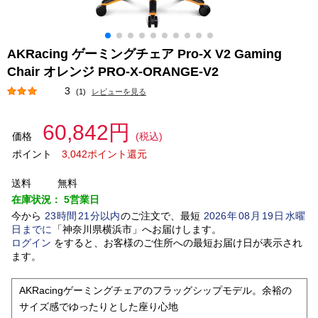
AKRacing ゲーミングチェア Pro-X V2 Gaming
Chair オレンジ PRO-X-ORANGE-V2
3
(1)
レビューを見る
60,842円
価格
(税込)
ポイント
3,042ポイント還元
送料
無料
在庫状況：
5営業日
今から
23
時間
21
分以内
のご注文で、最短
2026
年
08
月
19
日
水曜
日
までに
「
神奈川県横浜市
」
へお届けします。
ログイン
をすると、お客様のご住所への最短お届け日が表示され
ます。
AKRacingゲーミングチェアのフラッグシップモデル。余裕の
サイズ感でゆったりとした座り心地