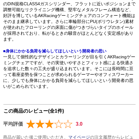
のDIN規格CLASS4ガスシリンダー、フラットに近いポジションまで
調整可能なリクライニング機構、堅牢なメタルフレーム構造など、
好評を博しているAKRacingゲーミングチェアのコンフォート機能は
そのまま継承しています。さらに車輪部分にPU(ポリウレタン)素材
が使われたフローリングの床面に傷がつきづらいタイプのホイール
が採用されており、転がるときの騒音がほとんどなく安定感があり
ます。
■身体にかかる負荷を減らしてほしいという開発者の思い
一見して個性的なデザインとカラーリングが目を引くAKRacingゲー
ミングチェアですが、その実使いやすさとフィット感による快適さ
を追求した数々の工夫が盛り込まれています。そこには長時間に亘
って着座姿勢を保つことが求められるゲーマーやオフィスワーカー
に、少しでも身体にかかる負荷を減らしてほしいという開発者の思
いがこめられています。
この商品のレビュー(全1件)
平均評価
3.0
商品が届いた後ご使用いただき、
マイページ
の注文履歴からレビュ