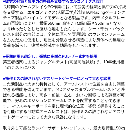
■疲労の軽減と集中力の持続を支援するエルゴノミクス設計
長時間のゲームプレイやPC作業において疲労の軽減と集中力の持続
を支援する、エルゴノミクス(人間工学)設計のAKRacingゲーミング
チェア製品のハイエンドモデルとなる製品です。内部メタルフレー
ムの再設計により、横幅550mm,背もたれ部の高さ950mmとなり、
よりゆったりとした座り心地をもたらします。シート部分・バック
レスト部分の内部には、全体に亘って専用設計のウレタンフォーム
をふんだんに使用し、耐圧を分散させる構造により身体への無理な
負荷を減らし、疲労を軽減する効果をもたらします。
■長期使用も想定し、張地に高耐久PUレザー素材を採用
第三者機関によるジャングルテスト(高温高湿試験)で、10年使用相
当のテストにパス
■操作ミスの許されないアスリートゲーマーにとって大きな武器
また新製品の大きな特長として、アームレストの位置を自由に調整
できる機能を備えています。”4Dアジャスタブルアームレスト”と呼
ばれる機能により、高さ・前後・左右・および回転による調整が可
能で、好みのポジションにアームレストを配置することができま
す。マウスやキーボードを常に理想的な位置・姿勢で操作すること
を可能にする可動式アームレストは、操作ミスの許されないアスリ
ートゲーマーにとって大きな武器になります。
取り外し可能なランバーサポート/ヘッドレスト、最大耐荷重150kg