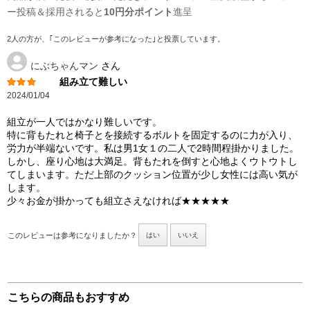
ー投稿＆採用されると
10円分ポイント
進呈
2人の方が、｢このレビューが参考になった｣と投票しています。
にぶちゃんマン
さん
組み立て難しい
2024/01/04
組立が一人ではかなり難しいです。
特に背もたれと椅子とを接続するボルトを固定するのに力が入り、
労力が半端ないです。私は男1女１の二人で2時間程掛かりました。
しかし、座り心地は大満足。背もたれを倒すと心地よくウトウトし
てしまいます。ただ上部のクッション位置が少し女性には高い気が
します。
少々お金が掛かっても組立さえなければ★★★★★
このレビューは参考になりましたか？
はい
いいえ
こちらの商品もおすすめ