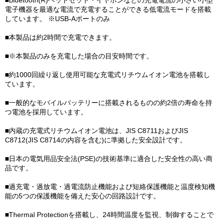
■Bluetooth(R)ヘッドセット・イヤホンなどの充電電流の小さい小型
電子機器を最適な電流で充電することができる低電流モードを搭載
しています。 ※USB-Aポートのみ
■本製品は約2時間で充電できます。
■※本製品のみを充電した場合の目安時間です。
■約1000回繰り返し使用可能な充電式リチウムイオン電池を搭載し
ています。
■一般的なモバイルバッテリーに搭載されるものの約2倍の寿命を持
つ電池を採用しています。
■内蔵の充電式リチウムイオン電池は、JIS C8711およびJIS
C8712(JIS C8714の内容を含む)に準拠した安全設計です。
■日本の電気用品安全法(PSE)の技術基準に適合した安全性の高い商
品です。
■過充電・過放電・過電流防止機能および短絡保護機能と温度検知機
能の5つの保護機能を備えた安心の回路設計です。
■Thermal Protectionを搭載し、24時間温度を監視、制御することで