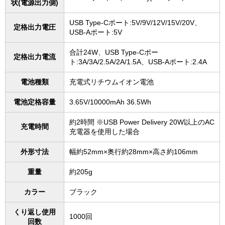
状(電源出力側)
USB Type-Cポート:5V/9V/12V/15V/20V、
定格出力電圧
USB-Aポート:5V
合計24W、USB Type-Cポー
定格出力電流
ト:3A/3A/2.5A/2A/1.5A、USB-Aポート:2.4A
電池種類
充電式リチウムイオン電池
電池定格容量
3.65V/10000mAh 36.5Wh
約2時間 ※USB Power Delivery 20W以上のAC
充電時間
充電器を使用した場合
外形寸法
幅約52mm×奥行約28mm×高さ約106mm
重量
約205g
カラー
ブラック
くり返し使用
1000回
回数