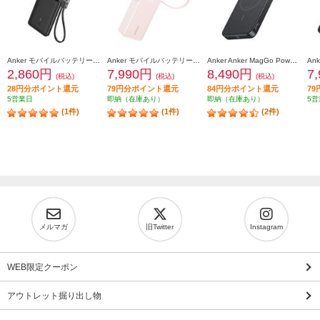
Anker モバイルバッテリーAnker Power Bank【10000mAh/22.5W/2 Ports/ USB Power Delivery対応 /ﾌﾞﾗｯｸ】 A1388N11
Anker モバイルバッテリーAnker Power Bank【10000mAh/Fusion/Built-In USB-C ケーブル/ USB Power Delivery対応 /2ポート/ﾋﾟﾝｸ】 A1637N51
Anker Anker MagGo Power Bank 10000mAh Slim ブラック A1664N11
2,860円
7,990円
8,490円
7
(税込)
(税込)
(税込)
28円分ポイント還元
79円分ポイント還元
84円分ポイント還元
7
5営業日
即納（在庫あり）
即納（在庫あり）
5営
(1件)
(1件)
(2件)
メルマガ
旧Twitter
Instagram
WEB限定クーポン
アウトレット掘り出し物