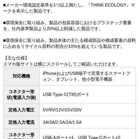
■メーカー環境認定基準を1つ以上満たし、『THINK ECOLOGY』マ
ークを表示した製品です。
■環境保全に取り組み、製品の包装容器におけるプラスチック重量
を、社内基準製品より20%以上削減した製品です。
■環境保全に取り組み、製品本体の主たる構成部品や構成要素の原料
に占めるリサイクル原料の割合が10%を超えている製品です。
【主な仕様】
スマホ版サイトは横にスクロールしてご確認いただけます。
iPhoneおよびUSB端子で充電するスマートフ
対応機種
ォン、タブレット、他小型電子機器
コネクター形
USB Type-C(TM)ポート
状(電源入力側)
定格入力電圧
5V/9V/12V/15V/20V
定格入力電流
3A/3A/2.5A/2A/1.5A
コネクター形
USB-Aポート×1、USB Type-Cポート×2