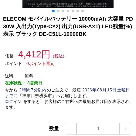
ELECOM モバイルバッテリー 10000mAh 大容量 PD
30W 入出力(Type-C×2) 出力(USB-A×1) LED残量(%)
表示 ブラック DE-C51L-10000BK
4,412円
価格
(税込)
ポイント
0ポイント還元
送料
無料
在庫状況：
3営業日
今から
2
時間
7
分以内
のご注文で、最短
2026
年
08
月
15
日
土曜日
までに
「
神奈川県横浜市
」
へお届けします。
ログイン
をすると、お客様のご住所への最短お届け日が表示され
ます。
－
＋
数量
1