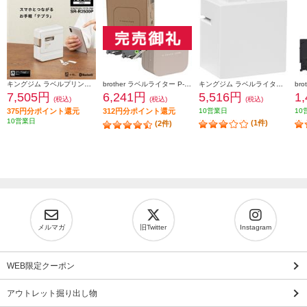
キングジム ラベルプリンター「テプラ」PRO ホワイト SR-R2500P
brother ラベルライター P-TOUCH CUBE(ピータッチ キューブ) ラテ スマホ専用/3.5mm~12mm幅/TZeテープ対応 PT-P300BTLT
キングジム ラベルライタ－ 「テプラ」 Lite ホワイト LR30-W
7,505円
6,241円
5,516円
1
(税込)
(税込)
(税込)
375円分ポイント還元
312円分ポイント還元
10営業日
10
10営業日
(1件)
(2件)
メルマガ
旧Twitter
Instagram
WEB限定クーポン
アウトレット掘り出し物