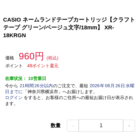
CASIO ネームランドテープカートリッジ【クラフト
テープ グリーン/ベージュ文字/18mm】 XR-
18KRGN
960円
価格
(税込)
ポイント
48ポイント還元
在庫状況：
10営業日
今から
21
時間
26
分以内
のご注文で、最短
2026
年
08
月
26
日
水曜
日
までに
「
神奈川県横浜市
」
へお届けします。
ログイン
をすると、お客様のご住所への最短お届け日が表示され
ます。
－
＋
数量
1